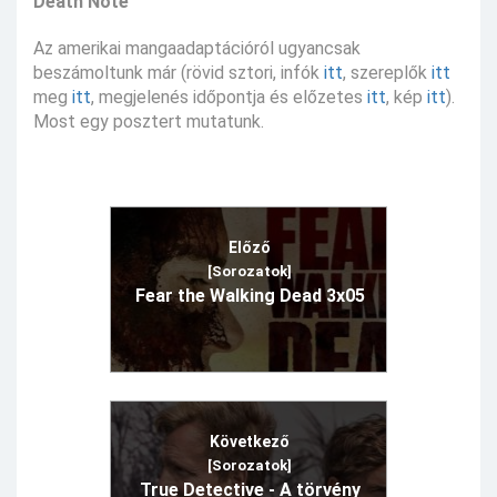
Death Note
Az amerikai mangaadaptációról ugyancsak
beszámoltunk már (rövid sztori, infók
itt
, szereplők
itt
meg
itt
, megjelenés időpontja és előzetes
itt
, kép
itt
).
Most egy posztert mutatunk.
Előző
[Sorozatok]
Fear the Walking Dead 3x05
Következő
[Sorozatok]
True Detective - A törvény