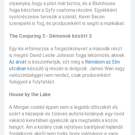
olyannyira, hogy a pilot már biztos, és a Blumhouse
fogja készíteni a Syfy csatorna részére. Egyébként
nyolcrészesre tervezik a szériát, Kevin Bacon
szerepelni is fog, és producerként is segíti a munkákat.
The Conjuring 3 - Démonok között 3
Egy kis infómorzsa: a forgatókönyvet a második részt
is megíró David Leslie Johnson fogja lekörmölni, akinek
Az árvát
is köszönhetjük, sőt még a
Rémálom az Elm
utcában
készülő új részén is dolgozik. James Wan nagy
valószínűséggel nem rendez, csak producerként
felügyeli a folytatást.
House by the Lake
A Morgan család éppen nem a legjobb időszakát éli,
ezért a házaspár és tízéves autista kislányuk egy rövid
vakáció keretében igyekszik újra megtalálni a közös
hangot. Ám a kislány csak rejtélyes barátjával hajlandó
foglalkozni, akiről nem tudni, hogy valóságos-e vagy