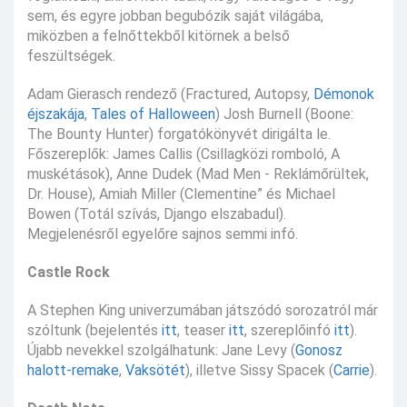
sem, és egyre jobban begubózik saját világába,
miközben a felnőttekből kitörnek a belső
feszültségek.
Adam Gierasch rendező (Fractured, Autopsy,
Démonok
éjszakája
,
Tales of Halloween
) Josh Burnell (Boone:
The Bounty Hunter) forgatókönyvét dirigálta le.
Főszereplők: James Callis (Csillagközi romboló, A
muskétások), Anne Dudek (Mad Men - Reklámőrültek,
Dr. House), Amiah Miller (Clementine” és Michael
Bowen (Totál szívás, Django elszabadul).
Megjelenésről egyelőre sajnos semmi infó.
Castle Rock
A Stephen King univerzumában játszódó sorozatról már
szóltunk (bejelentés
itt
, teaser
itt
, szereplőinfó
itt
).
Újabb nevekkel szolgálhatunk: Jane Levy (
Gonosz
halott-remake
,
Vaksötét
), illetve Sissy Spacek (
Carrie
).