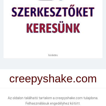
hirdetés
creepyshake.com
Az oldalon található tartalom a creepyshake.com tulajdona.
Felhasználásuk engedélyhez kötött.