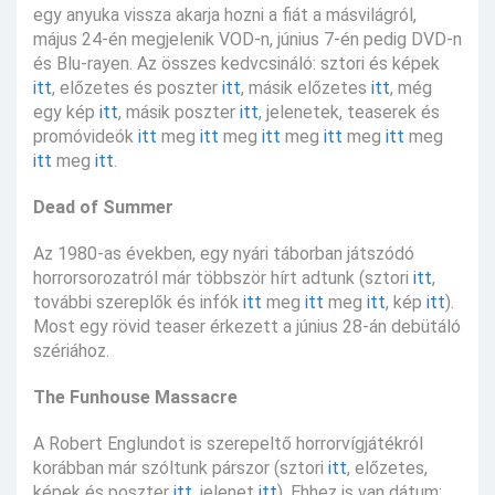
egy anyuka vissza akarja hozni a fiát a másvilágról,
május 24-én megjelenik VOD-n, június 7-én pedig DVD-n
és Blu-rayen. Az összes kedvcsináló: sztori és képek
itt
, előzetes és poszter
itt
, másik előzetes
itt
, még
egy kép
itt
, másik poszter
itt
, jelenetek, teaserek és
promóvideók
itt
meg
itt
meg
itt
meg
itt
meg
itt
meg
itt
meg
itt
.
Dead of Summer
Az 1980-as években, egy nyári táborban játszódó
horrorsorozatról már többször hírt adtunk (sztori
itt
,
további szereplők és infók
itt
meg
itt
meg
itt
, kép
itt
).
Most egy rövid teaser érkezett a június 28-án debütáló
szériához.
The Funhouse Massacre
A Robert Englundot is szerepeltő horrorvígjátékról
korábban már szóltunk párszor (sztori
itt
, előzetes,
képek és poszter
itt
, jelenet
itt
). Ehhez is van dátum: