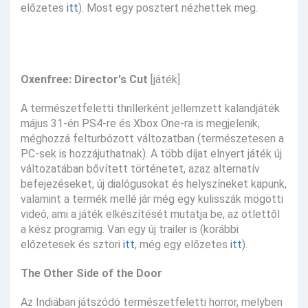
előzetes
itt
). Most egy posztert nézhettek meg.
Oxenfree: Director's Cut
[játék]
A természetfeletti thrillerként jellemzett kalandjáték
május 31-én PS4-re és Xbox One-ra is megjelenik,
méghozzá felturbózott változatban (természetesen a
PC-sek is hozzájuthatnak). A több díjat elnyert játék új
változatában bővített történetet, azaz alternatív
befejezéseket, új dialógusokat és helyszíneket kapunk,
valamint a termék mellé jár még egy kulisszák mögötti
videó, ami a játék elkészítését mutatja be, az ötlettől
a kész programig. Van egy új trailer is (korábbi
előzetesek és sztori
itt
, még egy előzetes
itt
).
The Other Side of the Door
Az Indiában játszódó természetfeletti horror, melyben