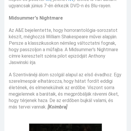
ugyancsak június 7-én érkezik DVD-n és Blu-rayen.
Midsummer's Nightmare
Az A&E bejelentette, hogy horrorantológia-sorozatot
készít, méghozzá William Shakespeare művei alapján.
Persze a klasszikusokon némileg változtatni fognak,
hogy passzoljon a műfajba. A Midsummer's Nightmare
címre keresztelt széria pilot epizódját Anthony
Jaswinski írja.
A Szentivánéji álom szolgál alapul az első évadhoz. Egy
szerelmespár elhatározza, hogy hátat fordít eddigi
életének, és elmenekülnek az erdőbe. Viszont sorra
megjelennek a barátaik, és megpróbálják rávenni őket,
hogy térjenek haza. De az erdőben bujkál valami, és
más tervei vannak.
[Koimbra]