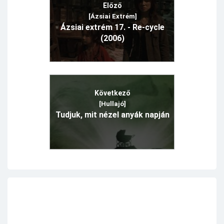
Előző
[Ázsiai Extrém]
Ázsiai extrém 17. - Re-cycle
(2006)
Következő
[Hullajó]
Tudjuk, mit nézel anyák napján