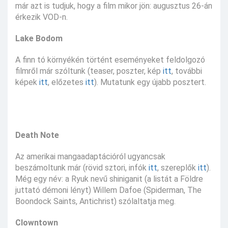
már azt is tudjuk, hogy a film mikor jön: augusztus 26-án
érkezik VOD-n.
Lake Bodom
A finn tó környékén történt eseményeket feldolgozó
filmről már szóltunk (teaser, poszter, kép
itt
, további
képek
itt
, előzetes
itt
). Mutatunk egy újabb posztert.
Death Note
Az amerikai mangaadaptációról ugyancsak
beszámoltunk már (rövid sztori, infók
itt
, szereplők
itt
).
Még egy név: a Ryuk nevű shiniganit (a listát a Földre
juttató démoni lényt) Willem Dafoe (Spiderman, The
Boondock Saints, Antichrist) szólaltatja meg.
Clowntown