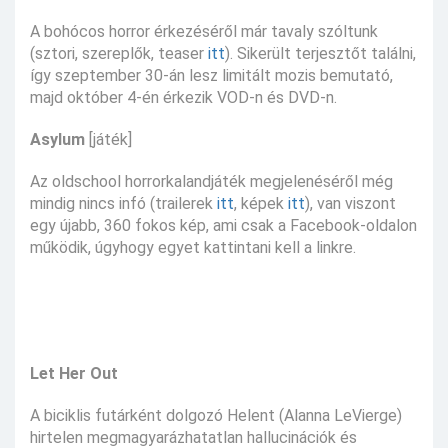
A bohócos horror érkezéséről már tavaly szóltunk
(sztori, szereplők, teaser
itt
). Sikerült terjesztőt találni,
így szeptember 30-án lesz limitált mozis bemutató,
majd október 4-én érkezik VOD-n és DVD-n.
Asylum
[játék]
Az oldschool horrorkalandjáték megjelenéséről még
mindig nincs infó (trailerek
itt
, képek
itt
), van viszont
egy újabb, 360 fokos kép, ami csak a Facebook-oldalon
működik, úgyhogy egyet kattintani kell a linkre.
Let Her Out
A biciklis futárként dolgozó Helent (Alanna LeVierge)
hirtelen megmagyarázhatatlan hallucinációk és