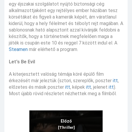
egy éjszakai szolgálatot nyújtó biztonsági cég
alkalmazottjaként egy rejtélyes ember házában tesz
körsétákat és figyeli a kamerák képét, ám váratlanul
kiderül, hogy a hely félelmet és tébolyt rejt magában. A
sablonosnak ható alapsztorit azzal kívánják feldobni a
készítők, hogy a történetnek megfelelően maga a
játék is csupán este 10 és reggel 7 között indul el. A
Steamen
már elérhető a program.
Let's Be Evil
A kiterjesztett valóság témája köré épülő film
érkezését már jeleztük (sztori, szereplők, poszter
itt
,
előzetes és másik poszter
itt
, képek
itt
, jelenet
itt
).
Most újabb rövid részletet nézhettek meg a filmből.
Előző
[Thriller]