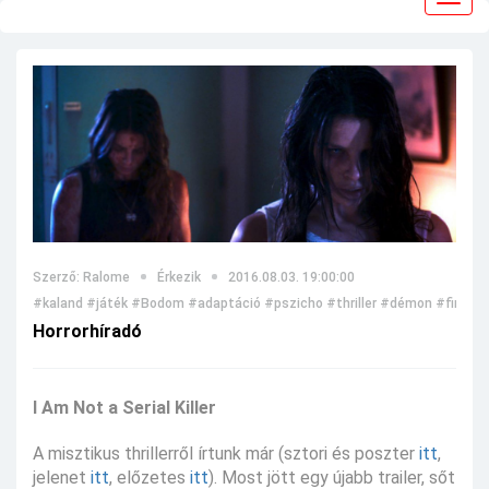
navig
Szerző: Ralome
Érkezik
2016.08.03. 19:00:00
#kaland
#játék
#Bodom
#adaptáció
#pszicho
#thriller
#démon
#finn
#k
Horrorhíradó
I Am Not a Serial Killer
A misztikus thrillerről írtunk már (sztori és poszter
itt
,
jelenet
itt
, előzetes
itt
). Most jött egy újabb trailer, sőt