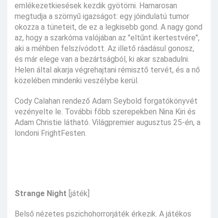
emlékezetkiesések kezdik gyötörni. Hamarosan
megtudja a szörnyű igazságot: egy jóindulatú tumor
okozza a tüneteit, de ez a legkisebb gond. A nagy gond
az, hogy a szarkóma valójában az "eltűnt ikertestvére",
aki a méhben felszívódott. Az illető ráadásul gonosz,
és már elege van a bezártságból, ki akar szabadulni.
Helen által akarja végrehajtani rémisztő tervét, és a nő
közelében mindenki veszélybe kerül.
Cody Calahan rendező Adam Seybold forgatókönyvét
vezényelte le. További főbb szerepekben Nina Kiri és
Adam Christie látható. Világpremier augusztus 25-én, a
londoni FrightFesten.
Strange Night
[játék]
Belső nézetes pszichohorrorjáték érkezik. A játékos