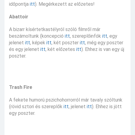
időpontja
itt
). Megérkezett az előzetes!
Abattoir
A bizarr kísértetkastélyról szóló filmről már
beszámoltunk (koncepció
itt
, szereplőinfók
itt
, egy
jelenet
itt
, képek
itt
, két poszter
itt
, még egy poszter
és egy jelenet
itt
, két előzetes
itt
). Ehhez is van egy új
poszter.
Trash Fire
A fekete humorú pszichohorrorról már tavaly szóltunk
(rövid sztori és szereplők
itt
, jelenet
itt
). Ehhez is jött
egy poszter.