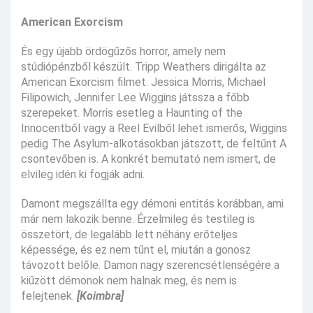
American Exorcism
És egy újabb ördögűzős horror, amely nem
stúdiópénzből készült. Tripp Weathers dirigálta az
American Exorcism filmet. Jessica Morris, Michael
Filipowich, Jennifer Lee Wiggins játssza a főbb
szerepeket. Morris esetleg a Haunting of the
Innocentből vagy a Reel Evilből lehet ismerős, Wiggins
pedig The Asylum-alkotásokban játszott, de feltűnt A
csontevőben is. A konkrét bemutató nem ismert, de
elvileg idén ki fogják adni.
Damont megszállta egy démoni entitás korábban, ami
már nem lakozik benne. Érzelmileg és testileg is
összetört, de legalább lett néhány erőteljes
képessége, és ez nem tűnt el, miután a gonosz
távozott belőle. Damon nagy szerencsétlenségére a
kiűzött démonok nem halnak meg, és nem is
felejtenek.
[Koimbra]