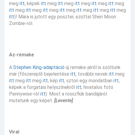
meg
itt
, képek
itt
meg
itt
meg
itt
meg
itt
meg
itt
meg
itt
meg
itt
meg
itt
meg
itt
meg
itt
meg
itt
meg
itt
meg
itt
)! Mára is jutott egy poszter, ezúttal Sheri Moon
Zombie-ról.
Az-remake
A
Stephen King-adaptáció
új remake-jéről is szóltunk
már (főszereplő bejelentése
itt
, további nevek
itt
meg
itt
meg
itt
meg
itt
, kép
itt
, sztori egy mondatban
itt
,
képek a forgatási helyszínekről
itt
, hivatalos fotó
Pennywise-ról
itt
). Most a rosszfiúk bandájáról
mutatunk egy képet.
[Levente]
Viral