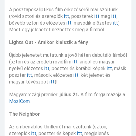
A posztapokaliptikus film érkezéséről már szóltunk
(rövid sztori és szereplők
itt
, poszterek
itt
meg
itt
,
bővebb sztori és előzetes
itt
, második előzetes
itt
).
Most egy jelenetet nézhettek meg a filmből.
Lights Out - Amikor kialszik a fény
Újabb jelenetet mutatunk a jövő héten debütáló filmből
(sztori és az eredeti rövidfilm
itt
, angol és magyar
nyelvű előzetes
itt
, poszter és korábbi képek
itt
, másik
poszter
itt
, második előzetes
itt
, két jelenet és
magyar tévészpot
itt
)!
Magyarországi premier:
július 21.
A film forgalmazója a
MozICom
.
The Neighbor
Az emberrablós thrillerről már szóltunk (sztori,
szereplők
itt
, poszter és képek
itt
, megjelenés