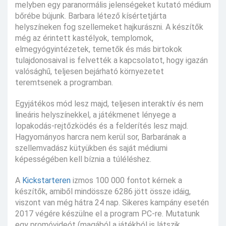
melyben egy paranormális jelenségeket kutató médium
bőrébe bújunk. Barbara létező kísértetjárta
helyszíneken fog szellemeket hajkurászni. A készítők
még az érintett kastélyok, templomok,
elmegyógyintézetek, temetők és más birtokok
tulajdonosaival is felvették a kapcsolatot, hogy igazán
valósághű, teljesen bejárható környezetet
teremtsenek a programban.
Egyjátékos mód lesz majd, teljesen interaktív és nem
lineáris helyszínekkel, a játékmenet lényege a
lopakodás-rejtőzködés és a felderítés lesz majd.
Hagyományos harcra nem kerül sor, Barbarának a
szellemvadász kütyükben és saját médiumi
képességében kell bíznia a túléléshez.
A
Kickstarteren
izmos 100 000 fontot kérnek a
készítők, amiből mindössze 6286 jött össze idáig,
viszont van még hátra 24 nap. Sikeres kampány esetén
2017 végére készülne el a program PC-re. Mutatunk
egy promóvideót (magából a játékból is látszik