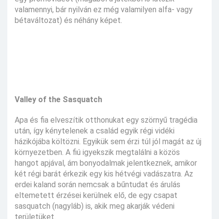
valamennyi, bár nyilván ez még valamilyen alfa- vagy
bétaváltozat) és néhány képet.
Valley of the Sasquatch
Apa és fia elveszítik otthonukat egy szörnyű tragédia
után, így kénytelenek a család egyik régi vidéki
házikójába költözni. Egyikük sem érzi túl jól magát az új
környezetben. A fiú igyekszik megtalálni a közös
hangot apjával, ám bonyodalmak jelentkeznek, amikor
két régi barát érkezik egy kis hétvégi vadászatra. Az
erdei kaland során nemcsak a bűntudat és árulás
eltemetett érzései kerülnek elő, de egy csapat
sasquatch (nagyláb) is, akik meg akarják védeni
területüket.