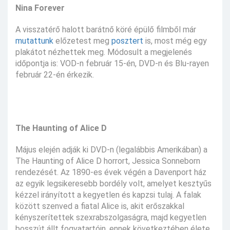
Nina Forever
A visszatérő halott barátnő köré épülő filmből már
mutattunk
előzetest meg
posztert
is, most még egy
plakátot nézhettek meg. Módosult a megjelenés
időpontja is: VOD-n február 15-én, DVD-n és Blu-rayen
február 22-én érkezik.
The Haunting of Alice D
Május elején adják ki DVD-n (legalábbis Amerikában) a
The Haunting of Alice D horrort, Jessica Sonneborn
rendezését. Az 1890-es évek végén a Davenport ház
az egyik legsikeresebb bordély volt, amelyet kesztyűs
kézzel irányított a kegyetlen és kapzsi tulaj. A falak
között szenved a fiatal Alice is, akit erőszakkal
kényszerítettek szexrabszolgaságra, majd kegyetlen
bosszút állt fogvatartóin, ennek következtében élete