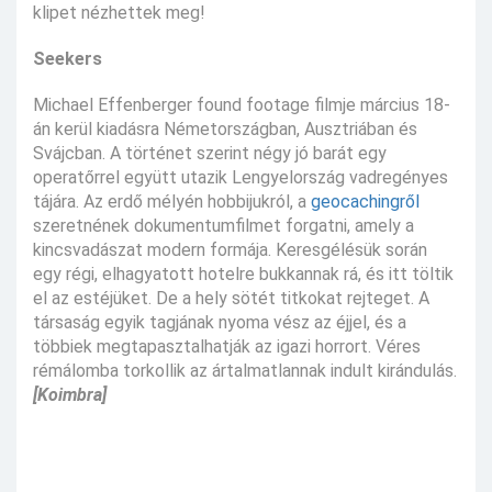
klipet nézhettek meg!
Seekers
Michael Effenberger found footage filmje március 18-
án kerül kiadásra Németországban, Ausztriában és
Svájcban. A történet szerint négy jó barát egy
operatőrrel együtt utazik Lengyelország vadregényes
tájára. Az erdő mélyén hobbijukról, a
geocachingről
szeretnének dokumentumfilmet forgatni, amely a
kincsvadászat modern formája. Keresgélésük során
egy régi, elhagyatott hotelre bukkannak rá, és itt töltik
el az estéjüket. De a hely sötét titkokat rejteget. A
társaság egyik tagjának nyoma vész az éjjel, és a
többiek megtapasztalhatják az igazi horrort. Véres
rémálomba torkollik az ártalmatlannak indult kirándulás.
[Koimbra]