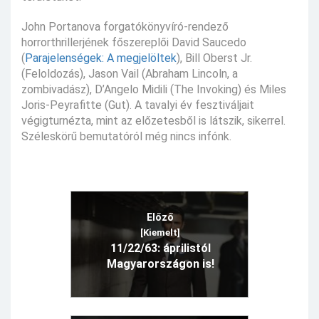
John Portanova forgatókönyvíró-rendező
horrorthrillerjének főszereplői David Saucedo
(
Parajelenségek: A megjelöltek
), Bill Oberst Jr.
(Feloldozás), Jason Vail (Abraham Lincoln, a
zombivadász), D’Angelo Midili (The Invoking) és Miles
Joris-Peyrafitte (Gut). A tavalyi év fesztiváljait
végigturnézta, mint az előzetesből is látszik, sikerrel.
Széleskörű bemutatóról még nincs infónk.
Előző
[Kiemelt]
11/22/63: áprilistól
Magyarországon is!