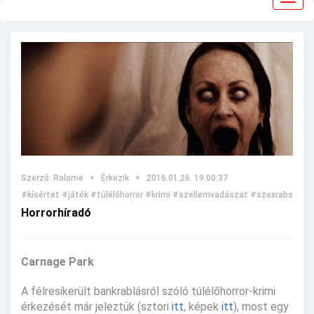
navig
Szerző: Ralome
Érkezik
2016.01.26. 19:00:37
#kísértet
#játék
#túlélőhorror
#krimi
#szellemvadászat
#szexrabszolg
Horrorhíradó
Carnage Park
A félresikerült bankrablásról szóló túlélőhorror-krimi
érkezését már jeleztük (sztori
itt
, képek
itt
), most egy