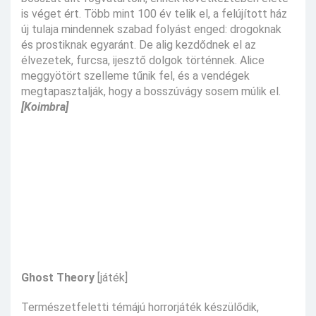
is véget ért. Több mint 100 év telik el, a felújított ház
új tulaja mindennek szabad folyást enged: drogoknak
és prostiknak egyaránt. De alig kezdődnek el az
élvezetek, furcsa, ijesztő dolgok történnek. Alice
meggyötört szelleme tűnik fel, és a vendégek
megtapasztalják, hogy a bosszúvágy sosem múlik el.
[Koimbra]
Ghost Theory
[játék]
Természetfeletti témájú horrorjáték készülődik,