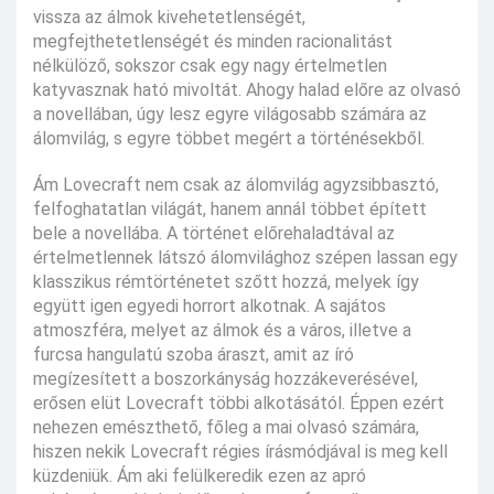
vissza az álmok kivehetetlenségét,
megfejthetetlenségét és minden racionalitást
nélkülöző, sokszor csak egy nagy értelmetlen
katyvasznak ható mivoltát. Ahogy halad előre az olvasó
a novellában, úgy lesz egyre világosabb számára az
álomvilág, s egyre többet megért a történésekből.
Ám Lovecraft nem csak az álomvilág agyzsibbasztó,
felfoghatatlan világát, hanem annál többet épített
bele a novellába. A történet előrehaladtával az
értelmetlennek látszó álomvilághoz szépen lassan egy
klasszikus rémtörténetet szőtt hozzá, melyek így
együtt igen egyedi horrort alkotnak. A sajátos
atmoszféra, melyet az álmok és a város, illetve a
furcsa hangulatú szoba áraszt, amit az író
megízesített a boszorkányság hozzákeverésével,
erősen elüt Lovecraft többi alkotásától. Éppen ezért
nehezen emészthető, főleg a mai olvasó számára,
hiszen nekik Lovecraft régies írásmódjával is meg kell
küzdeniük. Ám aki felülkeredik ezen az apró