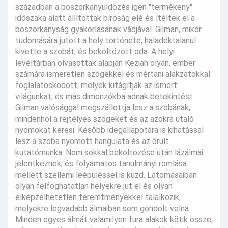
században a boszorkányüldözés igen "termékeny"
időszaka alatt állítottak bíróság elé és ítéltek el a
boszorkányság gyakorlásának vádjával. Gilman, mikor
tudomására jutott a hely története, haladéktalanul
kivette a szobát, és beköltözött oda. A helyi
levéltárban olvasottak alapján Keziah olyan, ember
számára ismeretlen szögekkel és mértani alakzatokkal
foglalatoskodott, melyek kitágítják az ismert
világunkat, és más dimenzókba adnak betekintést.
Gilman valósággal megszállottja lesz a szobának,
mindenhol a rejtélyes szögeket és az azokra utaló
nyomokat keresi. Később idegállapotára is kihatással
lesz a szoba nyomott hangulata és az őrült
kutatómunka. Nem sokkal beköltözése után lázálmai
jelentkeznek, és folyamatos tanulmányi romlása
mellett szellemi leépüléssel is küzd. Látomásaiban
olyan felfoghatatlan helyekre jut el és olyan
elképzelhetetlen teremtményekkel találkozik,
melyekre legvadabb álmaiban sem gondolt volna.
Minden egyes álmát valamilyen fura alakok kötik össze,