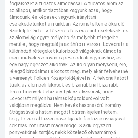
foglalkozik: a tudatos álmodással. A tudatos álom az
az állapot, amikor tisztában vagyunk azzal, hogy
álmodunk, és képesek vagyunk irányítani
cselekedetünket álmunkban. Az ismételten előkerülő
Randolph Carter, a főszereplő is eszerint cselekszik, és
az álomvilág egyre mélyebb és mélyebb rétegeibe
merül el, hogy megtalálja az áhított várost. Lovecraft a
különböző rétegeket különböző világoknak álmodta
meg, melyek szorosan kapcsolódnak egymáshoz, és
egy nagy egészet alkotnak. Az író olyan mélységű, élő,
lélegző birodalmat alkotott meg, mely akár felvehetné
a versenyt Tolkien Középföldéjével is. A felvonultatott
tájak, az álombeli lakosok és bizarrabbnál bizarrabb
teremtmények bebizonyítják az olvasónak, hogy
Lovecraft milyen hatalmas képzelőerővel volt
valójában megáldva. Nem kevés hasonszőrű iromány
átrágásával a hátam mögött bátran kijelenthetem,
hogy Lovecraft ezen novellájának fantázaidússágával
sok más írót utasít maga mögé. S akik egyszeri
ponyvaírónak tartják, nekik kötelező olvasmánnyá