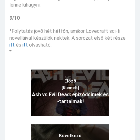
lenne kihagyni.
9/10
*Folytatás jövő hét hétfőn, amikor Lovecraft sci-fi
novelláival készülök nektek. A sorozat első két része
itt
és
itt
olvasható.
*
Előző
[Kiemelt]
Ash vs Evil Dead: epizódcímek és
-tartalmak!
Következő