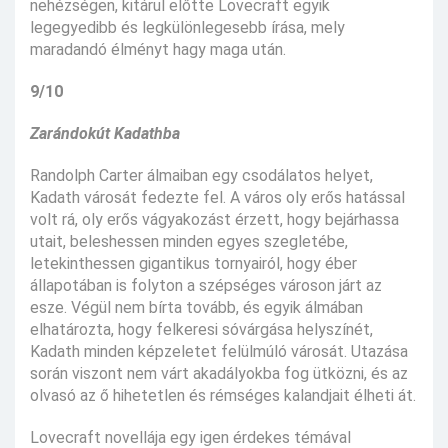
nehézségen, kitárul előtte Lovecraft egyik
legegyedibb és legkülönlegesebb írása, mely
maradandó élményt hagy maga után.
9/10
Zarándokút Kadathba
Randolph Carter álmaiban egy csodálatos helyet,
Kadath városát fedezte fel. A város oly erős hatással
volt rá, oly erős vágyakozást érzett, hogy bejárhassa
utait, beleshessen minden egyes szegletébe,
letekinthessen gigantikus tornyairól, hogy éber
állapotában is folyton a szépséges városon járt az
esze. Végül nem bírta tovább, és egyik álmában
elhatározta, hogy felkeresi sóvárgása helyszínét,
Kadath minden képzeletet felülmúló városát. Utazása
során viszont nem várt akadályokba fog ütközni, és az
olvasó az ő hihetetlen és rémséges kalandjait élheti át.
Lovecraft novellája egy igen érdekes témával