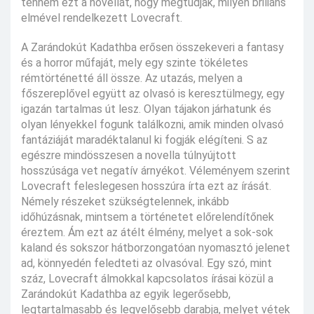
tenném ezt a novellát, hogy megtudják, milyen briliáns
elmével rendelkezett Lovecraft.
A Zarándokút Kadathba erősen összekeveri a fantasy
és a horror műfaját, mely egy szinte tökéletes
rémtörténetté áll össze. Az utazás, melyen a
főszereplővel együtt az olvasó is keresztülmegy, egy
igazán tartalmas út lesz. Olyan tájakon járhatunk és
olyan lényekkel fogunk találkozni, amik minden olvasó
fantáziáját maradéktalanul ki fogják elégíteni. S az
egészre mindösszesen a novella túlnyújtott
hosszúsága vet negatív árnyékot. Véleményem szerint
Lovecraft feleslegesen hosszúra írta ezt az írását.
Némely részeket szükségtelennek, inkább
időhúzásnak, mintsem a történetet előrelendítőnek
éreztem. Ám ezt az átélt élmény, melyet a sok-sok
kaland és sokszor hátborzongatóan nyomasztó jelenet
ad, könnyedén feledteti az olvasóval. Egy szó, mint
száz, Lovecraft álmokkal kapcsolatos írásai közül a
Zarándokút Kadathba az egyik legerősebb,
legtartalmasabb és legvelősebb darabja, melyet vétek