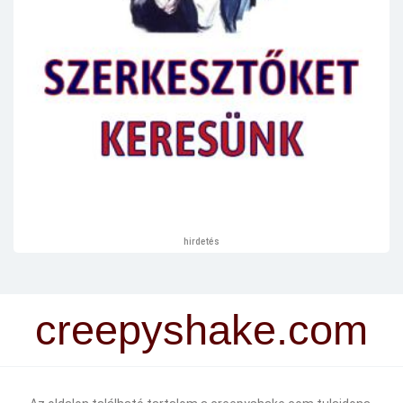
hirdetés
creepyshake.com