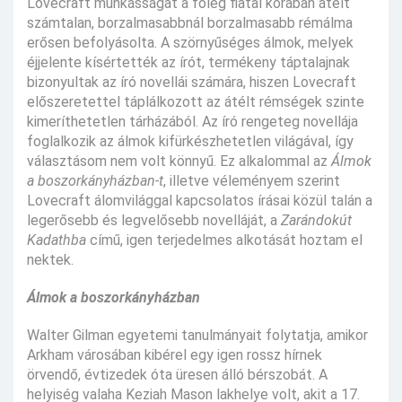
Lovecraft munkásságát a főleg fiatal korában átélt
számtalan, borzalmasabbnál borzalmasabb rémálma
erősen befolyásolta. A szörnyűséges álmok, melyek
éjjelente kísértették az írót, termékeny táptalajnak
bizonyultak az író novellái számára, hiszen Lovecraft
előszeretettel táplálkozott az átélt rémségek szinte
kimeríthetetlen tárházából. Az író rengeteg novellája
foglalkozik az álmok kifürkészhetetlen világával, így
választásom nem volt könnyű. Ez alkalommal az
Álmok
a boszorkányházban-t
, illetve véleményem szerint
Lovecraft álomvilággal kapcsolatos írásai közül talán a
legerősebb és legvelősebb novelláját, a
Zarándokút
Kadathba
című, igen terjedelmes alkotását hoztam el
nektek.
Álmok a boszorkányházban
Walter Gilman egyetemi tanulmányait folytatja, amikor
Arkham városában kibérel egy igen rossz hírnek
örvendő, évtizedek óta üresen álló bérszobát. A
helyiség valaha Keziah Mason lakhelye volt, akit a 17.