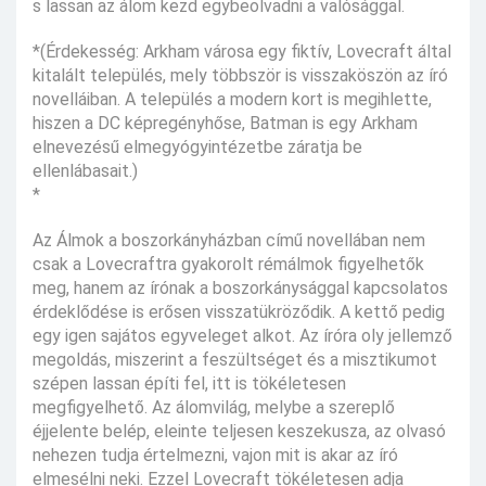
s lassan az álom kezd egybeolvadni a valósággal.
*(Érdekesség: Arkham városa egy fiktív, Lovecraft által
kitalált település, mely többször is visszaköszön az író
novelláiban. A település a modern kort is megihlette,
hiszen a DC képregényhőse, Batman is egy Arkham
elnevezésű elmegyógyintézetbe záratja be
ellenlábasait.)
*
Az Álmok a boszorkányházban című novellában nem
csak a Lovecraftra gyakorolt rémálmok figyelhetők
meg, hanem az írónak a boszorkánysággal kapcsolatos
érdeklődése is erősen visszatükröződik. A kettő pedig
egy igen sajátos egyveleget alkot. Az íróra oly jellemző
megoldás, miszerint a feszültséget és a misztikumot
szépen lassan építi fel, itt is tökéletesen
megfigyelhető. Az álomvilág, melybe a szereplő
éjjelente belép, eleinte teljesen keszekusza, az olvasó
nehezen tudja értelmezni, vajon mit is akar az író
elmesélni neki. Ezzel Lovecraft tökéletesen adja