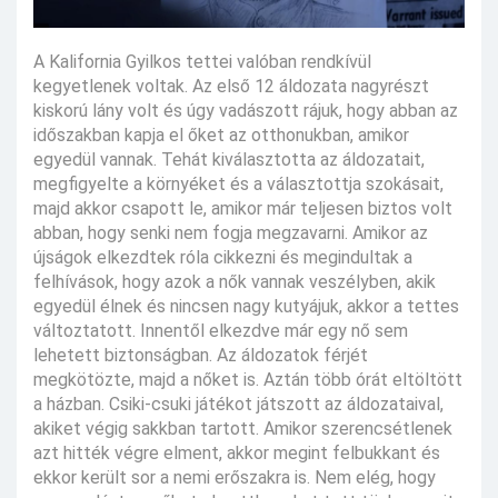
A Kalifornia Gyilkos tettei valóban rendkívül
kegyetlenek voltak. Az első 12 áldozata nagyrészt
kiskorú lány volt és úgy vadászott rájuk, hogy abban az
időszakban kapja el őket az otthonukban, amikor
egyedül vannak. Tehát kiválasztotta az áldozatait,
megfigyelte a környéket és a választottja szokásait,
majd akkor csapott le, amikor már teljesen biztos volt
abban, hogy senki nem fogja megzavarni. Amikor az
újságok elkezdtek róla cikkezni és megindultak a
felhívások, hogy azok a nők vannak veszélyben, akik
egyedül élnek és nincsen nagy kutyájuk, akkor a tettes
változtatott. Innentől elkezdve már egy nő sem
lehetett biztonságban. Az áldozatok férjét
megkötözte, majd a nőket is. Aztán több órát eltöltött
a házban. Csiki-csuki játékot játszott az áldozataival,
akiket végig sakkban tartott. Amikor szerencsétlenek
azt hitték végre elment, akkor megint felbukkant és
ekkor került sor a nemi erőszakra is. Nem elég, hogy