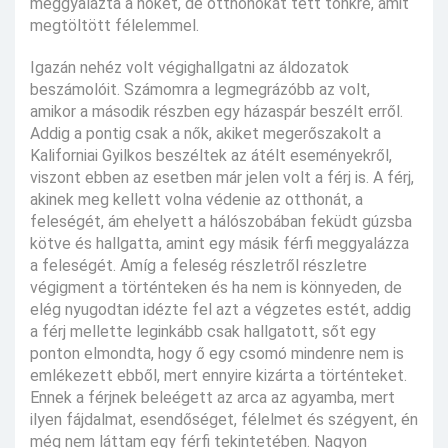
meggyalázta a nőket, de otthonokat tett tönkre, amit
megtöltött félelemmel.
Igazán nehéz volt végighallgatni az áldozatok
beszámolóit. Számomra a legmegrázóbb az volt,
amikor a második részben egy házaspár beszélt erről.
Addig a pontig csak a nők, akiket megerőszakolt a
Kaliforniai Gyilkos beszéltek az átélt eseményekről,
viszont ebben az esetben már jelen volt a férj is. A férj,
akinek meg kellett volna védenie az otthonát, a
feleségét, ám ehelyett a hálószobában feküdt gúzsba
kötve és hallgatta, amint egy másik férfi meggyalázza
a feleségét. Amíg a feleség részletről részletre
végigment a történteken és ha nem is könnyeden, de
elég nyugodtan idézte fel azt a végzetes estét, addig
a férj mellette leginkább csak hallgatott, sőt egy
ponton elmondta, hogy ő egy csomó mindenre nem is
emlékezett ebből, mert ennyire kizárta a történteket.
Ennek a férjnek beleégett az arca az agyamba, mert
ilyen fájdalmat, esendőséget, félelmet és szégyent, én
még nem láttam egy férfi tekintetében. Nagyon