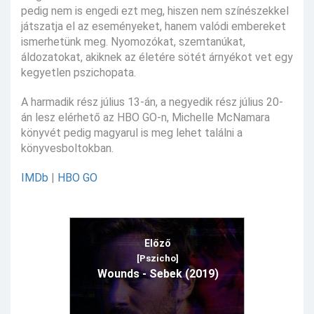
pedig nem is engedi ezt meg, hiszen nem színészekkel
játszatja el az eseményeket, hanem valódi embereket
ismerhetünk meg. Nyomozókat, szemtanúkat,
áldozatokat, akiknek az életére sötét árnyékot vet egy
kegyetlen pszichopata.
A harmadik rész július 13-án, a negyedik rész július 20-
án lesz elérhető az HBO GO-n, Michelle McNamara
könyvét pedig magyarul is meg lehet találni a
könyvesboltokban.
IMDb
|
HBO GO
Előző
[Pszicho]
Wounds - Sebek (2019)