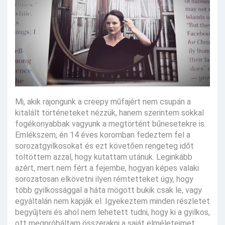
Mi, akik rajongunk a creepy műfajért nem csupán a
kitalált történeteket nézzük, hanem szerintem sokkal
fogékonyabbak vagyunk a megtörtént bűnesetekre is.
Emlékszem, én 14 éves koromban fedeztem fel a
sorozatgyilkosokat és ezt követően rengeteg időt
töltöttem azzal, hogy kutattam utánuk. Leginkább
azért, mert nem fért a fejembe, hogyan képes valaki
sorozatosan elkövetni ilyen rémtetteket úgy, hogy
több gyilkossággal a háta mögött bukik csak le, vagy
egyáltalán nem kapják el. Igyekeztem minden részletet
begyűjteni és ahol nem lehetett tudni, hogy ki a gyilkos,
ott megpróbáltam összerakni a saját elméleteimet.