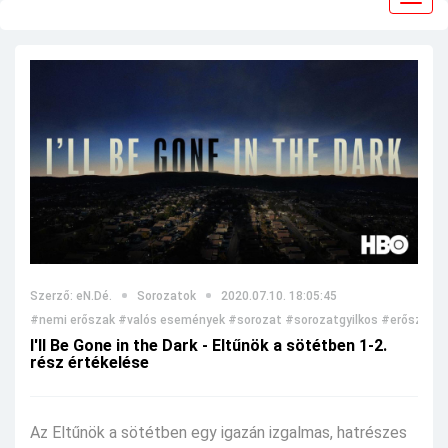
navig
Szerző: eN.Dé.
Sorozatok
2020.07.10. 18:05:45
#nemi erőszak
#valós események
#sorozat
#sorozatgyilkos
#erőszakte
I'll Be Gone in the Dark - Eltűnök a sötétben 1-2.
rész értékelése
Az Eltűnök a sötétben egy igazán izgalmas, hatrészes