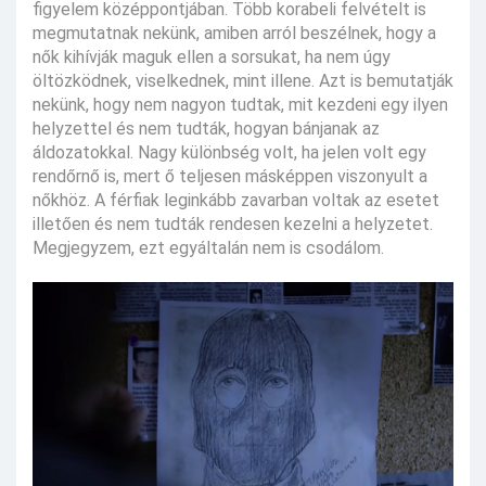
figyelem középpontjában. Több korabeli felvételt is
megmutatnak nekünk, amiben arról beszélnek, hogy a
nők kihívják maguk ellen a sorsukat, ha nem úgy
öltözködnek, viselkednek, mint illene. Azt is bemutatják
nekünk, hogy nem nagyon tudtak, mit kezdeni egy ilyen
helyzettel és nem tudták, hogyan bánjanak az
áldozatokkal. Nagy különbség volt, ha jelen volt egy
rendőrnő is, mert ő teljesen másképpen viszonyult a
nőkhöz. A férfiak leginkább zavarban voltak az esetet
illetően és nem tudták rendesen kezelni a helyzetet.
Megjegyzem, ezt egyáltalán nem is csodálom.