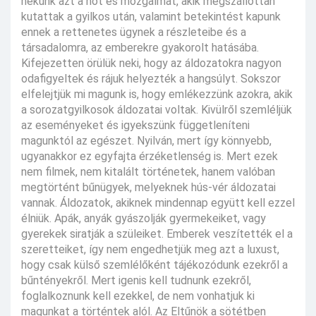
nekünk azt a nőt és mozgalmat, akik megszállottan
kutattak a gyilkos után, valamint betekintést kapunk
ennek a rettenetes ügynek a részleteibe és a
társadalomra, az emberekre gyakorolt hatásába.
Kifejezetten örülük neki, hogy az áldozatokra nagyon
odafigyeltek és rájuk helyezték a hangsúlyt. Sokszor
elfelejtjük mi magunk is, hogy emlékezzünk azokra, akik
a sorozatgyilkosok áldozatai voltak. Kivülről szemléljük
az eseményeket és igyekszünk függetleníteni
magunktól az egészet. Nyilván, mert így könnyebb,
ugyanakkor ez egyfajta érzéketlenség is. Mert ezek
nem filmek, nem kitalált történetek, hanem valóban
megtörtént bűnügyek, melyeknek hús-vér áldozatai
vannak. Áldozatok, akiknek mindennap együtt kell ezzel
élniük. Apák, anyák gyászolják gyermekeiket, vagy
gyerekek siratják a szüleiket. Emberek veszítették el a
szeretteiket, így nem engedhetjük meg azt a luxust,
hogy csak külső szemlélőként tájékozódunk ezekről a
bűntényekről. Mert igenis kell tudnunk ezekről,
foglalkoznunk kell ezekkel, de nem vonhatjuk ki
magunkat a történtek alól. Az Eltűnök a sötétben