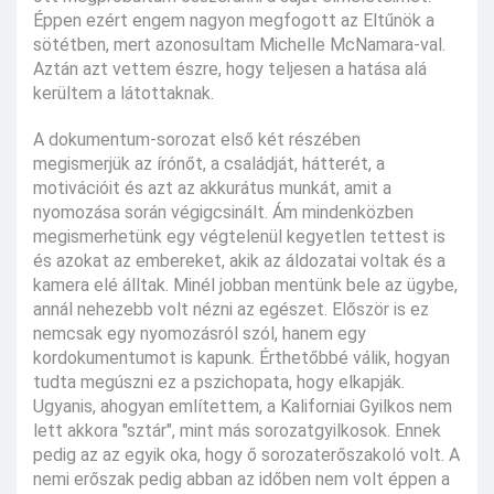
Éppen ezért engem nagyon megfogott az Eltűnök a
sötétben, mert azonosultam Michelle McNamara-val.
Aztán azt vettem észre, hogy teljesen a hatása alá
kerültem a látottaknak.
A dokumentum-sorozat első két részében
megismerjük az írónőt, a családját, hátterét, a
motivációit és azt az akkurátus munkát, amit a
nyomozása során végigcsinált. Ám mindenközben
megismerhetünk egy végtelenül kegyetlen tettest is
és azokat az embereket, akik az áldozatai voltak és a
kamera elé álltak. Minél jobban mentünk bele az ügybe,
annál nehezebb volt nézni az egészet. Először is ez
nemcsak egy nyomozásról szól, hanem egy
kordokumentumot is kapunk. Érthetőbbé válik, hogyan
tudta megúszni ez a pszichopata, hogy elkapják.
Ugyanis, ahogyan említettem, a Kaliforniai Gyilkos nem
lett akkora "sztár", mint más sorozatgyilkosok. Ennek
pedig az az egyik oka, hogy ő sorozaterőszakoló volt. A
nemi erőszak pedig abban az időben nem volt éppen a