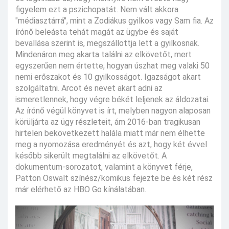
figyelem ezt a pszichopatát. Nem vált akkora
"médiasztárrá", mint a Zodiákus gyilkos vagy Sam fia. Az
írónő beleásta tehát magát az ügybe és saját
bevallása szerint is, megszállottja lett a gyilkosnak.
Mindenáron meg akarta találni az elkövetőt, mert
egyszerűen nem értette, hogyan úszhat meg valaki 50
nemi erőszakot és 10 gyilkosságot. Igazságot akart
szolgáltatni. Arcot és nevet akart adni az
ismeretlennek, hogy végre békét leljenek az áldozatai.
Az írónő végül könyvet is írt, melyben nagyon alaposan
körüljárta az ügy részleteit, ám 2016-ban tragikusan
hirtelen bekövetkezett halála miatt már nem élhette
meg a nyomozása eredményét és azt, hogy két évvel
később sikerült megtalálni az elkövetőt. A
dokumentum-sorozatot, valamint a könyvet férje,
Patton Oswalt színész/komikus fejezte be és két rész
már elérhető az HBO Go kínálatában.