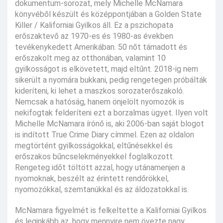
dokumentum-sorozat, mely Michelle McNamara
könyvéből készült és középpontjában a Golden State
Killer / Kaliforniai Gyilkos áll. Ez a pszichopata
erőszaktevő az 1970-es és 1980-as években
tevékenykedett Amerikában. 50 nőt támadott és
erőszakolt meg az otthonában, valamint 10
gyilkosságot is elkövetett, majd eltűnt. 2018-ig nem
sikerült a nyomára bukkani, pedig rengetegen próbálták
kideríteni, ki lehet a maszkos sorozaterőszakoló.
Nemcsak a hatóság, hanem önjelölt nyomozók is
nekifogtak felderíteni ezt a borzalmas ügyet. Ilyen volt
Michelle McNamara írónő is, aki 2006-ban saját blogot
is indított True Crime Diary címmel. Ezen az oldalon
megtörtént gyilkosságokkal, eltűnésekkel és
erőszakos bűncselekményekkel foglalkozott.
Rengeteg időt töltött azzal, hogy utánamenjen a
nyomoknak, beszélt az érintett rendőrökkel,
nyomozókkal, szemtanúkkal és az áldozatokkal is.
McNamara figyelmét is felkeltette a Kaliforniai Gyilkos
és leginkább az, hogy mennyire nem övezte nagy