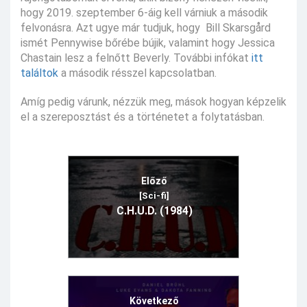
hogy 2019. szeptember 6-áig kell várniuk a második
felvonásra. Azt ugye már tudjuk, hogy Bill Skarsgård
ismét Pennywise bőrébe bújik, valamint hogy Jessica
Chastain lesz a felnőtt Beverly. További infókat
itt
találtok
a második résszel kapcsolatban.
Amíg pedig várunk, nézzük meg, mások hogyan képzelik
el a szereposztást és a történetet a folytatásban.
Előző
[Sci-fi]
C.H.U.D. (1984)
Következő