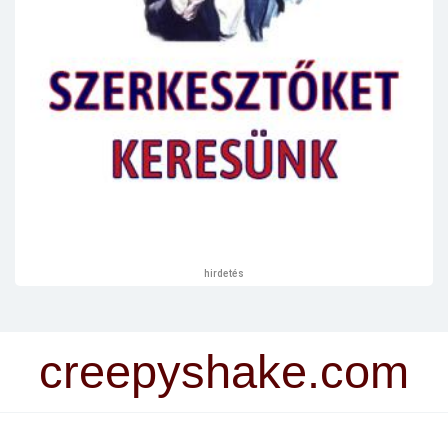
hirdetés
creepyshake.com