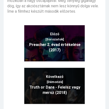
mozikban a nagy őscápájával. Meg tényleg giganagy
dög, így az akciósztárnak nem lesz könnyű dolga vele.
Íme a filmhez készült második előzetes.
Előző
[Sorozatok]
Preacher 2. évad értékelése
(2017)
Következő
[Démonos]
Truth or Dare - Felelsz vagy
mersz (2018)