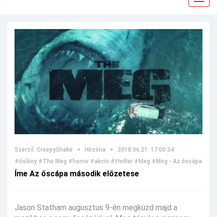
navig
Szerző: CreepyShake
Hírzóna
2018.06.21. 17:00:34
#őslény
#The Meg
#horror
#akció
#thriller
#Meg
#Meg - Az őscápa
#Ja
Íme Az őscápa második előzetese
Jason Statham augusztus 9-én megküzd majd a