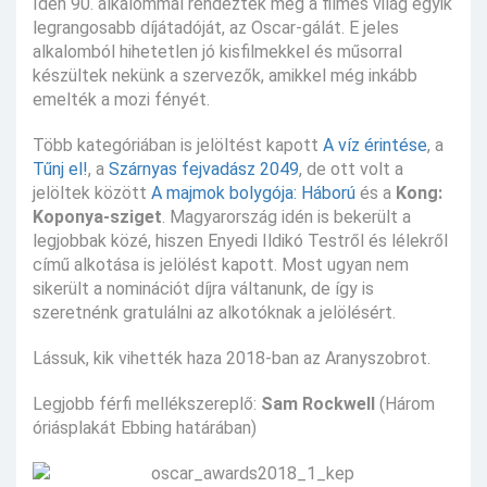
Idén 90. alkalommal rendezték meg a filmes világ egyik
legrangosabb díjátadóját, az Oscar-gálát. E jeles
alkalomból hihetetlen jó kisfilmekkel és műsorral
készültek nekünk a szervezők, amikkel még inkább
emelték a mozi fényét.
Több kategóriában is jelöltést kapott
A víz érintése
, a
Tűnj el!
, a
Szárnyas fejvadász 2049
, de ott volt a
jelöltek között
A majmok bolygója: Háború
és a
Kong:
Koponya-sziget
. Magyarország idén is bekerült a
legjobbak közé, hiszen Enyedi Ildikó Testről és lélekről
című alkotása is jelölést kapott. Most ugyan nem
sikerült a nominációt díjra váltanunk, de így is
szeretnénk gratulálni az alkotóknak a jelölésért.
Lássuk, kik vihették haza 2018-ban az Aranyszobrot.
Legjobb férfi mellékszereplő:
Sam Rockwell
(Három
óriásplakát Ebbing határában)