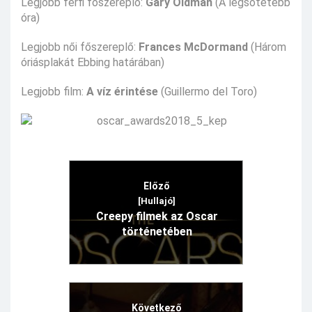
Legjobb férfi főszereplő:
Gary Oldman
(A legsötétebb
óra)
Legjobb női főszereplő:
Frances McDormand
(Három
óriásplakát Ebbing határában)
Legjobb film:
A víz érintése
(Guillermo del Toro)
Előző
[Hullajó]
Creepy filmek az Oscar
történetében
Következő