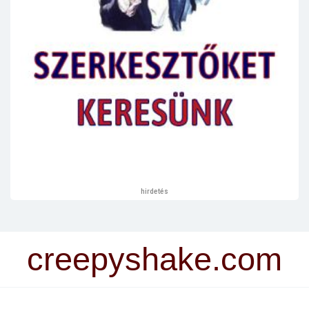
hirdetés
creepyshake.com