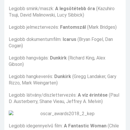
Legjobb smink/maszk:
A legsötétebb óra
(Kazuhiro
Tsuji, David Malinowski, Lucy Sibbick)
Legjobb jelmeztervezés:
Fantomszál
(Mark Bridges)
Legjobb dokumentumfilm:
Icarus
(Bryan Fogel, Dan
Cogan)
Legjobb hangvágás:
Dunkirk
(Richard King, Alex
Gibson)
Legjobb hangkeverés:
Dunkirk
(Gregg Landaker, Gary
Rizzo, Mark Weingarten)
Legjobb látvány/díszlettervezés:
A víz érintése
(Paul
D. Austerberry, Shane Vieau, Jeffrey A. Melvin)
Legjobb idegennyelvű film:
A Fantastic Woman
(Chile