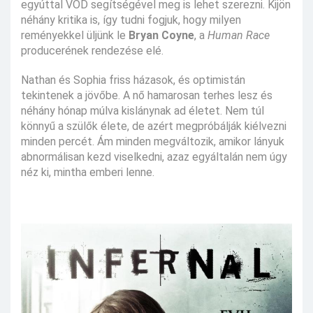
egyúttal VOD segítségével meg is lehet szerezni. Kijön
néhány kritika is, így tudni fogjuk, hogy milyen
reményekkel üljünk le
Bryan Coyne
, a
Human Race
producerének rendezése elé.
Nathan és Sophia friss házasok, és optimistán
tekintenek a jövőbe. A nő hamarosan terhes lesz és
néhány hónap múlva kislánynak ad életet. Nem túl
könnyű a szülők élete, de azért megpróbálják kiélvezni
minden percét. Ám minden megváltozik, amikor lányuk
abnormálisan kezd viselkedni, azaz egyáltalán nem úgy
néz ki, mintha emberi lenne.