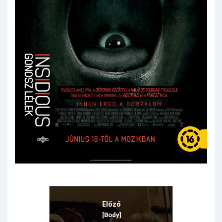
Előző
[Body]