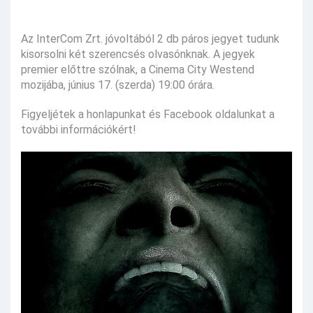
Az InterCom Zrt. jóvoltából 2 db páros jegyet tudunk
kisorsolni két szerencsés olvasónknak. A jegyek
premier előttre szólnak, a Cinema City Westend
mozijába, június 17. (szerda) 19:00 órára.
Figyeljétek a honlapunkat és Facebook oldalunkat a
további információkért!