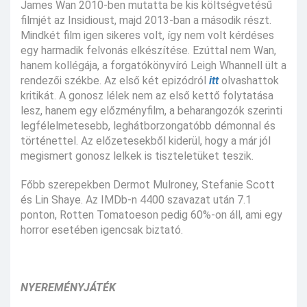
James Wan 2010-ben mutatta be kis költségvetésű
filmjét az Insidioust, majd 2013-ban a második részt.
Mindkét film igen sikeres volt, így nem volt kérdéses
egy harmadik felvonás elkészítése. Ezúttal nem Wan,
hanem kollégája, a forgatókönyvíró Leigh Whannell ült a
rendezői székbe. Az első két epizódról
itt
olvashattok
kritikát. A gonosz lélek nem az első kettő folytatása
lesz, hanem egy előzményfilm, a beharangozók szerinti
legfélelmetesebb, leghátborzongatóbb démonnal és
történettel. Az előzetesekből kiderül, hogy a már jól
megismert gonosz lelkek is tiszteletüket teszik.
Főbb szerepekben Dermot Mulroney, Stefanie Scott
és Lin Shaye. Az IMDb-n 4400 szavazat után 7.1
ponton, Rotten Tomatoeson pedig 60%-on áll, ami egy
horror esetében igencsak biztató.
NYEREMÉNYJÁTÉK