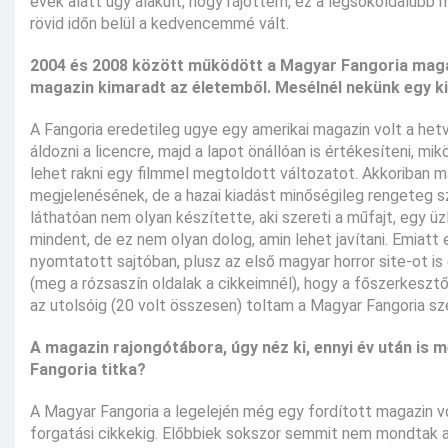
évek alatt úgy alakult, hogy rájöttem, ez a legsokoldalúbb m
rövid időn belül a kedvencemmé vált.
2004 és 2008 között működött a Magyar Fangoria magaz
magazin kimaradt az életemből. Mesélnél nekünk egy ki
A Fangoria eredetileg ugye egy amerikai magazin volt a hetv
áldozni a licencre, majd a lapot önállóan is értékesíteni
lehet rakni egy filmmel megtoldott változatot. Akkoriban 
megjelenésének, de a hazai kiadást minőségileg rengeteg sz
láthatóan nem olyan készítette, aki szereti a műfajt, egy üz
mindent, de ez nem olyan dolog, amin lehet javítani. Emiatt
nyomtatott sajtóban, plusz az első magyar horror site-ot is
(meg a rózsaszín oldalak a cikkeimnél), hogy a főszerkesz
az utolsóig (20 volt összesen) toltam a Magyar Fangoria sz
A magazin rajongótábora, úgy néz ki, ennyi év után is 
Fangoria titka?
A Magyar Fangoria a legelején még egy fordított magazin vol
forgatási cikkekig. Előbbiek sokszor semmit nem mondtak a