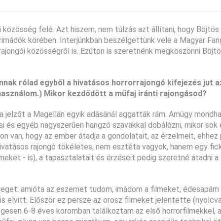
 közösség felé. Azt hiszem, nem túlzás azt állítani, hogy Böjtö
rimádók körében. Interjúnkban beszélgettünk vele a Magyar Fango
rrajongói közösségről is. Ezúton is szeretnénk megköszönni Böjt
nnak rólad egyből a hivatásos horrorrajongó kifejezés jut a
használom.) Mikor kezdődött a műfaj iránti rajongásod?
a jelzőt a Magellán egyik adásánál aggatták rám. Amúgy mondhat
ikusi és egyéb nagyszerűen hangzó szavakkal dobálózni, mikor sok
zon van, hogy az ember átadja a gondolatait, az érzelmeit, ehhez
a hivatásos rajongó tökéletes, nem esztéta vagyok, hanem egy fick
ket - is), a tapasztalatait és érzéseit pedig szeretné átadni a
nyeget: amióta az eszemet tudom, imádom a filmeket, édesapám 
s elvitt. Először ez persze az orosz filmeket jelentette (nyolc
egesen 6-8 éves koromban találkoztam az első horrorfilmekkel, 