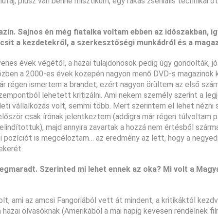
űfaj, plusz van benne misztikum, egy rakás zseniális technikai ötl
in. Sajnos én még fiatalka voltam ebben az időszakban, íg
csit a kezdetekről, a szerkesztőségi munkádról és a magaz
enes évek végétől, a hazai tulajdonosok pedig úgy gondolták, jó
, miközben a 2000-es évek közepén nagyon menő DVD-s magazinok 
már régen ismertem a brandet, ezért nagyon örültem az első szá
empontból lehetett kritizálni. Ami nekem személy szerint a legj
leti vállalkozás volt, semmi több. Mert szerintem el lehet nézni 
 először csak írónak jelentkeztem (addigra már régen túlvoltam p
 elindítottuk), majd annyira zavartak a hozzá nem értésből szárm
tői pozíciót is megcéloztam… az eredmény az lett, hogy a negyed
ekerét.
megmaradt. Szerinted mi lehet ennek az oka? Mi volt a Magy
t, ami az amcsi Fangoriából vett át mindent, a kritikáktól kezdv
 hazai olvasóknak (Amerikából a mai napig kevesen rendelnek fi