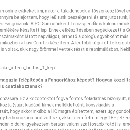
online cikkeket írni, mikor a tulajdonosok a főszerkesztővel e
 annyira belejöttem, hogy leültünk beszélgetni, és arra jutottunk,
r Fangoriának. A PC Guru időnként témaspecifikus különszámokk
ia emlékére készített lap. Ennek elkészítésében segédkezett a G
önszámaként látott napvilágot, érthető a dolog), egyébként más
miközben a havi Gurut is készítem. A legtöbb régi írót felkeres
is voltak, akik nagy örömmel vettek részt a reanimálásban. Neki
 magazin felépítésén a Fangoriához képest? Hogyan közelít
 is csatlakozzanak?
vonzására. Ez a kezdetektől fogva fontos feladatnak bizonyult, 
kozta (saját kiadású filmek mellékletként, könyvkiadás a
orsát, hogy akkor inkább a HC magra építettem, ezért úgy gondo
gy ha horror-pornóról volt szó, akkor nem féltem egy 18+ jelzés
den oldalra igyekeztem berakni valami szaftosabb fotót is, eme