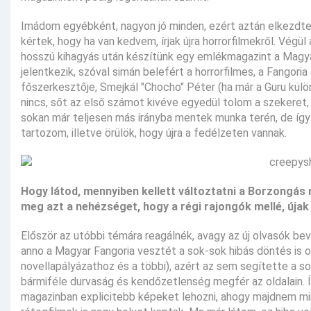
Imádom egyébként, nagyon jó minden, ezért aztán elkezdtem 
kértek, hogy ha van kedvem, írjak újra horrorfilmekről. Végül
hosszú kihagyás után készítünk egy emlékmagazint a Magya
jelentkezik, szóval simán belefért a horrorfilmes, a Fangor
főszerkesztője, Smejkál "Chocho" Péter (ha már a Guru kül
nincs, sőt az első számot kivéve egyedül tolom a szekeret, 
sokan már teljesen más irányba mentek munka terén, de így 
tartozom, illetve örülök, hogy újra a fedélzeten vannak.
Hogy látod, mennyiben kellett változtatni a Borzongás
meg azt a nehézséget, hogy a régi rajongók mellé, újak
Először az utóbbi témára reagálnék, avagy az új olvasók be
anno a Magyar Fangoria vesztét a sok-sok hibás döntés is o
novellapályázathoz és a többi), azért az sem segítette a s
bármiféle durvaság és kendőzetlenség megfér az oldalain. Í
magazinban explicitebb képeket lehozni, ahogy majdnem min