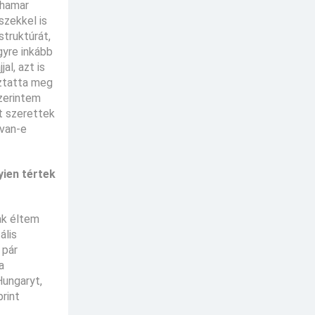
 hamar
szekkel is
struktúrát,
gyre inkább
al, azt is
oztatta meg
Szerintem
t szerettek
 van-e
yien tértek
ak éltem
ális
 pár
a
Hungaryt,
rint