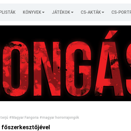
PLISTÁK
KÖNYVEK
JÁTÉKOK
CS-AKTÁK
CS-PORT
terjú
#Magyar Fangoria
#magyar horrorrajongók
 főszerkesztőjével