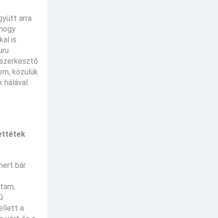
gyütt arra
 hogy
al is
uru
 szerkesztő
tem, közülük
k hálával
ettétek
mert bár
ltam,
ű
llett a