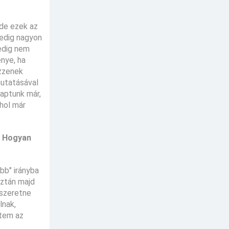
 de ezek az
pedig nagyon
pedig nem
nye, ha
ezzenek
mutatásával
kaptunk már,
ahol már
? Hogyan
ibb" irányba
aztán majd
 szeretne
lnak,
etem az