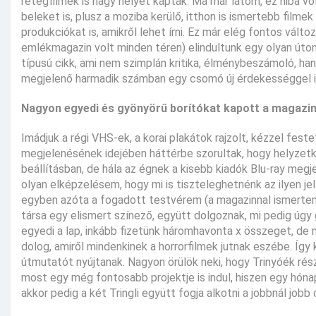
rétegfilmek is nagy helyet kaptak. Ma már látom, ez hiba vol
beleket is, plusz a moziba kerülő, itthon is ismertebb fil
produkciókat is, amikről lehet írni. Ez már elég fontos vált
emlékmagazin volt minden téren) elindultunk egy olyan úton,
típusú cikk, ami nem szimplán kritika, élménybeszámoló, h
megjelenő harmadik számban egy csomó új érdekességgel is
Nagyon egyedi és gyönyörű borítókat kapott a magazin. 
Imádjuk a régi VHS-ek, a korai plakátok rajzolt, kézzel fest
megjelenésének idejében háttérbe szorultak, hogy helyzet
beállításban, de hála az égnek a kisebb kiadók Blu-ray megj
olyan elképzelésem, hogy mi is tiszteleghetnénk az ilyen jel
egyben azóta a fogadott testvérem (a magazinnal ismertem me
társa egy elismert színező, együtt dolgoznak, mi pedig úg
egyedi a lap, inkább fizetünk háromhavonta x összeget, de 
dolog, amiről mindenkinek a horrorfilmek jutnak eszébe. Így 
útmutatót nyújtanak. Nagyon örülök neki, hogy Trinyóék rés
most egy még fontosabb projektje is indul, hiszen egy hóna
akkor pedig a két Tringli együtt fogja alkotni a jobbnál job