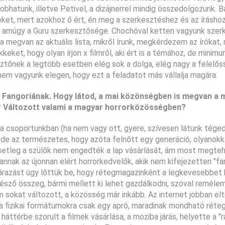
hatunk, illetve Petivel, a dizájnerrel mindig összedolgozunk. B
et, mert azokhoz ő ért, én meg a szerkesztéshez és az íráshoz 
g amúgy a Guru szerkesztősége. Chochóval ketten vagyunk szerk
megvan az aktuális lista, mikről írunk, megkérdezem az írókat, 
eket, hogy olyan írjon x filmről, aki ért is a témához, de minim
ztőnek a legtöbb esetben elég sok a dolga, elég nagy a felelőss
nem vagyunk elegen, hogy ezt a feladatot más vállalja magára.
a Fangoriának. Hogy látod, a mai közönségben is megvan a m
k? Változott valami a magyar horrorközösségben?
a csoportunkban (ha nem vagy ott, gyere, szívesen látunk téged 
, de az természetes, hogy azóta felnőtt egy generáció, olyanokka
setleg a szülők nem engedték a lap vásárlását, ám most megteh
nak az újonnan elért horrorkedvelők, akik nem kifejezetten "fa
z árazást úgy lőttük be, hogy rétegmagazinként a legkevesebbet 
yésző összeg, bármi mellett ki lehet gazdálkodni, szóval reméle
m sokat változott, a közösség már inkább. Az internet jobban elt
a fizikai formátumokra csak egy apró, maradinak mondható réteg
háttérbe szorult a filmek vásárlása, a moziba járás, helyette a "