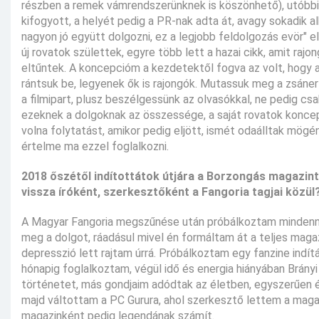
részben a remek vámrendszerünknek is köszönhető), utóbbi
kifogyott, a helyét pedig a PR-nak adta át, avagy sokadik al
nagyon jó együtt dolgozni, ez a legjobb feldolgozás evör" e
új rovatok születtek, egyre több lett a hazai cikk, amit ra
eltűntek. A koncepcióm a kezdetektől fogva az volt, hogy a r
rántsuk be, legyenek ők is rajongók. Mutassuk meg a zsáne
a filmipart, plusz beszélgessünk az olvasókkal, ne pedig c
ezeknek a dolgoknak az összessége, a saját rovatok koncep
volna folytatást, amikor pedig eljött, ismét odaálltak mögé
értelme ma ezzel foglalkozni.
2018 őszétől indítottátok útjára a Borzongás magazint
vissza íróként, szerkesztőként a Fangoria tagjai közül
A Magyar Fangoria megszűnése után próbálkoztam mindenn
meg a dolgot, ráadásul mivel én formáltam át a teljes mag
depresszió lett rajtam úrrá. Próbálkoztam egy fanzine indítá
hónapig foglalkoztam, végül idő és energia hiányában Brány
történetet, más gondjaim adódtak az életben, egyszerűen él
majd váltottam a PC Gurura, ahol szerkesztő lettem a magazi
magazinként pedig legendának számít.