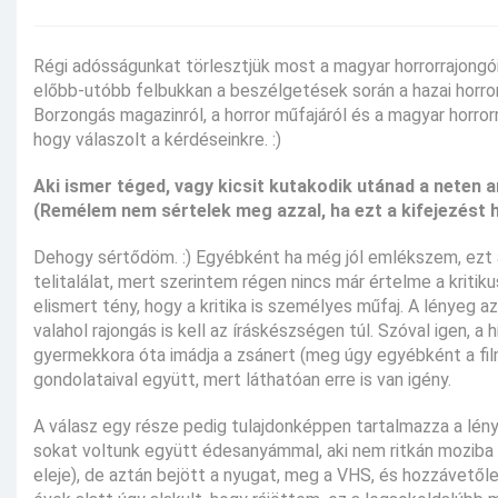
Régi adósságunkat törlesztjük most a magyar horrorrajongói
előbb-utóbb felbukkan a beszélgetések során a hazai horro
Borzongás magazinról, a horror műfajáról és a magyar horro
hogy válaszolt a kérdéseinkre. :)
Aki ismer téged, vagy kicsit kutakodik utánad a neten a
(Remélem nem sértelek meg azzal, ha ezt a kifejezést 
Dehogy sértődöm. :) Egyébként ha még jól emlékszem, ezt 
telitalálat, mert szerintem régen nincs már értelme a krit
elismert tény, hogy a kritika is személyes műfaj. A lényeg a
valahol rajongás is kell az íráskészségen túl. Szóval igen, 
gyermekkora óta imádja a zsánert (meg úgy egyébként a filme
gondolataival együtt, mert láthatóan erre is van igény.
A válasz egy része pedig tulajdonképpen tartalmazza a lé
sokat voltunk együtt édesanyámmal, aki nem ritkán moziba i
eleje), de aztán bejött a nyugat, meg a VHS, és hozzávetől