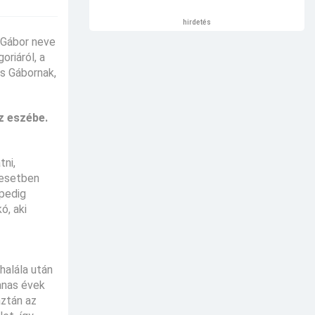
hirdetés
s Gábor neve
riáról, a
ös Gábornak,
z eszébe.
ni,
 esetben
 pedig
ó, aki
halála után
vanas évek
aztán az