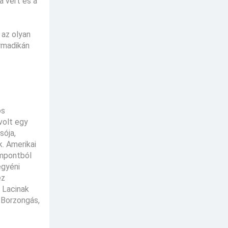
a vért és a
 az olyan
rmadikán
os
volt egy
sója,
k. Amerikai
empontból
egyéni
ez
 Lacinak
 Borzongás,