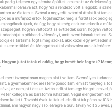
ak pedig teljesen egy sémára épültek, ami miatt az érdekesség
kalommal olvasva azt, hogy "ez a rendező volt a legjobb, a színé
luntam az életem is. Szóval a negyedik számtól átalakítottam a 
jongók és a műfajhoz értők fogalmaztak meg, a fordítások pedig e
ajongóknak írjunk, de úgy, hogy aki még csak ismerkedik a műfajj
r szépségeit, hogyan változott az évtizedek során, hogyan vált
sak odadobjuk a pökhendi véleményt, amit szentírásnak tartunk. 
ciója és tartalma fogta meg azokat, akik közel egy évtizeden á
nk, szeretetükkel és támogatásukkal válaszolva arra a kérdésre:
. Hogyan jutottatok el odáig, hogy ismét belefogtok? Menn
?
el, mert iszonyatosan magam alatt voltam. Személyes kudarcn
azint, a gyermekemnek éreztem/gondoltam, emiatt tényleg a tot
sával, az nem jött össze. Aztán indítottam egy blogot, amivel jó
i Péter kollégára és barátomra ruháztam. Végül elengedtem ezt 
nem kellett. További évek teltek el, elindítottuk páran az IGN 
nnál, ami nagyon nagy szó, elvégre a Guru tavaly volt 25 éves, p