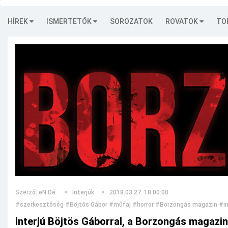
HÍREK
ISMERTETŐK
SOROZATOK
ROVATOK
TO
Szerző: eN.Dé.
Interjúk
2018.03.27. 18:00:00
#szerkesztőség
#Böjtös Gábor
#műfaj
#horror
#Borzongás magazin
#in
Interjú Böjtös Gáborral, a Borzongás magazin