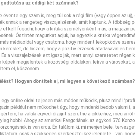
ogadtatása az eddigi két számnak?
 évente egy szám is, meg túl sok a régi film (vagy éppen az új),
ék annak a rengeteg visszajelzésnek, amit kaptunk. A többség 
e el kell fogadni, hogy a kritika személyenként más, a magazin 
ésének. Őszintén magunkat adjuk, ha egyezik a kritika végeredmé
eg más médiaoldal vagy csatorna, hogy mindent leköpködve szer
an kereslet, de hiszem, hogy a pozitív érzések átadásával és be
 És a visszajelzések ezt igazolják, mert annyi szeretetet régen 
a képek megjelentek a közösségi oldalakon, leírva a városokat, 
ültem el, köszönöm.
élést? Hogyan döntitek el, mi legyen a következő számban
g, egy online oldal teljesen más módon működik, plusz minél "prof
gazin például nem működhet úgy, hogy mindenki bedob valamit, 
értem, ha valaki egyedi dizájnt szeretne a cikkeihez, meg arról
nyleg hobbi. Ahogy az amerikai Fangoriának, az egykori 576 Konzo
orzongásnak is van arca. Én találom ki, mi menjen bele, tervezg
diktatúra, csak a szükséges szerkesztői kéz jelenléte… van, hogy