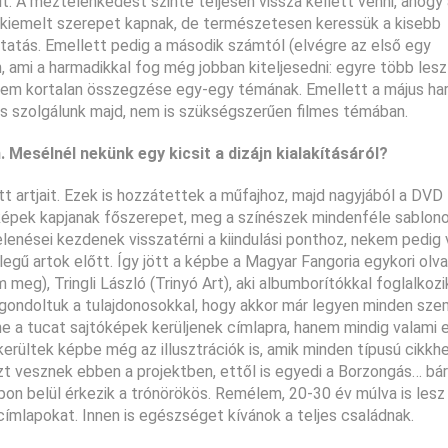
t. A meztelenkedést szinte teljesen vissza kellett venni, ahogy 
mek kiemelt szerepet kapnak, de természetesen keressük a kisebb
oztatás. Emellett pedig a második számtól (elvégre az első egy
 ami a harmadikkal fog még jobban kiteljesedni: egyre több lesz
anem kortalan összegzése egy-egy témának. Emellett a május ha
 szolgálunk majd, nem is szükségszerűen filmes témában.
Mesélnél nekünk egy kicsit a dizájn kialakításáról?
ett artjait. Ezek is hozzátettek a műfajhoz, majd nagyjából a DVD
képek kapjanak főszerepet, meg a színészek mindenféle sablon
elenései kezdenek visszatérni a kiindulási ponthoz, nekem pedig 
legű artok előtt. Így jött a képbe a Magyar Fangoria egykori olva
g), Tringli László (Trinyó Art), aki albumborítókkal foglalkozi
y gondoltuk a tulajdonosokkal, hogy akkor már legyen minden sz
ne a tucat sajtóképek kerüljenek címlapra, hanem mindig valami 
kerültek képbe még az illusztrációk is, amik minden típusú cikkh
zt vesznek ebben a projektben, ettől is egyedi a Borzongás… bár
pon belül érkezik a trónörökös. Remélem, 20-30 év múlva is lesz
b címlapokat. Innen is egészséget kívánok a teljes családnak.