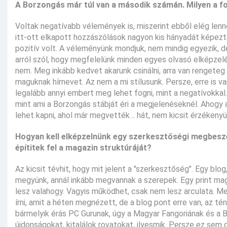
A Borzongás már túl van a második számán. Milyen a f
Voltak negatívabb vélemények is, miszerint ebből elég lenne
itt-ott elkapott hozzászólások nagyon kis hányadát képezt
pozitív volt. A véleményünk mondjuk, nem mindig egyezik, d
arról szól, hogy megfelelünk minden egyes olvasó elképzel
nem. Meg inkább kedvet akarunk csinálni, arra van renget
maguknak hírnevet. Az nem a mi stílusunk. Persze, erre is v
legalább annyi embert meg lehet fogni, mint a negatívokkal.
mint ami a Borzongás stábját éri a megjelenéseknél. Ahogy 
lehet kapni, ahol már megvették… hát, nem kicsit érzékeny
Hogyan kell elképzelnünk egy szerkesztőségi megbesz
építitek fel a magazin struktúráját?
Az kicsit tévhit, hogy mit jelent a "szerkesztőség". Egy blo
megyünk, annál inkább megvannak a szerepek. Egy print ma
lesz valahogy. Vagyis működhet, csak nem lesz arculata. Meg
írni, amit a héten megnézett, de a blog pont erre van, az té
bármelyik érás PC Gurunak, úgy a Magyar Fangoriának és a B
újdonságokat, kitalálok rovatokat, ilyesmik. Persze ez sem 