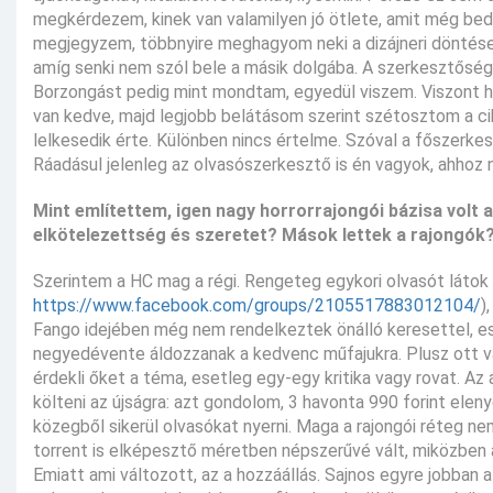
megkérdezem, kinek van valamilyen jó ötlete, amit még bedob
megjegyzem, többnyire meghagyom neki a dizájneri döntések
amíg senki nem szól bele a másik dolgába. A szerkesztősé
Borzongást pedig mint mondtam, egyedül viszem. Viszont ha 
van kedve, majd legjobb belátásom szerint szétosztom a cikk
lelkesedik érte. Különben nincs értelme. Szóval a főszerkes
Ráadásul jelenleg az olvasószerkesztő is én vagyok, ahhoz 
Mint említettem, igen nagy horrorrajongói bázisa volt 
elkötelezettség és szeretet? Mások lettek a rajongó
Szerintem a HC mag a régi. Rengeteg egykori olvasót látok 
https://www.facebook.com/groups/2105517883012104/
)
Fango idejében még nem rendelkeztek önálló keresettel, e
negyedévente áldozzanak a kedvenc műfajukra. Plusz ott van
érdekli őket a téma, esetleg egy-egy kritika vagy rovat. A
költeni az újságra: azt gondolom, 3 havonta 990 forint elen
közegből sikerül olvasókat nyerni. Maga a rajongói réteg ne
torrent is elképesztő méretben népszerűvé vált, miközben 
Emiatt ami változott, az a hozzáállás. Sajnos egyre jobban a 