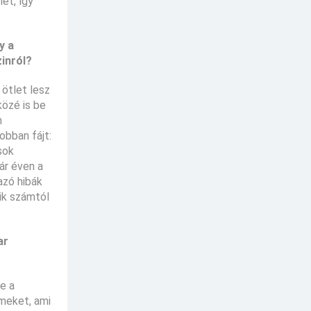
et, így
y a
inról?
 ötlet lesz
közé is be
m
obban fájt:
sok
ár éven a
azó hibák
ik számtól
ar
e a
lmeket, ami