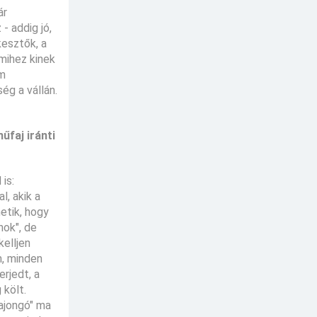
ár
- addig jó,
esztők, a
mihez kinek
um
ég a vállán.
űfaj iránti
is:
l, akik a
etik, hogy
nok", de
kelljen
m, minden
erjedt, a
 költ.
rajongó" ma