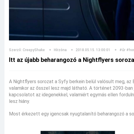
Szerző: CreepyShake
Hírzóna
2018.05.15. 13:00:01
#űr
#hor
Itt az újabb beharangozó a Nightflyers soroz
A Nightflyers sorozat a Syfy berkein belül valósult meg, az 
valamikor az ősszel lesz majd látható. A történet 2093-ban 
kapcsolatot az idegenekkel, valamiért egymás ellen fordul
lesz hiány.
Most érkezett egy igencsak nyugtalanító beharangozó a so