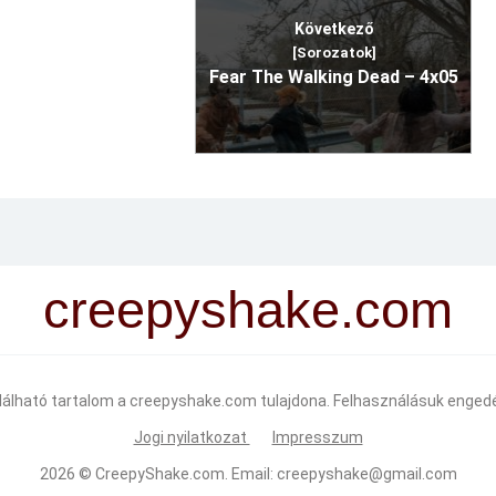
Következő
[Sorozatok]
Fear The Walking Dead – 4x05
creepyshake.com
alálható tartalom a creepyshake.com tulajdona. Felhasználásuk engedé
Jogi nyilatkozat
Impresszum
2026 ©
CreepyShake.com
. Email:
creepyshake@gmail.com