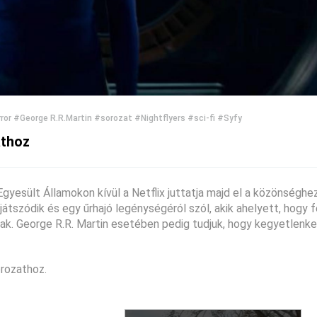
ror
#George R.R.Martin
#sorozat
#Nightflyers
#sci-fi
#Syfy
athoz
Egyesült Államokon kívül a Netflix juttatja majd el a közönséghe
játszódik és egy űrhajó legénységéról szól, akik ahelyett, hogy 
nak. George R.R. Martin esetében pedig tudjuk, hogy kegyetlen
rozathoz.