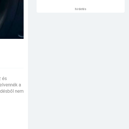
hirdetés
z és
felvennék a
kedésből nem