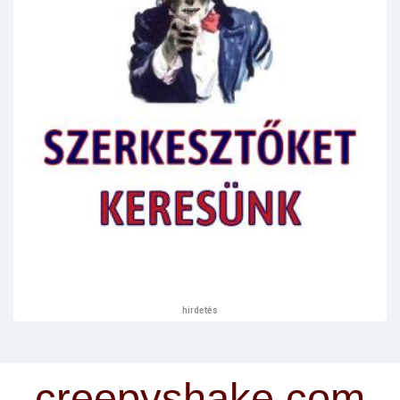
hirdetés
creepyshake.com