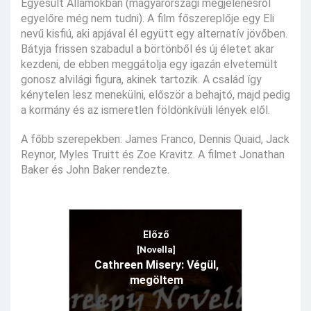
Egyesült Államokban (magyarországi megjelenésről
egyelőre még nem tudni). A film főszereplője egy Eli
nevű kisfiú, aki apjával él együtt egy alternatív jövőben.
Bátyja frissen szabadul a börtönből és új életet akar
kezdeni, de ebben meggátolja egy igazán elvetemült
gonosz alvilági figura, akinek tartozik. A család így
kénytelen lesz menekülni, először a behajtó, majd pedig
a kormány és az ismeretlen földönkívüli lények elől.
A főbb szerepekben: James Franco, Dennis Quaid, Jack
Reynor, Myles Truitt és Zoe Kravitz. A filmet Jonathan
Baker és John Baker rendezte.
Előző
[Novella]
Cathreen Misery: Végül,
megöltem