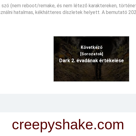
van szó (nem reboot/remake, és nem létező karaktereken, történ
asználni hatalmas, kékhátteres díszletek helyett. A bemutató 20
Következő
[Sorozatok]
Dark 2. évadának értékelése
creepyshake.com