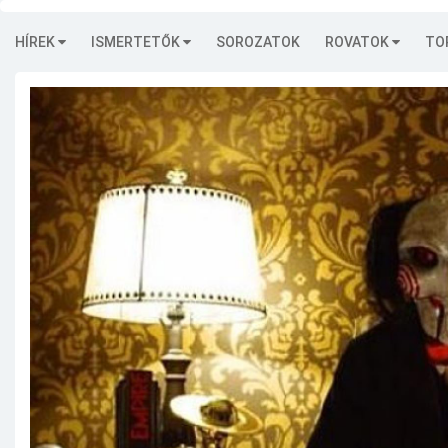
HÍREK
ISMERTETŐK
SOROZATOK
ROVATOK
TO