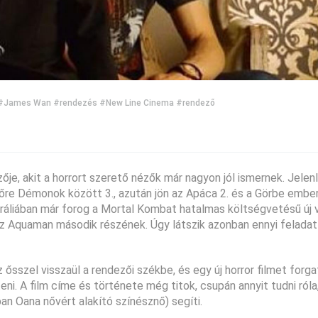
#James Wan
#rendezés
#New Line Cinema
#rendező
je, akit a horrort szerető nézők már nagyon jól ismernek. Jelen
őre Démonok között 3., azután jön az Apáca 2. és a Görbe ember
tráliában már forog a Mortal Kombat hatalmas költségvetésű új 
 az Aquaman második részének. Úgy látszik azonban ennyi felada
ősszel visszaül a rendezői székbe, és egy új horror filmet forga
eni. A film címe és története még titok, csupán annyit tudni ról
an Oana nővért alakító színésznő) segíti.