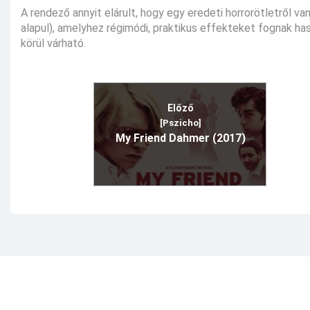
A rendező annyit elárult, hogy egy eredeti horrorötletről 
alapul), amelyhez régimódi, praktikus effekteket fognak h
körül várható.
Előző
[Pszicho]
My Friend Dahmer (2017)