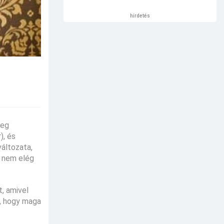
hirdetés
leg
), és
változata,
t nem elég
t, amivel
a, hogy maga