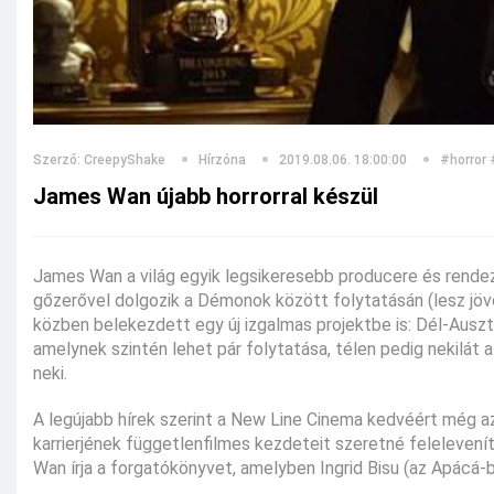
Szerző: CreepyShake
Hírzóna
2019.08.06. 18:00:00
#horror
James Wan újabb horrorral készül
James Wan a világ egyik legsikeresebb producere és rendező
gőzerővel dolgozik a Démonok között folytatásán (lesz jöv
közben belekezdett egy új izgalmas projektbe is: Dél-Ausz
amelynek szintén lehet pár folytatása, télen pedig nekilát
neki.
A legújabb hírek szerint a New Line Cinema kedvéért még az 
karrierjének függetlenfilmes kezdeteit szeretné felelevenít
Wan írja a forgatókönyvet, amelyben Ingrid Bisu (az Apácá-b