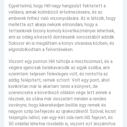
Egyértelmű, hogy Hill nagy hangsúlyt fektetett a
vallásra, annak különböző értelmezéseire, és az
emberek hithez való viszonyulására. Az is látszik, hogy
mellette azt akarja nekünk elmondani, hogy a
tetteinknek bizony komoly következményei lehetnek,
ami az odáig elvezető döntéseink sorozatából adódik.
Sokszor én is megálltam a könyv olvasása közben, és
elgondolkodtam a felvetéseken.
Viszont egy ponton Hill túltolja a miszticizmust, és a
végére igencsak belekavarodik az egyik szálba, ami
szerintem teljesen felesleges volt, és rontotta az
addig felépített, remek sztorit. Volt egy pont, ahol
konkrétan már le akartam tenni a könyvet, de
szerencsére a következő oldalon vége lett ennek a
résznek, és utána már visszatért minden a rendes
ösvényre, hogy kikerekedjen belőle egy remek és
nagyon szép befejezés az újrakezdésről. Szóval, kicsit
terjengős néhol, van egy-két oda nem illő fejezet, és
50 oldallal lehetne rövidebb is, viszont ezt leszámítva