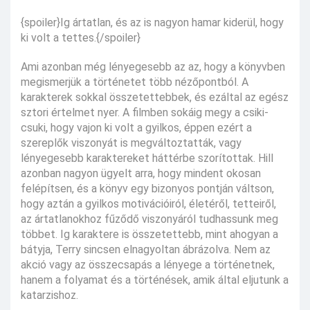
{spoiler}Ig ártatlan, és az is nagyon hamar kiderül, hogy
ki volt a tettes.{/spoiler}
Ami azonban még lényegesebb az az, hogy a könyvben
megismerjük a történetet több nézőpontból. A
karakterek sokkal összetettebbek, és ezáltal az egész
sztori értelmet nyer. A filmben sokáig megy a csiki-
csuki, hogy vajon ki volt a gyilkos, éppen ezért a
szereplők viszonyát is megváltoztatták, vagy
lényegesebb karaktereket háttérbe szorítottak. Hill
azonban nagyon ügyelt arra, hogy mindent okosan
felépítsen, és a könyv egy bizonyos pontján váltson,
hogy aztán a gyilkos motivációiról, életéről, tetteiről,
az ártatlanokhoz fűződő viszonyáról tudhassunk meg
többet. Ig karaktere is összetettebb, mint ahogyan a
bátyja, Terry sincsen elnagyoltan ábrázolva. Nem az
akció vagy az összecsapás a lényege a történetnek,
hanem a folyamat és a történések, amik által eljutunk a
katarzishoz.