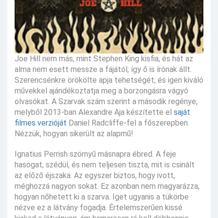
Joe Hill nem más, mint Stephen King kisfia, és hát az
alma nem esett messze a fájától, így ő is írónak állt.
Szerencsénkre örökölte apja tehetségét, és igen kiváló
művekkel ajándékoztatja meg a borzongásra vágyó
olvasókat. A Szarvak szám szerint a második regénye,
melyből 2013-ban Alexandre Aja készítette el
saját
filmes verzióját
Daniel Radcliffe-fel a főszerepben.
Nézzük, hogyan sikerült az alapmű!
Ignatius Perrish szörnyű másnapra ébred. A feje
hasogat, szédül, és nem teljesen tiszta, mit is csinált
az előző éjszaka. Az egyszer biztos, hogy ivott,
méghozzá nagyon sokat. Ez azonban nem magyarázza,
hogyan nőhetett ki a szarva. Iget ugyanis a tükörbe
nézve ez a látvány fogadja. Értelemszerűen kissé