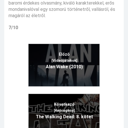
baromi érdekes olvasmány, kiváló karakterekkel, erős
mondanivalóval egy szomorú történetről, vallásról, és
magáról az életről.
7/10
Előző
[Videójátékok]
Alan Wake (2010)
Következő
[Képregény]
The Walking Dead: 8. kötet