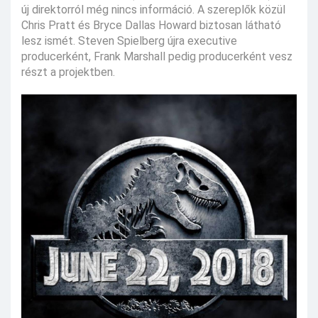
új direktorról még nincs információ. A szereplők közül
Chris Pratt és Bryce Dallas Howard biztosan látható
lesz ismét. Steven Spielberg újra executive
producerként, Frank Marshall pedig producerként vesz
részt a projektben.