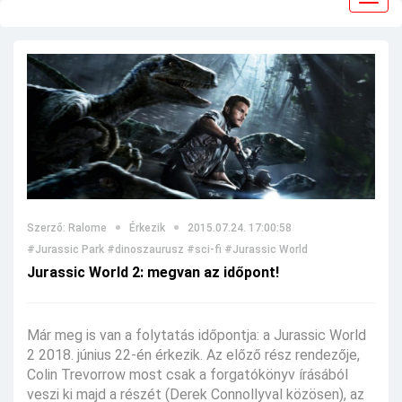
navig
Szerző: Ralome
Érkezik
2015.07.24. 17:00:58
#Jurassic Park
#dinoszaurusz
#sci-fi
#Jurassic World
Jurassic World 2: megvan az időpont!
Már meg is van a folytatás időpontja: a Jurassic World
2 2018. június 22-én érkezik. Az előző rész rendezője,
Colin Trevorrow most csak a forgatókönyv írásából
veszi ki majd a részét (Derek Connollyval közösen), az