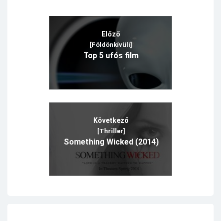
Előző
[Földönkívüli]
Top 5 ufós film
Következő
[Thriller]
Something Wicked (2014)