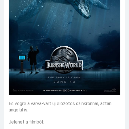
És végre a várva-várt új előzetes szinkronnal, aztán
angolul is:
Jelenet a filmből: