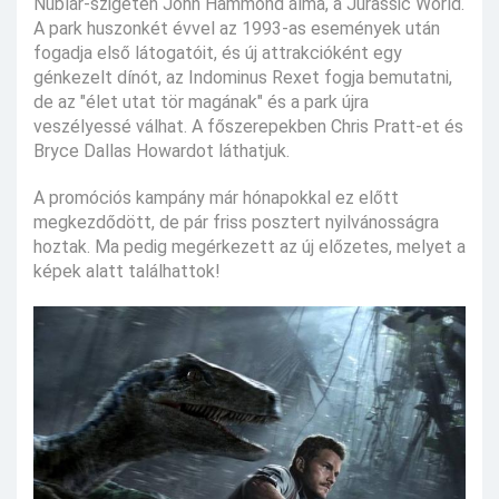
Nublar-szigeten John Hammond álma, a Jurassic World.
A park huszonkét évvel az 1993-as események után
fogadja első látogatóit, és új attrakcióként egy
génkezelt dínót, az Indominus Rexet fogja bemutatni,
de az "élet utat tör magának" és a park újra
veszélyessé válhat. A főszerepekben Chris Pratt-et és
Bryce Dallas Howardot láthatjuk.
A promóciós kampány már hónapokkal ez előtt
megkezdődött, de pár friss posztert nyilvánosságra
hoztak. Ma pedig megérkezett az új előzetes, melyet a
képek alatt találhattok!