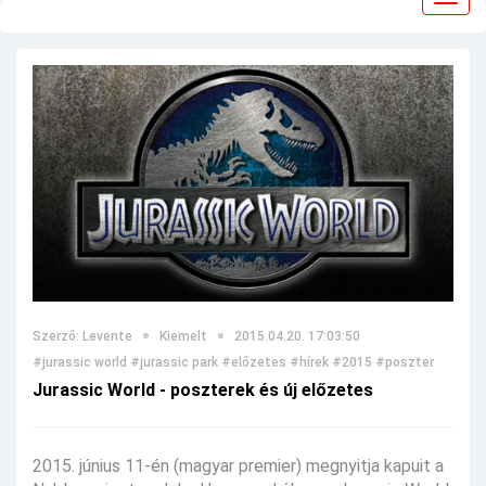
navig
Szerző: Levente
Kiemelt
2015.04.20. 17:03:50
#jurassic world
#jurassic park
#előzetes
#hírek
#2015
#poszter
Jurassic World - poszterek és új előzetes
2015. június 11-én (magyar premier) megnyitja kapuit a