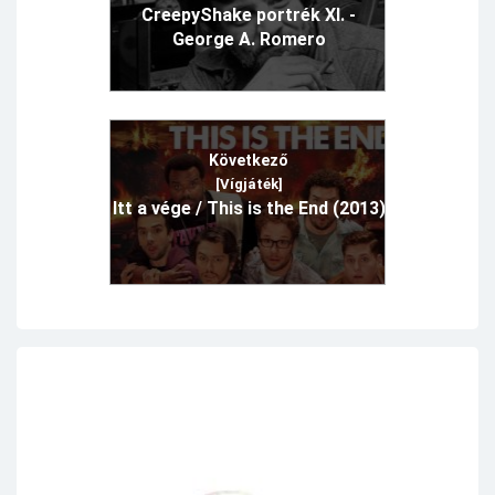
CreepyShake portrék XI. -
George A. Romero
Következő
[Vígjáték]
Itt a vége / This is the End (2013)