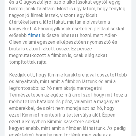
és a Q ügyosztályról szóló alkotásokat egytől-egyig
baromi jónak találtam. Most is úgy látom, hogy tényleg
nagyon jó filmek lettek, viszont egy kicsit
átértékeltem a látottakat, miután elolvastam a
könyveket. A Fácángyilkosok esetében például sokkal
erősebb
filmet
is össze lehetett hozni, mert Adler-
Olsen valami egészen elképesztően nyomasztó és
brutális sztorit rakott össze. Ez persze
megmutatkozott a filmben is, csak elég sokat
tompítottak rajta.
Kezdjük ott, hogy Kimmie karaktere jóval összetettebb
és árnyaltabb, mint amit a filmben láttunk és ami a
legfontosabb: az író nem akarja mentegetni.
Természetesen az egész mű arról szól, hogy mit tesz a
mérhetetlen hatalom és pénz, valamint a magány az
emberekkel, de azért nem mondja azt az író, hogy
ezzel Kimmiet mentesíti a tettei súlya alól. Éppen
ezért a könyvben Kimmie karaktere sokkal
kegyetlenebb, mint amit a filmben láthattunk. Az pedig
egyértelmű, hogy ha nem történik meg vele az a