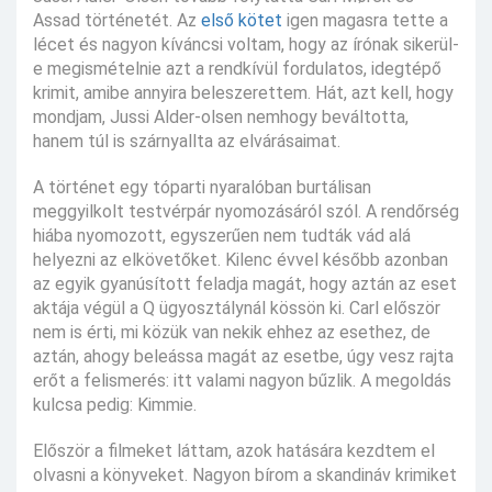
Assad történetét. Az
első kötet
igen magasra tette a
lécet és nagyon kíváncsi voltam, hogy az írónak sikerül-
e megismételnie azt a rendkívül fordulatos, idegtépő
krimit, amibe annyira beleszerettem. Hát, azt kell, hogy
mondjam, Jussi Alder-olsen nemhogy beváltotta,
hanem túl is szárnyallta az elvárásaimat.
A történet egy tóparti nyaralóban burtálisan
meggyilkolt testvérpár nyomozásáról szól. A rendőrség
hiába nyomozott, egyszerűen nem tudták vád alá
helyezni az elkövetőket. Kilenc évvel később azonban
az egyik gyanúsított feladja magát, hogy aztán az eset
aktája végül a Q ügyosztálynál kössön ki. Carl először
nem is érti, mi közük van nekik ehhez az esethez, de
aztán, ahogy beleássa magát az esetbe, úgy vesz rajta
erőt a felismerés: itt valami nagyon bűzlik. A megoldás
kulcsa pedig: Kimmie.
Először a filmeket láttam, azok hatására kezdtem el
olvasni a könyveket. Nagyon bírom a skandináv krimiket