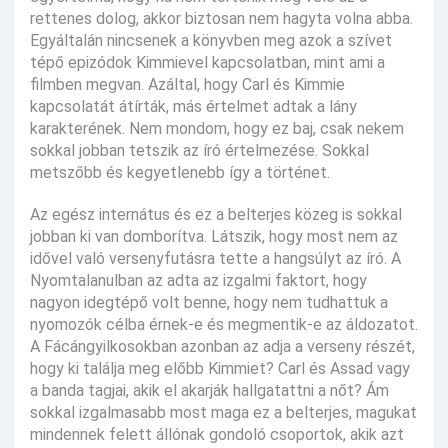
rettenes dolog, akkor biztosan nem hagyta volna abba.
Egyáltalán nincsenek a könyvben meg azok a szívet
tépő epizódok Kimmievel kapcsolatban, mint ami a
filmben megvan. Azáltal, hogy Carl és Kimmie
kapcsolatát átírták, más értelmet adtak a lány
karakterének. Nem mondom, hogy ez baj, csak nekem
sokkal jobban tetszik az író értelmezése. Sokkal
metszőbb és kegyetlenebb így a történet.
Az egész internátus és ez a belterjes közeg is sokkal
jobban ki van domborítva. Látszik, hogy most nem az
idővel való versenyfutásra tette a hangsúlyt az író. A
Nyomtalanulban az adta az izgalmi faktort, hogy
nagyon idegtépő volt benne, hogy nem tudhattuk a
nyomozók célba érnek-e és megmentik-e az áldozatot.
A Fácángyilkosokban azonban az adja a verseny részét,
hogy ki találja meg előbb Kimmiet? Carl és Assad vagy
a banda tagjai, akik el akarják hallgatattni a nőt? Ám
sokkal izgalmasabb most maga ez a belterjes, magukat
mindennek felett állónak gondoló csoportok, akik azt