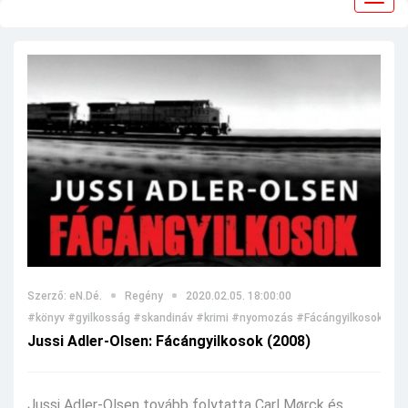
navig
Szerző: eN.Dé.
Regény
2020.02.05. 18:00:00
#könyv
#gyilkosság
#skandináv
#krimi
#nyomozás
#Fácángyilkosok
#Jus
Jussi Adler-Olsen: Fácángyilkosok (2008)
Jussi Adler-Olsen tovább folytatta Carl Mørck és