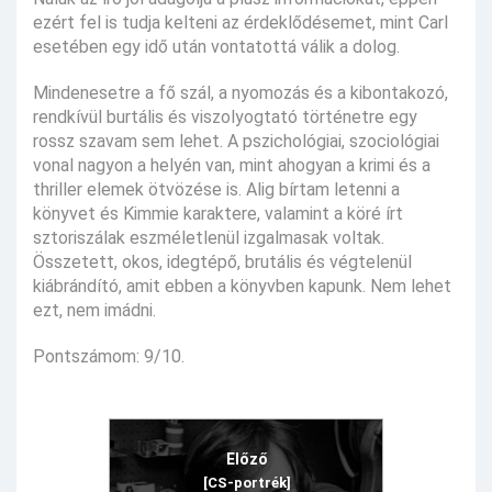
ezért fel is tudja kelteni az érdeklődésemet, mint Carl
esetében egy idő után vontatottá válik a dolog.
Mindenesetre a fő szál, a nyomozás és a kibontakozó,
rendkívül burtális és viszolyogtató történetre egy
rossz szavam sem lehet. A pszichológiai, szociológiai
vonal nagyon a helyén van, mint ahogyan a krimi és a
thriller elemek ötvözése is. Alig bírtam letenni a
könyvet és Kimmie karaktere, valamint a köré írt
sztoriszálak eszméletlenül izgalmasak voltak.
Összetett, okos, idegtépő, brutális és végtelenül
kiábrándító, amit ebben a könyvben kapunk. Nem lehet
ezt, nem imádni.
Pontszámom: 9/10.
Előző
[CS-portrék]