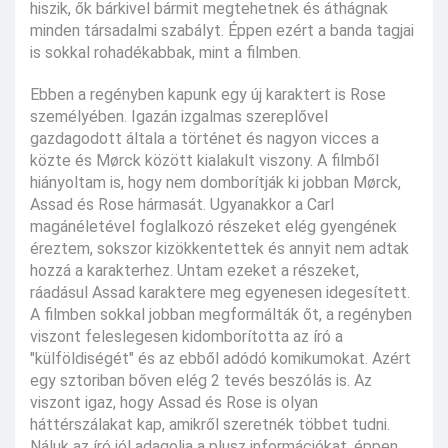
hiszik, ők bárkivel bármit megtehetnek és áthágnak
minden társadalmi szabályt. Éppen ezért a banda tagjai
is sokkal rohadékabbak, mint a filmben.
Ebben a regényben kapunk egy új karaktert is Rose
személyében. Igazán izgalmas szereplővel
gazdagodott általa a történet és nagyon vicces a
közte és Mørck között kialakult viszony. A filmből
hiányoltam is, hogy nem domborítják ki jobban Mørck,
Assad és Rose hármasát. Ugyanakkor a Carl
magánéletével foglalkozó részeket elég gyengének
éreztem, sokszor kizökkentettek és annyit nem adtak
hozzá a karakterhez. Untam ezeket a részeket,
ráadásul Assad karaktere meg egyenesen idegesített.
A filmben sokkal jobban megformálták őt, a regényben
viszont feleslegesen kidomborította az író a
"külföldiségét" és az ebből adódó komikumokat. Azért
egy sztoriban bőven elég 2 tevés beszólás is. Az
viszont igaz, hogy Assad és Rose is olyan
háttérszálakat kap, amikről szeretnék többet tudni.
Náluk az író jól adagolja a plusz információkat, éppen