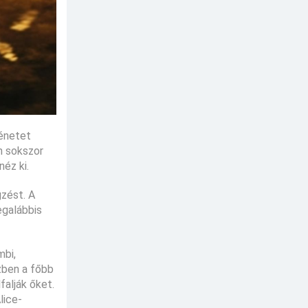
ténetet
n sokszor
néz ki.
gzést. A
egalábbis
mbi,
szben a főbb
falják őket.
lice-