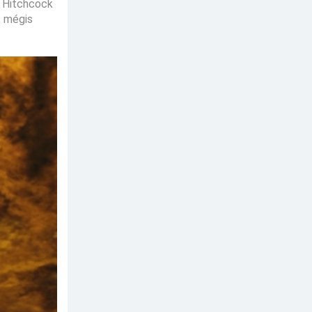
t Hitchcock
, mégis