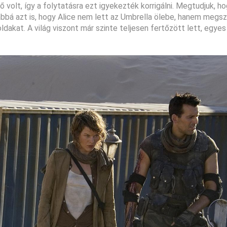
ő volt, így a folytatásra ezt igyekezték korrigálni. Megtudjuk, 
vábbá azt is, hogy Alice nem lett az Umbrella ölebe, hanem megs
ldakat. A világ viszont már szinte teljesen fertőzött lett, egye