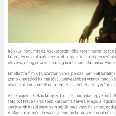
Irónikus, hogy míg az Apokalipszis több téren hasonlított a
látunk, és sokkal szórakoztatóbb. Igen. A film képes szórak
elővéve, és egyáltalán nem lóg ki a filmből. Bár, mikor Alice
Emellett a film kifejezetten véres, persze nem kell hatalma
zombik maszkjai itt már jóval igényesebben vannak megalkot
olyanokat írni, amiktől nem temeti az ember a tenyerébe az 
Az akciójelenetek is kifejezetten jók, bár, mikor egy körül
felöltöztetve (!), az több kérdést is felvet. Mégis a legjo
karakterek közül senki sem sérült meg vagy halt meg, addig i
A Madarakat másoló varjús jelenet is határozottan jól néz ki