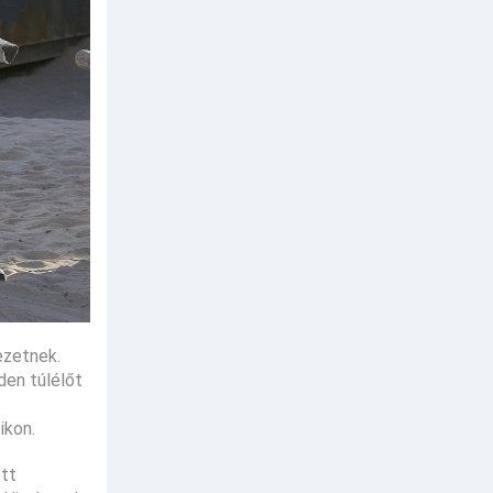
ezetnek.
den túlélőt
ikon.
ott