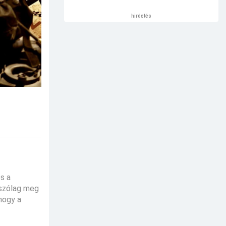
hirdetés
s a
tszólag meg
hogy a