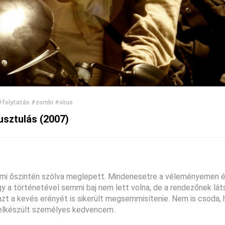
#folytatás
#zombi
#vírus
pusztulás (2007)
, ami őszintén szólva meglepett. Mindenesetre a véleményemen é
 a történetével semmi baj nem lett volna, de a rendezőnek lá
zt a kevés erényét is sikerült megsemmisítenie. Nem is csoda, 
l elkészült személyes kedvencem.