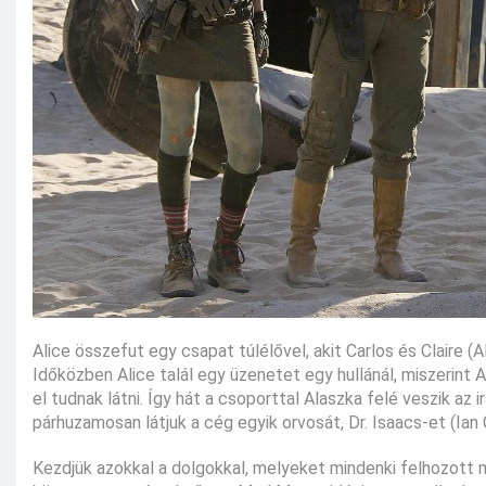
Alice összefut egy csapat túlélővel, akit Carlos és Claire 
Időközben Alice talál egy üzenetet egy hullánál, miszerint A
el tudnak látni. Így hát a csoporttal Alaszka felé veszik az 
párhuzamosan látjuk a cég egyik orvosát, Dr. Isaacs-et (Ian 
Kezdjük azokkal a dolgokkal, melyeket mindenki felhozott 