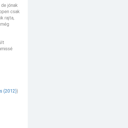
 de jónak
éppen csak
k rajta,
t még
ült
mmissé
s (2012)
)