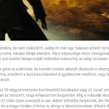
 játékra, de nem működött, addig itt már egy teljesen eltérő tör
oztatni, minden hibája ellenére. Alice képessége nincs túlságosa
-t szó szerint lekapcsolják műholdon keresztül, az elég viccesen 
s gore-ra számítani, de korrekt módon sikerült ábrázolni a véren
va, emellett a laza beszólásokat is igyekeztek mellőzni, vagy l
arcát.
belül 10 négyzetméteres konténerből kiszabadul vagy öt tucat zo
bban az tetszett, hogy kifejezetten kegyetlen. Míg a második ré
tt több olyan szereplő is van, akiket előtérbe helyeztek, ám fel
, és a maga módján ötletes is, ahogy a laboratóriumban látható A