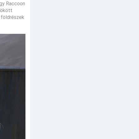
hogy Raccoon
zökött
s földrészek