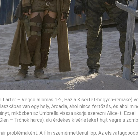
(Ali Larter – Végső állomás 1-2, Ház a Kísértet-hegyen-remake) v
laszkában van egy hely, Arcadia, ahol nincs fertőzés, és ahol min
irányt, miközben az Umbrella vissza akarja szerezni Alice-t. Ezzel
Glen – Trónok harca), aki érdekes kísérleteket hajt végre a zomb
már problémaként. A film szemérmetlenül lop. Az elsivatagosod