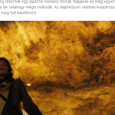
ég rátettek egy lapáttal Romero Holtak Napjával, és még egye
ni, de valahogy mégis működik. Az alaphelyzet valóban koppintás
r meg tud barátkozni.