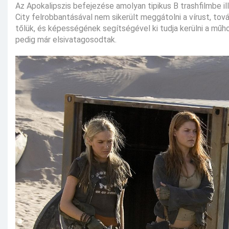
Az Apokalipszis befejezése amolyan tipikus B trashfilmbe ill
City felrobbantásával nem sikerült meggátolni a vírust, to
tőlük, és képességének segítségével ki tudja kerülni a műho
pedig már elsivatagosodtak.