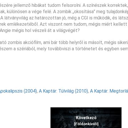
szére jellemző hibákat tudom felsorolni. A színészek korrektek,
ak, különösen a vége felé. A zombik „okosítása” meg tulajdonk
 látványvilág az határozottan jó, még a CGI is működik, és látszi
erek emlékezetéből. Azt viszont nem tudom, mégis miért kellet
e, Angie mégis hol vészeli át a világvégét?
ó zombis akciófilm, ami bár több helyről is másolt, mégis siker
szem a szériából, mely továbbviszi a történetet és egyben se
Apokalipszis (2004)
,
A Kaptár: Túlvilág (2010)
,
A Kaptár: Megtorlá
Következő
[Földönkívüli]