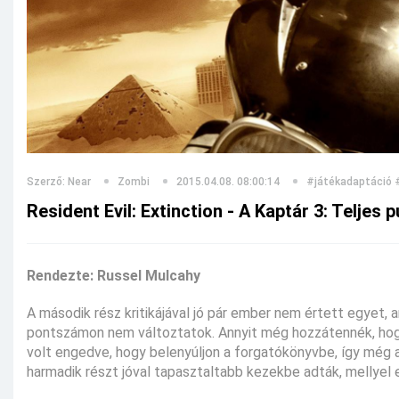
Szerző: Near
Zombi
2015.04.08. 08:00:14
#játékadaptáció
Resident Evil: Extinction - A Kaptár 3: Teljes 
Rendezte: Russel Mulcahy
A második rész kritikájával jó pár ember nem értett egyet
pontszámon nem változtatok. Annyit még hozzátennék, hogy
volt engedve, hogy belenyúljon a forgatókönyvbe, így még a
harmadik részt jóval tapasztaltabb kezekbe adták, mellye