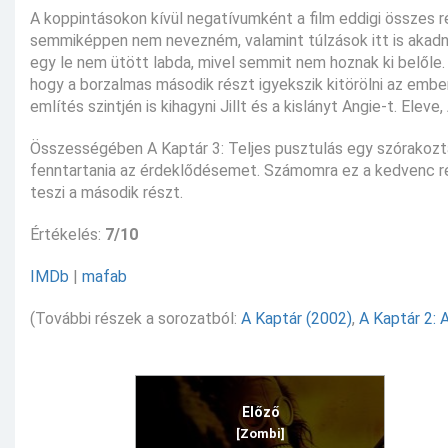
A koppintásokon kívül negatívumként a film eddigi összes ré
semmiképpen nem nevezném, valamint túlzások itt is akadn
egy le nem ütött labda, mivel semmit nem hoznak ki belőle. A
hogy a borzalmas második részt igyekszik kitörölni az emb
említés szintjén is kihagyni Jillt és a kislányt Angie-t. Elev
Összességében A Kaptár 3: Teljes pusztulás egy szórakoztat
fenntartania az érdeklődésemet. Számomra ez a kedvenc ré
teszi a második részt.
Értékelés:
7/10
IMDb
|
mafab
(További részek a sorozatból:
A Kaptár (2002)
,
A Kaptár 2: 
Előző
[Zombi]