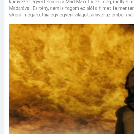
környezet egyértelműen a Mad Maxet idézi meg, mellyel m
Madarával. Ez tény, nem is fogom ez alól a filmet felmente
sikerül megalkotnia egy egyéni világot, amivel az ember má