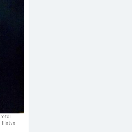
rétől
 Illetve