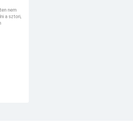
eten nem
i a sztori,
n