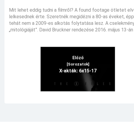
Mit lehet eddig tudni a filmről? A found footage ötletet e
lelkesednek érte. Szeretnék megidézni a 80-as éveket, éppe
tehát nem a 2009-es alkotás folytatása lesz. A cselekmény 
„mitológiáját”. David Bruckner rendezése 2016. május 13-án
Előző
[Sorozatok]
X-akták: 6x15-17