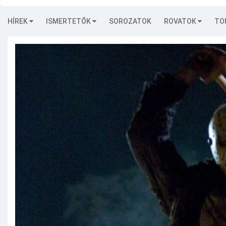
HÍREK
ISMERTETŐK
SOROZATOK
ROVATOK
TO