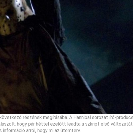
övetkező részének megírásába. A Hannibal sorozat író-produce
szolt, hogy pár héttel ezelőtt leadta a szkript első változatát.
s információ arról, hogy mi az ütemterv.