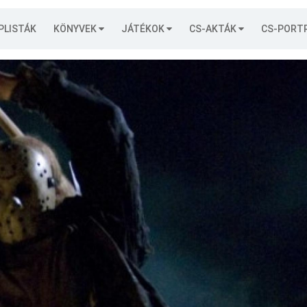
PLISTÁK
KÖNYVEK
JÁTÉKOK
CS-AKTÁK
CS-PORT