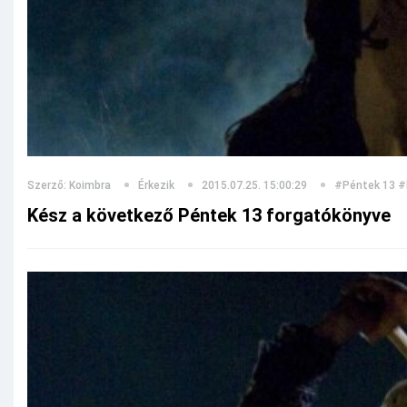
Szerző: Koimbra
Érkezik
2015.07.25. 15:00:29
#Péntek 13
#
Kész a következő Péntek 13 forgatókönyve