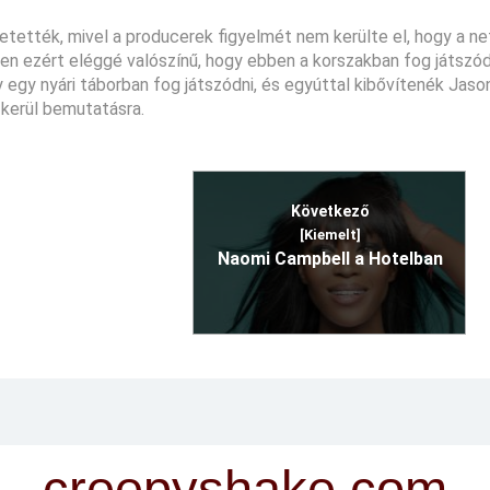
lvetették, mivel a producerek figyelmét nem kerülte el, hogy a n
n ezért eléggé valószínű, hogy ebben a korszakban fog játszódn
egy nyári táborban fog játszódni, és egyúttal kibővítenék Jaso
 kerül bemutatásra.
Következő
[Kiemelt]
Naomi Campbell a Hotelban
creepyshake.com