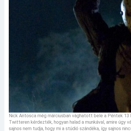
Nick Antosca még márciusban vághatott bele a Péntek 13 k
Twitteren kérdezték, hogyan halad a munkával, amire úgy vála
sajnos nem tudja, hogy mi a stúdió szándéka, így sajnos ninc