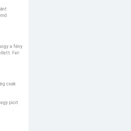
tánt
semő
hogy a fény
lett. Fel-
még csak
egy picit