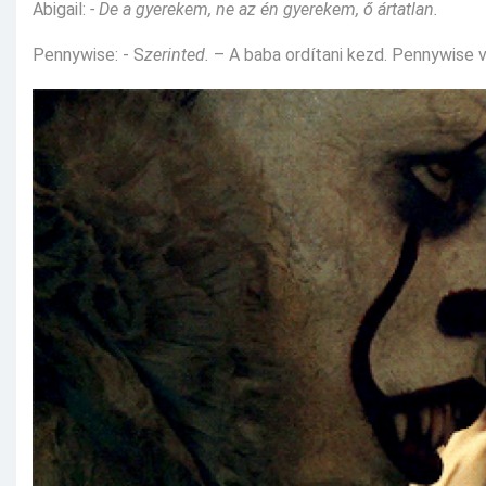
Abigail:
- De a gyerekem, ne az én gyerekem, ő ártatlan.
Pennywise: - S
zerinted.
– A baba ordítani kezd. Pennywise v