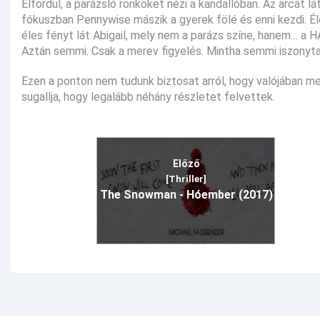
Elfordul, a parázsló rönköket nézi a kandallóban. Az arcát l
fókuszban Pennywise mászik a gyerek fölé és enni kezdi. É
éles fényt lát Abigail, mely nem a parázs színe, hanem… a H
Aztán semmi. Csak a merev figyelés. Mintha semmi iszonyta
Ezen a ponton nem tudunk biztosat arról, hogy valójában me
sugallja, hogy legalább néhány részletet felvettek.
Előző
[Thriller]
The Snowman - Hóember (2017)