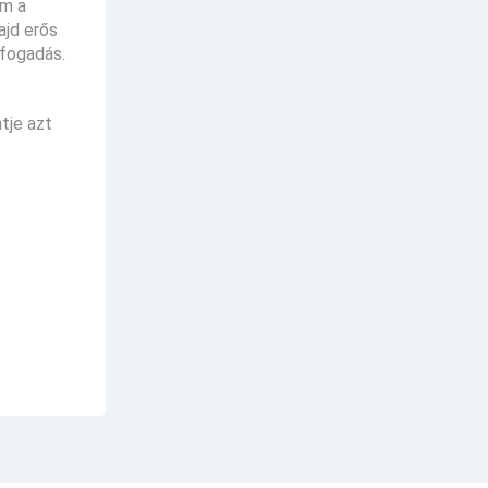
em a
ajd erős
lfogadás.
tje azt