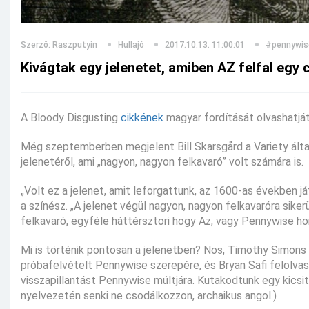
Szerző: Raszputyin
Hullajó
2017.10.13. 11:00:01
#pennywis
Kivágtak egy jelenetet, amiben AZ felfal egy
A Bloody Disgusting
cikkének
magyar fordítását olvashatjá
Még szeptemberben megjelent Bill Skarsgård a Variety álta
jelenetéről, ami „nagyon, nagyon felkavaró” volt számára is.
„Volt ez a jelenet, amit leforgattunk, az 1600-as években 
a színész. „A jelenet végül nagyon, nagyon felkavaróra sik
felkavaró, egyféle háttérsztori hogy Az, vagy Pennywise hon
Mi is történik pontosan a jelenetben? Nos, Timothy Simons 
próbafelvételt Pennywise szerepére, és Bryan Safi felolva
visszapillantást Pennywise múltjára. Kutakodtunk egy kicsi
nyelvezetén senki ne csodálkozzon, archaikus angol.)