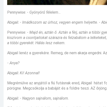
Pennywise: -
Gyönyörű félelem…
Abigail: -
Imádkozom az úrhoz, vegyen engem helyette.
- Abi
Pennywise: -
Majd én, aztán ő. Aztán a férj, aztán a többi gy
kiszívom a csontjaitokat szárazra és felzabálom a lelketeket
a többi gyerekét. Hálás lesz nekem.
Abigail lenéz a gyerekére. Remeg, de nem akarja engedni. Az aj
-
Anya?
Abigail:
Ki! Azonnal!
Megrémülve az anyjától a fiú futásnak ered, Abigail hátat 
pörögne. Megcsókolja a babáját és a földre teszi. AZ őrjöng
Abigail: -
Nagyon sajnálom, sajnálom.