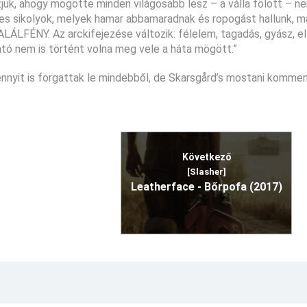
átjuk, ahogy mögötte minden világosabb lesz – a válla fölött – n
les sikolyok, melyek hamar abbamaradnak és ropogást hallunk, m
ALÁLFÉNY. Az arckifejezése változik: félelem, tagadás, gyász, e
tó nem is történt volna meg vele a háta mögött.”
nnyit is forgattak le mindebből, de Skarsgård’s mostani kommen
Következő
[Slasher]
Leatherface - Bőrpofa (2017)