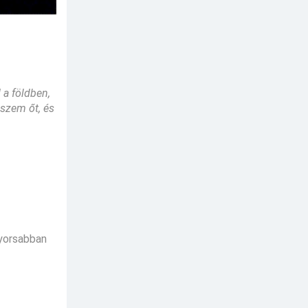
 a földben,
iszem őt, és
gyorsabban