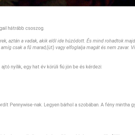
gail hátrább csoszog.
erek, aztán a vadak, akik elől ide húzódott. És mind rohadtok majd
, amíg csak a fű marad,
(üt)
vagy elfoglalja magát és nem zavar. V
tó nyílik, egy hat év körüli fiú jön be és kérdezi:
fordít Pennywise-nak. Legyen bárhol a szobában. A fény mintha 
.