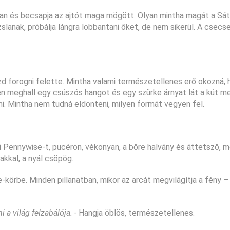
erohan és becsapja az ajtót maga mögött. Olyan mintha magát a Sá
zslanak, próbálja lángra lobbantani őket, de nem sikerül. A csec
ezd forogni felette. Mintha valami természetellenes erő okozná, 
len meghall egy csúszós hangot és egy szürke árnyat lát a kút mel
ami. Mintha nem tudná eldönteni, milyen formát vegyen fel.
di Pennywise-t, pucéron, vékonyan, a bőre halvány és áttetsző, 
akkal, a nyál csöpög.
rbe. Minden pillanatban, mikor az arcát megvilágítja a fény – 
 a világ felzabálója. -
Hangja öblös, természetellenes.