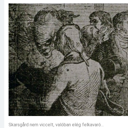
Skarsgård nem viccelt, valóban elég felkavaró…