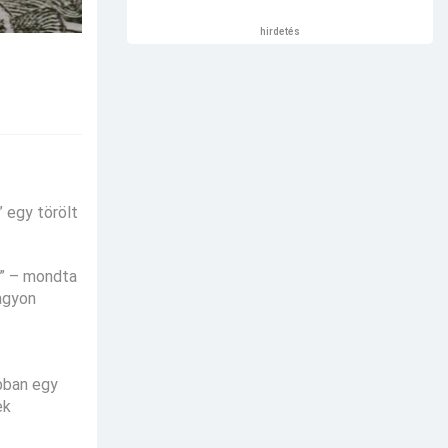
hirdetés
” egy törölt
,” – mondta
Nagyon
t
bban egy
ek