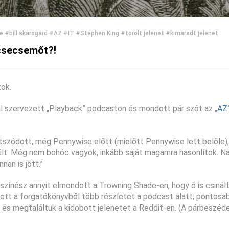
e
#bill skarsgard
#AZ
#IT
#Stephen King
#törölt jelenet
#kimaradt jelenet
 csecsemőt?!
tok.
l szervezett „Playback” podcaston és mondott pár szót az „
AZ
játszódott, még Pennywise előtt (mielőtt Pennywise lett belőle)
erült. Még nem bohóc vagyok, inkább saját magamra hasonlítok. 
nan is jött.”
színész annyit elmondott a Trowning Shade-en, hogy ő is csinál
sott a forgatókönyvből több részletet a podcast alatt; pontosa
t és megtaláltuk a kidobott jelenetet a Reddit-en. (A párbeszéd