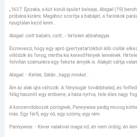
„1637: Éjszaka, a kút körüli épület belseje, Abigail (19) b
próbáná kizárni. Magához szorítja a babáját, a farönkök pará
nyugtalan kezd lenni…
Abigail:
csitt babám, csitt…
- hirtelen abbahagyja.
Észreveszi, hogy egy apró gyertyatartókból álló csillár elk
villódzik és forog, mintha kis keresőfények lennének. Hirte
felvillan számunkra egy fekete árnyék is. Alakját váltja val
Abigail: -
Kérlek, Sátán…hagyj minket…
Ám az alak újra változik. A fénysugár továbbhalad, és felfe
félig hasonlít egy emberre, a hasa nyitva, tele éles nagy fog
A konzervdobozok pörögnek, Pennywise pedig mozog körbe-kö
más. Egy férfi, egy nő, egy szörny, egy rém.
Pennywise: -
Kever valakivel maga nő, én nem ördög, én lenni