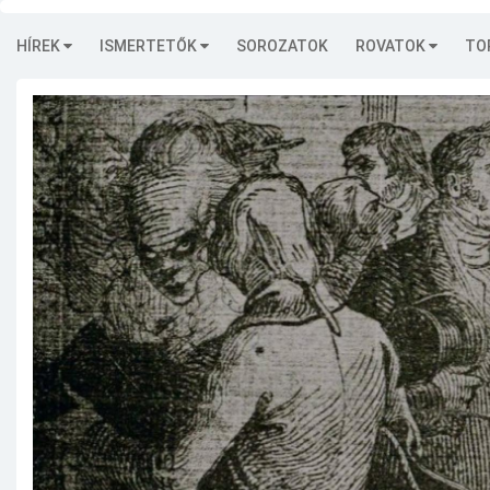
HÍREK
ISMERTETŐK
SOROZATOK
ROVATOK
TO