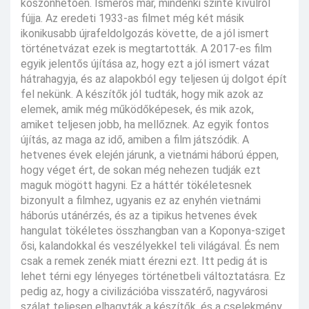
köszönhetően. Ismerős már, mindenki szinte kívülről
fújja. Az eredeti 1933-as filmet még két másik
ikonikusabb újrafeldolgozás követte, de a jól ismert
történetvázat ezek is megtartották. A 2017-es film
egyik jelentős újítása az, hogy ezt a jól ismert vázat
hátrahagyja, és az alapokból egy teljesen új dolgot épít
fel nekünk. A készítők jól tudták, hogy mik azok az
elemek, amik még működőképesek, és mik azok,
amiket teljesen jobb, ha mellőznek. Az egyik fontos
újítás, az maga az idő, amiben a film játszódik. A
hetvenes évek elején járunk, a vietnámi háború éppen,
hogy véget ért, de sokan még nehezen tudják ezt
maguk mögött hagyni. Ez a háttér tökéletesnek
bizonyult a filmhez, ugyanis ez az enyhén vietnámi
háborús utánérzés, és az a tipikus hetvenes évek
hangulat tökéletes összhangban van a Koponya-sziget
ősi, kalandokkal és veszélyekkel teli világával. És nem
csak a remek zenék miatt érezni ezt. Itt pedig át is
lehet térni egy lényeges történetbeli változtatásra. Ez
pedig az, hogy a civilizációba visszatérő, nagyvárosi
szálat teljesen elhagyták a készítők, és a cselekmény