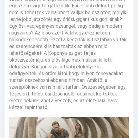
egésze a szigeten játszódik. Ennél jobb dolgot pedig
nem is tehettek volna, mert valljuk be őszintén; melyik
lenne jobb játszótér egy óriási, gigantikus gorillának?
Egy ősi, vadregényes dzsungel, vagy pedig a modern
nagyváros? Az első azért valahogy érezhetően
működőképesebb. Ezzel a készítők is tisztában voltak,
és szerencsére ki is használták az ebben rejlő
lehetőségeket. A Koponya-sziget teljes
ökoszisztémája, és élővilága maximálisan ki lett
dolgozva. Kongon kívül a többi élőlényre is
odafigyeltek, és öröm látni, hogy milyen fenevadakat
tudtak összehozni ebben a filmben. Amiktől a
szereplőknek van is miért tartani. Összességében egy
teljesen hiteles, ősi dzsungelbirodalmat keltettek
életre nekünk, ahol a veszély, és az élet-halál harc
kézzel tapintható.