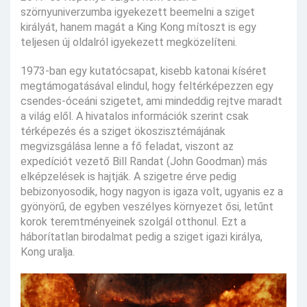
szörnyuniverzumba igyekezett beemelni a sziget
királyát, hanem magát a King Kong mítoszt is egy
teljesen új oldalról igyekezett megközelíteni.
1973-ban egy kutatócsapat, kisebb katonai kíséret
megtámogatásával elindul, hogy feltérképezzen egy
csendes-óceáni szigetet, ami mindeddig rejtve maradt
a világ elől. A hivatalos információk szerint csak
térképezés és a sziget ökoszisztémájának
megvizsgálása lenne a fő feladat, viszont az
expedíciót vezető Bill Randat (John Goodman) más
elképzelések is hajtják. A szigetre érve pedig
bebizonyosodik, hogy nagyon is igaza volt, ugyanis ez a
gyönyörű, de egyben veszélyes környezet ősi, letűnt
korok teremtményeinek szolgál otthonul. Ezt a
háborítatlan birodalmat pedig a sziget igazi királya,
Kong uralja.