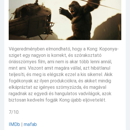
Végeredményben elmondható, hogy a Kong: Koponya-
sziget egy nagyon is korrekt, és szórakoztató
óriásszörnyes film, ami nem is akar több lenni annál,
mint ami. Viszont amit magára vállal, azt hibátlanul
teljesíti, és meg is elégszik ezzel a kis sikerrel. Akik
fogékonyak az ilyen produkciókra, és akiket mindig
elkápráztat az igényes szörnyzúzda, és magával
ragadnak az egyedi és hangulatos vadvilágok, azok
biztosan kedvelni fogják Kong újabb eljövetelét.
7/10.
IMDb
|
mafab