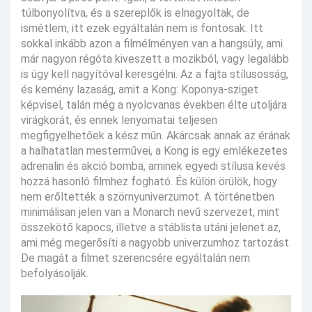
túlbonyolítva, és a szereplők is elnagyoltak, de
ismétlem, itt ezek egyáltalán nem is fontosak. Itt
sokkal inkább azon a filmélményen van a hangsúly, ami
már nagyon régóta kiveszett a mozikból, vagy legalább
is úgy kell nagyítóval keresgélni. Az a fajta stílusosság,
és kemény lazaság, amit a Kong: Koponya-sziget
képvisel, talán még a nyolcvanas években élte utoljára
virágkorát, és ennek lenyomatai teljesen
megfigyelhetőek a kész műn. Akárcsak annak az érának
a halhatatlan mesterművei, a Kong is egy emlékezetes
adrenalin és akció bomba, aminek egyedi stílusa kevés
hozzá hasonló filmhez fogható. És külön örülök, hogy
nem erőltették a szörnyuniverzumot. A történetben
minimálisan jelen van a Monarch nevű szervezet, mint
összekötő kapocs, illetve a stáblista utáni jelenet az,
ami még megerősíti a nagyobb univerzumhoz tartozást.
De magát a filmet szerencsére egyáltalán nem
befolyásolják.