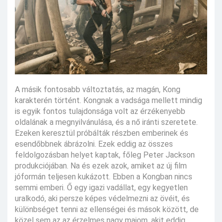
A másik fontosabb változtatás, az magán, Kong
karakterén történt. Kongnak a vadsága mellett mindig
is egyik fontos tulajdonsága volt az érzékenyebb
oldalának a megnyilvánulása, és a nő iránti szeretete.
Ezeken keresztül próbálták részben emberinek és
esendőbbnek ábrázolni. Ezek eddig az összes
feldolgozásban helyet kaptak, főleg Peter Jackson
produkciójában. Na és ezek azok, amiket az új film
jóformán teljesen kukázott. Ebben a Kongban nincs
semmi emberi. Ő egy igazi vadállat, egy kegyetlen
uralkodó, aki persze képes védelmezni az övéit, és
különbséget tenni az ellenségei és mások között, de
közel sem az az érzelmes nagy majom, akit eddig