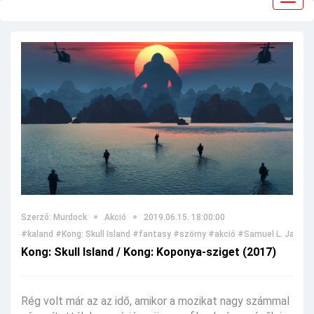
navig
Szerző: Murdock
Akció
2019.06.15. 18:00:00
#kaland
#Kong: Skull Island
#fantasy
#szörny
#akció
#Samuel L. Jackso
Kong: Skull Island / Kong: Koponya-sziget (2017)
Rég volt már az az idő, amikor a mozikat nagy számmal