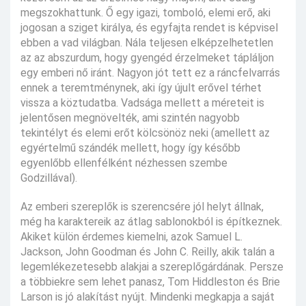
megszokhattunk. Ő egy igazi, tomboló, elemi erő, aki
jogosan a sziget királya, és egyfajta rendet is képvisel
ebben a vad világban. Nála teljesen elképzelhetetlen
az az abszurdum, hogy gyengéd érzelmeket tápláljon
egy emberi nő iránt. Nagyon jót tett ez a ráncfelvarrás
ennek a teremtménynek, aki így újult erővel térhet
vissza a köztudatba. Vadsága mellett a méreteit is
jelentősen megnövelték, ami szintén nagyobb
tekintélyt és elemi erőt kölcsönöz neki (amellett az
egyértelmű szándék mellett, hogy így később
egyenlőbb ellenfélként nézhessen szembe
Godzillával).
Az emberi szereplők is szerencsére jól helyt állnak,
még ha karaktereik az átlag sablonokból is építkeznek.
Akiket külön érdemes kiemelni, azok Samuel L.
Jackson, John Goodman és John C. Reilly, akik talán a
legemlékezetesebb alakjai a szereplőgárdának. Persze
a többiekre sem lehet panasz, Tom Hiddleston és Brie
Larson is jó alakítást nyújt. Mindenki megkapja a saját