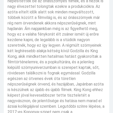
népesítették be az óriásszörnyes filmek, és a nézők is
nagy élvezettel tolongtak ezekre a produkciókra. Az
azóta eltelt idők alatt sok minden megváltozott,
többek között a filmvilág is, és az óriásszörnyek már
rég nem örvendenek akkora népszerűségnek, mint
hajdanán. Ám napjainkban még is az figyelhető meg,
hogy ez a valaha fénykorát élt zsáner ismét új erőre
kezdene kapni, de legalább is a stúdiók nagyon
szeretnék, hogy ez így legyen. A régmúlt szörnyeinek
két leghíresebb alakja kétség kívül Godzilla és King
Kong, akik mindketten hatalmas hatást gyakoroltak a
filmtörténelemre, és a popkultúrára, és a jelenleg
kiépülő szörnyuniverzumban is szerepet kaptak, sőt,
rövidesen találkozni is fognak egymással. Godzilla
egészen az ötvenes évek óta töretlen
népszerűségnek örvend, és hazájában, Japánban azóta
is készülnek az újabb és újabb filmek. King Kong ehhez
képest jóval kevesebbszer tette tiszteletét a
nagyvásznon, de jelentősége és hatása nem marad el
ázsiai kollégájával szemben. Legutóbbi színre lépése, a
2017-es Koponya-sziget nem csak a