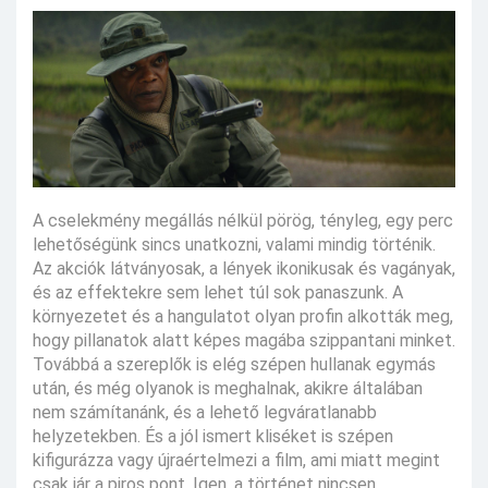
A cselekmény megállás nélkül pörög, tényleg, egy perc
lehetőségünk sincs unatkozni, valami mindig történik.
Az akciók látványosak, a lények ikonikusak és vagányak,
és az effektekre sem lehet túl sok panaszunk. A
környezetet és a hangulatot olyan profin alkották meg,
hogy pillanatok alatt képes magába szippantani minket.
Továbbá a szereplők is elég szépen hullanak egymás
után, és még olyanok is meghalnak, akikre általában
nem számítanánk, és a lehető legváratlanabb
helyzetekben. És a jól ismert kliséket is szépen
kifigurázza vagy újraértelmezi a film, ami miatt megint
csak jár a piros pont. Igen, a történet nincsen