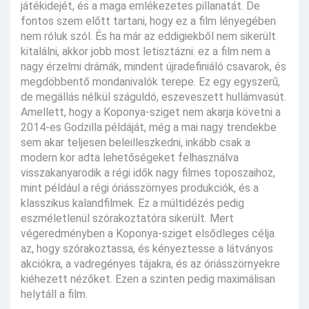
játékidejét, és a maga emlékezetes pillanatát. De
fontos szem előtt tartani, hogy ez a film lényegében
nem róluk szól. És ha már az eddigiekből nem sikerült
kitalálni, akkor jobb most letisztázni: ez a film nem a
nagy érzelmi drámák, mindent újradefiniáló csavarok, és
megdöbbentő mondanivalók terepe. Ez egy egyszerű,
de megállás nélkül száguldó, eszeveszett hullámvasút.
Amellett, hogy a Koponya-sziget nem akarja követni a
2014-es Godzilla példáját, még a mai nagy trendekbe
sem akar teljesen beleilleszkedni, inkább csak a
modern kor adta lehetőségeket felhasználva
visszakanyarodik a régi idők nagy filmes toposzaihoz,
mint például a régi óriásszörnyes produkciók, és a
klasszikus kalandfilmek. Ez a múltidézés pedig
eszméletlenül szórakoztatóra sikerült. Mert
végeredményben a Koponya-sziget elsődleges célja
az, hogy szórakoztassa, és kényeztesse a látványos
akciókra, a vadregényes tájakra, és az óriásszörnyekre
kiéhezett nézőket. Ezen a szinten pedig maximálisan
helytáll a film.