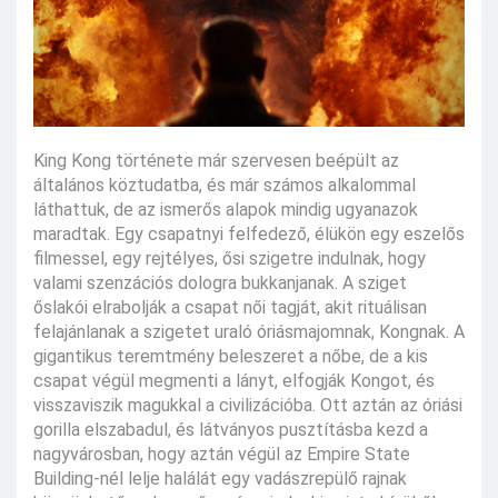
King Kong története már szervesen beépült az
általános köztudatba, és már számos alkalommal
láthattuk, de az ismerős alapok mindig ugyanazok
maradtak. Egy csapatnyi felfedező, élükön egy eszelős
filmessel, egy rejtélyes, ősi szigetre indulnak, hogy
valami szenzációs dologra bukkanjanak. A sziget
őslakói elrabolják a csapat női tagját, akit rituálisan
felajánlanak a szigetet uraló óriásmajomnak, Kongnak. A
gigantikus teremtmény beleszeret a nőbe, de a kis
csapat végül megmenti a lányt, elfogják Kongot, és
visszaviszik magukkal a civilizációba. Ott aztán az óriási
gorilla elszabadul, és látványos pusztításba kezd a
nagyvárosban, hogy aztán végül az Empire State
Building-nél lelje halálát egy vadászrepülő rajnak