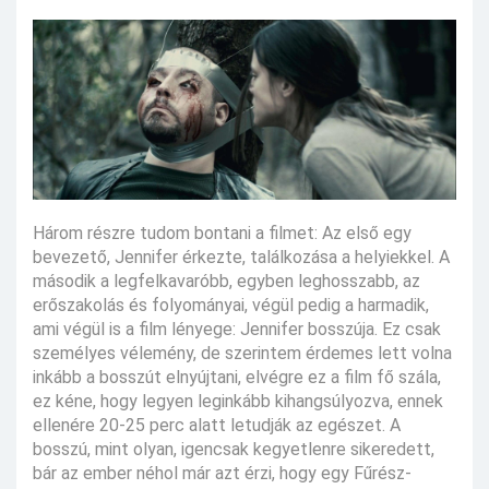
Három részre tudom bontani a filmet: Az első egy
bevezető, Jennifer érkezte, találkozása a helyiekkel. A
második a legfelkavaróbb, egyben leghosszabb, az
erőszakolás és folyományai, végül pedig a harmadik,
ami végül is a film lényege: Jennifer bosszúja. Ez csak
személyes vélemény, de szerintem érdemes lett volna
inkább a bosszút elnyújtani, elvégre ez a film fő szála,
ez kéne, hogy legyen leginkább kihangsúlyozva, ennek
ellenére 20-25 perc alatt letudják az egészet. A
bosszú, mint olyan, igencsak kegyetlenre sikeredett,
bár az ember néhol már azt érzi, hogy egy Fűrész-