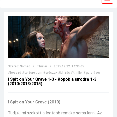
navig
Szerző: Nomad
Thriller
2015.12.22. 14:30:05
#bosszú
#torture porn
#erőszak
#kínzás
#thriller
#gore
#vér
I Spit on Your Grave 1-3 - Köpök a sírodra 1-3
(2010/2013/2015)
I Spit on Your Grave (2010)
Tudjuk, mi szokott a legtöbb remake sorsa lenni. Az