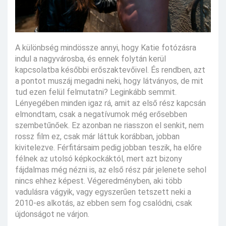
A különbség mindössze annyi, hogy Katie fotózásra
indul a nagyvárosba, és ennek folytán kerül
kapcsolatba későbbi erőszaktevőivel. És rendben, azt
a pontot muszáj megadni neki, hogy látványos, de mit
tud ezen felül felmutatni? Leginkább semmit.
Lényegében minden igaz rá, amit az első rész kapcsán
elmondtam, csak a negatívumok még erősebben
szembetűnőek. Ez azonban ne riasszon el senkit, nem
rossz film ez, csak már láttuk korábban, jobban
kivitelezve. Férfitársaim pedig jobban teszik, ha előre
félnek az utolsó képkockáktól, mert azt bizony
fájdalmas még nézni is, az első rész pár jelenete sehol
nincs ehhez képest. Végeredményben, aki több
vadulásra vágyik, vagy egyszerűen tetszett neki a
2010-es alkotás, az ebben sem fog csalódni, csak
újdonságot ne várjon.