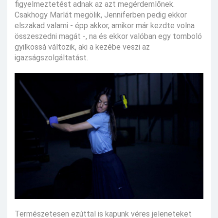
figyelmeztetést adnak az azt megérdemlőnek.
Csakhogy Marlát megölik, Jenniferben pedig ekkor
elszakad valami - épp akkor, amikor már kezdte volna
összeszedni magát -, na és ekkor valóban egy tomboló
gyilkossá változik, aki a kezébe veszi az
igazságszolgáltatást.
Természetesen ezúttal is kapunk véres jeleneteket