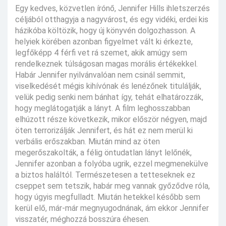
Egy kedves, közvetlen írónő, Jennifer Hills ihletszerzés
céljából otthagyja a nagyvárost, és egy vidéki, erdei kis
házikóba költözik, hogy új könyvén dolgozhasson. A
helyiek körében azonban figyelmet vált ki érkezte,
legfőképp 4 férfi vet rá szemet, akik amúgy sem
rendelkeznek túlságosan magas morális értékekkel.
Habár Jennifer nyilvánvalóan nem csinál semmit,
viselkedését mégis kihívónak és lenézőnek titulálják,
velük pedig senki nem bánhat így, tehát elhatározzák,
hogy meglátogatják a lányt. A film leghosszabban
elhúzott része következik, mikor először négyen, majd
öten terrorizálják Jennifert, és hát ez nem merül ki
verbális erőszakban. Miután mind az öten
megerőszakolták, a félig öntudatlan lányt lelőnék,
Jennifer azonban a folyóba ugrik, ezzel megmenekülve
a biztos haláltól. Természetesen a tetteseknek ez
cseppet sem tetszik, habár meg vannak győződve róla,
hogy úgyis megfulladt. Miután hetekkel később sem
kerül elő, már-már megnyugodnának, ám ekkor Jennifer
visszatér, méghozzá bosszúra éhesen.