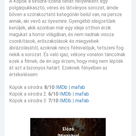
A Köpök a sírodra-széria tehát helyenként egy
polgárpukkasztó, véres és látványos sorozat, ámde
bőven a szórakoztató kategórián belül van, na persze
annak, aki vevő az ilyesmire. Gyengébb idegzetűek
kerüljék, akik azonban már egy ideje otthon érzik
magukat a horror világában, és nem riadnak vissza
csonkítások, erőszakolások és miegyebek
ábrázolásától, azoknak nincs félnivalójuk, tetszeni fog
nekik a sorozat. És való igaz, vékony vonalon táncolnak
ezek a filmek, de én úgy érzem, hogy még nem lépték
át azt a bizonyos határt. Ezeknek fényében az
értékeléseim:
Köpök a sírodra:
8/10
IMDb
|
mafab
Köpök a sírodra 2:
6/10
IMDb
|
mafab
Köpök a sírodra 3:
7/10
IMDb
|
mafab
Előző
[Misztikus]