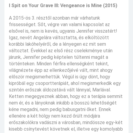
I Spit on Your Grave III: Vengeance is Mine (2015)
A 2015-ös 3. résztől azonban már várhatunk
frissességet. Sőt, végre van valami kapcsolat az
elsővel is, nem is kevés, ugyanis Jennifer visszatért!
Igaz, nevét Angelára változtatta, és elköltözött
korábbi lakóhelyéről, de a lényegen ez mit sem
változtat. Évekkel az első rész cselekménye után
járunk, Jennifer pedig képtelen túltenni magát a
történteken. Minden férfira ellenségként tekint,
világnézete épp az ellenkezőjévé vált, mint ahogy
először megismerhettük. Végül is úgy dönt, hogy
kipróbál egy csoportterápiát, ahol megismerkedik egy
szintén erőszak áldozatává vált lánnyal, Marlával.
Ketten megegyeznek abban, hogy ez a terápia semmit
nem ér, és a lányoknak inkább a bosszú lehetőségét
kéne megadni, nem pedig babusgatni őket. Ennek
ellenére a két hölgy nem kezd őrült módjára
erőszakolókra vadászni a városban, mindössze egy-két
kisebb csínytevést követnek el, illetve egy komolyabb