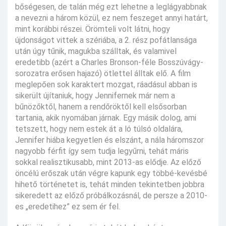
bőségesen, de talán még ezt lehetne a leglágyabbnak
a nevezni a három közül, ez nem feszeget annyi határt,
mint korábbi részei. Örömteli volt látni, hogy
újdonságot vittek a szériába, a 2. rész pofátlansága
után úgy tűnik, magukba szálltak, és valamivel
eredetibb (azért a Charles Bronson-féle Bosszúvágy-
sorozatra erősen hajazó) ötlettel álltak elő. A film
meglepően sok karaktert mozgat, ráadásul abban is
sikerült újítaniuk, hogy Jennifernek már nem a
bűnözőktől, hanem a rendőröktől kell elsősorban
tartania, akik nyomában járnak. Egy másik dolog, ami
tetszett, hogy nem estek át a ló túlsó oldalára,
Jennifer hiába kegyetlen és elszánt, a nála háromszor
nagyobb férfit így sem tudja legyűrni, tehát máris
sokkal realisztikusabb, mint 2013-as elődje. Az előző
öncélú erőszak után végre kapunk egy többé-kevésbé
hihető történetet is, tehát minden tekintetben jobbra
sikeredett az előző próbálkozásnál, de persze a 2010-
es „eredetihez” ez sem ér fel.