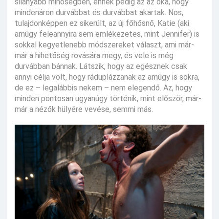
silányabb minőségben, ennek pedig az az oka, hogy
mindenáron durvábbat és durvábbat akartak. Nos,
tulajdonképpen ez sikerült, az új főhősnő, Katie (aki
amúgy feleannyira sem emlékezetes, mint Jennifer) is
sokkal kegyetlenebb módszereket választ, ami már-
már a hihetőség rovására megy, és vele is még
durvábban bánnak. Látszik, hogy az egésznek csak
annyi célja volt, hogy ráduplázzanak az amúgy is sokra,
de ez – legalábbis nekem – nem elegendő. Az, hogy
minden pontosan ugyanúgy történik, mint először, már-
már a nézők hülyére vevése, semmi más.