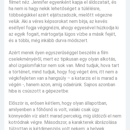
filmet néz. Jennifer egyenként kapja el áldozatait, és
ha nem is hagy nekik lehetőséget a túlélésre,
többségükkel azért eljátszadozik, mielőtt végezne
velük. Aki a véres képsorokat nem bírja, az kevés
eséllyel fogja végignézni, ahogy egyesével húzkodja ki
az egyik fogait, mártogatja lúgos vízbe a másik fejét,
és a többi, még inkább durva módszert.
Azért merek ilyen egyszerűséggel beszélni a film
cselekményéről, mert ez tipikusan egy olyan alkotás,
ahol izgalomfaktor nem sok van. Mind tudjuk, hova tart
a történet, mind tudjuk, hogy fog véget érni, itt nem a
végkifejleten van a hangsúly – a katarzis el is marad a
végén -, hanem azon, amíg odaérünk. Sajnos azonban
hiba is csúszott a gépezetbe.
Először is, erősen kétlem, hogy olyan állapotban,
amilyenben a főhősnő is volt, valaki csak úgy
könnyedén víz alatt marad percekig, míg üldözői el nem
kotródnak végre. Másodszor, a karakterek ábrázolása
túlzottan is kétdimenziós volt nekem: a helyiek