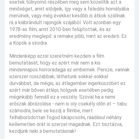
esetek túlnyomó részében meg sem közelítik azt a
minőséget, amit elődjeik, így vagy a feledés homályába
merülnek, vagy még évekkel később is átkok szállnak
rá a kiábrándult rajongók szájából. Volt azonban egy
1978-as film, amit 2010-ben felújítottak, és az
eredmény meglepő: a remake jobb, mint az eredeti. Ez
a Köpök a sírodra.
Mindenképp azzal szeretném kezdeni a film
bemutatását, hogy ez azért már nem a kis
mindennapos horroradagja az embernek. Persze, vannak
ezerszer rosszabbak, láthatunk sokkal-sokkal
durvábbat, de mégis, az átlagember ingerküszöbét ez
azért már bőven átlépi, hölgyek esetében pedig
méginkább fennáll ez a veszély. Szóval ha a nemi
erőszak ábrázolása - nem is oly csekély időn át – tabu
számodra, bele se kezdj a filmbe, mert
felháborodottan fogod kikapcsolni, ráadásul néhány
kellemetlen órát is szerzel magadnak. Ezt tisztázva,
kezdjünk neki a bemutatásnak!