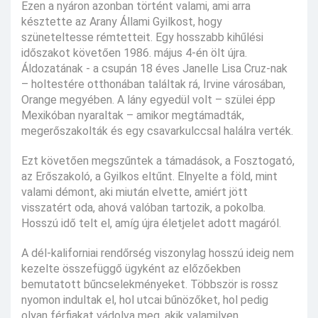
Ezen a nyáron azonban történt valami, ami arra
késztette az Arany Állami Gyilkost, hogy
szüneteltesse rémtetteit. Egy hosszabb kihűlési
időszakot követően 1986. május 4-én ölt újra.
Áldozatának - a csupán 18 éves Janelle Lisa Cruz-nak
– holtestére otthonában találtak rá, Irvine városában,
Orange megyében. A lány egyedül volt – szülei épp
Mexikóban nyaraltak – amikor megtámadták,
megerőszakolták és egy csavarkulccsal halálra verték.
Ezt követően megszűntek a támadások, a Fosztogató,
az Erőszakoló, a Gyilkos eltűnt. Elnyelte a föld, mint
valami démont, aki miután elvette, amiért jött
visszatért oda, ahová valóban tartozik, a pokolba.
Hosszú idő telt el, amíg újra életjelet adott magáról.
A dél-kaliforniai rendőrség viszonylag hosszú ideig nem
kezelte összefüggő ügyként az előzőekben
bemutatott bűncselekményeket. Többször is rossz
nyomon indultak el, hol utcai bűnözőket, hol pedig
olyan férfiakat vádolva meg, akik valamilyen