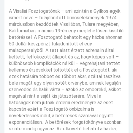
A Visaliai Fosztogatónak – ami szintén a Gyilkos egyik
ismert neve – tulajdonított bűncselekmények 1974
márciusában kezdődtek Visaliában, Tulare megyében,
Kaliforniában, március 19-én egy meglehetősen kisstílű
betöréssel. A Fosztogató behatolt egy házba ahonnan
50 dollár készpénzt tulajdonított el egy
malacperselyből. A tett alatt érzett adrenalin által
keltett, felfokozott állapot és az, hogy képes volt –
különösebb komplikációk nélkül – végrehajtani tettét
kellemes érzésekkel töltötték el a Fosztogatót, aki
ezek hatására többet és többet akar, ezáltal taszítva
bele magát egy olyan sötét örvénybe, aminek legalján
szenvedés és halál várta – azoké az embereké, akiket
magával ránt a saját kis játszóterére. Mivel a
hatóságok nem jutnak érdemi eredményre az eset
kapcsán ezért a Fosztogató önbizalma is
növekedésnek indul, a betörések számával együtt
exponenciálisan. A betörések forgatókönyve azonban
szinte mindig ugyanaz. Az elkövető behatol a házba,