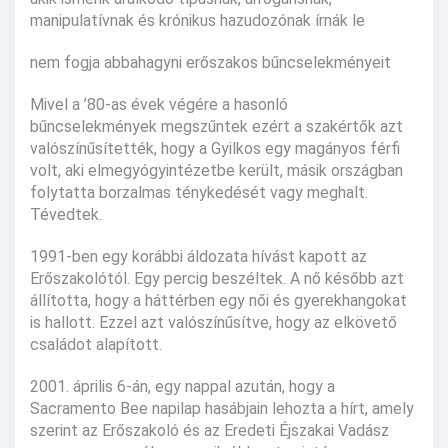
manipulatívnak és krónikus hazudozónak írnák le
nem fogja abbahagyni erőszakos bűncselekményeit
Mivel a ’80-as évek végére a hasonló
bűncselekmények megszűntek ezért a szakértők azt
valószínűsítették, hogy a Gyilkos egy magányos férfi
volt, aki elmegyógyintézetbe került, másik országban
folytatta borzalmas ténykedését vagy meghalt.
Tévedtek.
1991-ben egy korábbi áldozata hívást kapott az
Erőszakolótól. Egy percig beszéltek. A nő később azt
állította, hogy a háttérben egy női és gyerekhangokat
is hallott. Ezzel azt valószínűsítve, hogy az elkövető
családot alapított.
2001. április 6-án, egy nappal azután, hogy a
Sacramento Bee napilap hasábjain lehozta a hírt, amely
szerint az Erőszakoló és az Eredeti Éjszakai Vadász