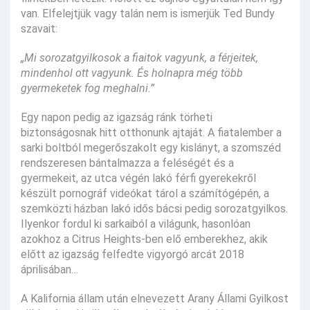
van. Elfelejtjük vagy talán nem is ismerjük Ted Bundy
szavait:
„Mi sorozatgyilkosok a fiaitok vagyunk, a férjeitek,
mindenhol ott vagyunk. És holnapra még több
gyermeketek fog meghalni.”
Egy napon pedig az igazság ránk törheti
biztonságosnak hitt otthonunk ajtaját. A fiatalember a
sarki boltból megerőszakolt egy kislányt, a szomszéd
rendszeresen bántalmazza a feléségét és a
gyermekeit, az utca végén lakó férfi gyerekekről
készült pornográf videókat tárol a számítógépén, a
szemközti házban lakó idős bácsi pedig sorozatgyilkos.
Ilyenkor fordul ki sarkaiból a világunk, hasonlóan
azokhoz a Citrus Heights-ben elő emberekhez, akik
előtt az igazság felfedte vigyorgó arcát 2018
áprilisában…
A Kalifornia állam után elnevezett Arany Állami Gyilkost