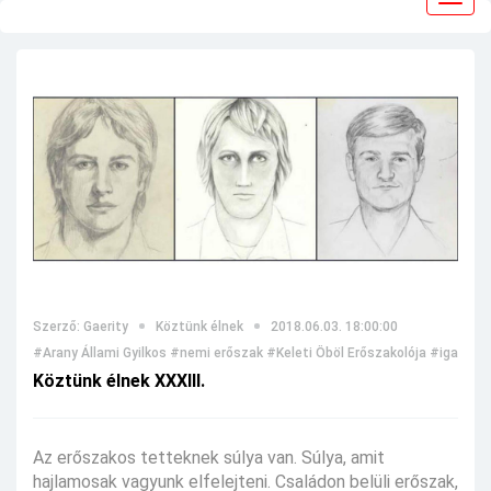
navig
Szerző: Gaerity
Köztünk élnek
2018.06.03. 18:00:00
#Arany Állami Gyilkos
#nemi erőszak
#Keleti Öböl Erőszakolója
#igaz tör
Köztünk élnek XXXIII.
Az erőszakos tetteknek súlya van. Súlya, amit
hajlamosak vagyunk elfelejteni. Családon belüli erőszak,