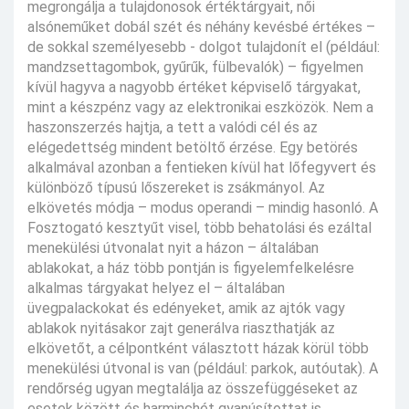
megrongálja a tulajdonosok értéktárgyait, női
alsóneműket dobál szét és néhány kevésbé értékes –
de sokkal személyesebb - dolgot tulajdonít el (például:
mandzsettagombok, gyűrűk, fülbevalók) – figyelmen
kívül hagyva a nagyobb értéket képviselő tárgyakat,
mint a készpénz vagy az elektronikai eszközök. Nem a
haszonszerzés hajtja, a tett a valódi cél és az
elégedettség mindent betöltő érzése. Egy betörés
alkalmával azonban a fentieken kívül hat lőfegyvert és
különböző típusú lőszereket is zsákmányol. Az
elkövetés módja – modus operandi – mindig hasonló. A
Fosztogató kesztyűt visel, több behatolási és ezáltal
menekülési útvonalat nyit a házon – általában
ablakokat, a ház több pontján is figyelemfelkelésre
alkalmas tárgyakat helyez el – általában
üvegpalackokat és edényeket, amik az ajtók vagy
ablakok nyitásakor zajt generálva riaszthatják az
elkövetőt, a célpontként választott házak körül több
menekülési útvonal is van (például: parkok, autóutak). A
rendőrség ugyan megtalálja az összefüggéseket az
esetek között és harminchét gyanúsítottat is