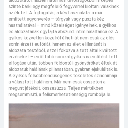
áldozatától, hiszen hatalmas távolságokból is képes
szinte bárki egy megfelelő fegyverrel kioltani valakinek
az életét. A fojtogatás, a kés használata, a már
említett agyonverés – tárgyak vagy puszta kéz
használatával – mind közelséget igényelnek, a gyilkos
és áldozatának egyfajta abszurd, intim haláltánca ez. A
gyilkos közvetlen közelről élheti át nem csak az ölés
során érzett eufóriát, hanem az élet elillanását is
áldozata testéből, ezzel fokozva a tett által kiváltott
érzéseket – erről több sorozatgyilkos is említést tett
elfogása után, többen földöntúli gyönyöröket éltek át
áldozatuk halálának pillanatában, gyakran ejakuláltak is.
A Gyilkos felsőbbrendűségének tökéletes szinonímája
a választott halálnem. Már nem csak összetöri a
megunt játékait, összezúzza. Teljes mértékben
megsemmisíti, a felismerhetetlenségig rombolja le.