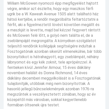
William McGowen nyomozó épp megfigyelést hajtott
végre, amikor azt észlelte, hogy egy maszkos férfi
ugrik be a W. Kaweah Avenue 1505 alatt található ház
hátsó kertjébe, a rendőr megpróbálta feltartóztatni a
férfit, aki a figyelmeztető lövést követően megállt és
a maszkját is levette, majd bal kézzel fegyvert rántott
és McGowen felé lőtt, a golyó nem találta el, de a
zseblámpáját megrongálta. A környéken szolgálatot
teljesítő rendőrök kollégájuk segítségére indultak a
Fosztogatónak azonban sikerült elmenekülnie, bár több
bizonyítékot is hátrahagyott, egy zseblámpát, néhány
lábnyomot és egy kék zoknit, tele aprópénzzel. A
fentieken kívül Jennifer Armour, 15 éves diáklány
novemberi halálát és Donna Richmond, 14 éves
diáklány decemberi meggyilkolását is a Fosztogatónak
tulajdonítják, utóbbiak még nem bizonyítottak. A
hasonló jellegű bűncselekmények azonban 1976-ra
megszűntek a veszélyeztetett zónában, hogy az év
közepétől más városban, sokkal kegyetlenebb
formában öltsenek újra testet.