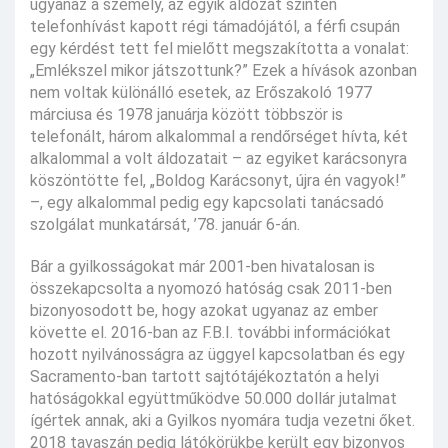
ugyanaz a személy, az egyik áldozat szintén
telefonhívást kapott régi támadójától, a férfi csupán
egy kérdést tett fel mielőtt megszakította a vonalat:
„Emlékszel mikor játszottunk?” Ezek a hívások azonban
nem voltak különálló esetek, az Erőszakoló 1977
márciusa és 1978 januárja között többször is
telefonált, három alkalommal a rendőrséget hívta, két
alkalommal a volt áldozatait – az egyiket karácsonyra
köszöntötte fel, „Boldog Karácsonyt, újra én vagyok!”
–, egy alkalommal pedig egy kapcsolati tanácsadó
szolgálat munkatársát, ’78. január 6-án.
Bár a gyilkosságokat már 2001-ben hivatalosan is
összekapcsolta a nyomozó hatóság csak 2011-ben
bizonyosodott be, hogy azokat ugyanaz az ember
követte el. 2016-ban az F.B.I. további információkat
hozott nyilvánosságra az üggyel kapcsolatban és egy
Sacramento-ban tartott sajtótájékoztatón a helyi
hatóságokkal együttműködve 50.000 dollár jutalmat
ígértek annak, aki a Gyilkos nyomára tudja vezetni őket.
2018 tavaszán pedig látókörükbe került egy bizonyos