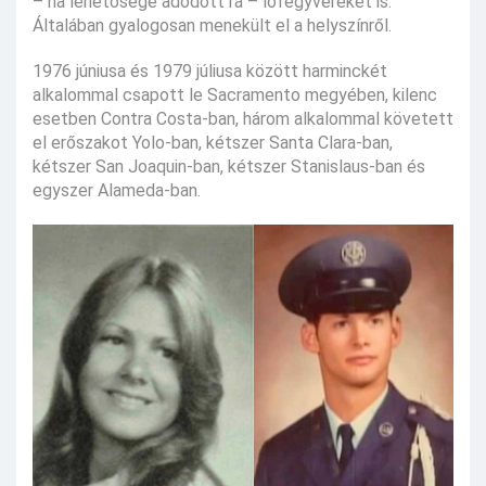
– ha lehetősége adódott rá – lőfegyvereket is.
Általában gyalogosan menekült el a helyszínről.
1976 júniusa és 1979 júliusa között harminckét
alkalommal csapott le Sacramento megyében, kilenc
esetben Contra Costa-ban, három alkalommal követett
el erőszakot Yolo-ban, kétszer Santa Clara-ban,
kétszer San Joaquin-ban, kétszer Stanislaus-ban és
egyszer Alameda-ban.