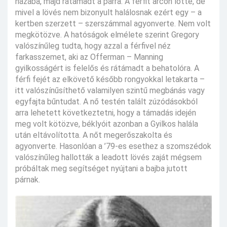
házába, majd rátámadt a párra. A férfit arcon lőtte, de
mivel a lövés nem bizonyult halálosnak ezért egy – a
kertben szerzett – szerszámmal agyonverte. Nem volt
megkötözve. A hatóságok elmélete szerint Gregory
valószínűleg tudta, hogy azzal a férfivel néz
farkasszemet, aki az Offerman – Manning
gyilkosságért is felelős és rátámadt a behatolóra. A
férfi fejét az elkövető később rongyokkal letakarta –
itt valószínűsíthető valamilyen szintű megbánás vagy
egyfajta bűntudat. A nő testén talált zúzódásokból
arra lehetett következtetni, hogy a támadás idején
meg volt kötözve, béklyóit azonban a Gyilkos halála
után eltávolította. A nőt megerőszakolta és
agyonverte. Hasonlóan a ’79-es esethez a szomszédok
valószínűleg hallották a leadott lövés zaját mégsem
próbáltak meg segítséget nyújtani a bajba jutott
párnak.