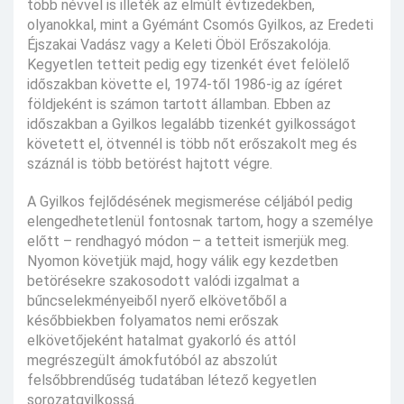
több névvel is illeték az elmúlt évtizedekben,
olyanokkal, mint a Gyémánt Csomós Gyilkos, az Eredeti
Éjszakai Vadász vagy a Keleti Öböl Erőszakolója.
Kegyetlen tetteit pedig egy tizenkét évet felölelő
időszakban követte el, 1974-től 1986-ig az ígéret
földjeként is számon tartott államban. Ebben az
időszakban a Gyilkos legalább tizenkét gyilkosságot
követett el, ötvennél is több nőt erőszakolt meg és
száznál is több betörést hajtott végre.
A Gyilkos fejlődésének megismerése céljából pedig
elengedhetetlenül fontosnak tartom, hogy a személye
előtt – rendhagyó módon – a tetteit ismerjük meg.
Nyomon követjük majd, hogy válik egy kezdetben
betörésekre szakosodott valódi izgalmat a
bűncselekményeiből nyerő elkövetőből a
későbbiekben folyamatos nemi erőszak
elkövetőjeként hatalmat gyakorló és attól
megrészegült ámokfutóból az abszolút
felsőbbrendűség tudatában létező kegyetlen
sorozatgyilkossá.