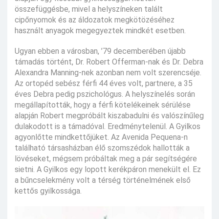
összefüggésbe, mivel a helyszíneken talált
cipőnyomok és az áldozatok megkötözéséhez
használt anyagok megegyeztek mindkét esetben.
Ugyan ebben a városban, ’79 decemberében újabb
támadás történt, Dr. Robert Offerman-nak és Dr. Debra
Alexandra Manning-nek azonban nem volt szerencséje.
Az ortopéd sebész férfi 44 éves volt, partnere, a 35
éves Debra pedig pszichológus. A helyszínelés során
megállapították, hogy a férfi kötelékeinek sérülése
alapján Robert megpróbált kiszabadulni és valószínűleg
dulakodott is a támadóval. Eredménytelenül. A Gyilkos
agyonlőtte mindkettőjüket. Az Avenida Pequena-n
található társasházban élő szomszédok hallották a
lövéseket, mégsem próbáltak meg a pár segítségére
sietni. A Gyilkos egy lopott kerékpáron menekült el. Ez
a bűncselekmény volt a térség történelmének első
kettős gyilkossága.