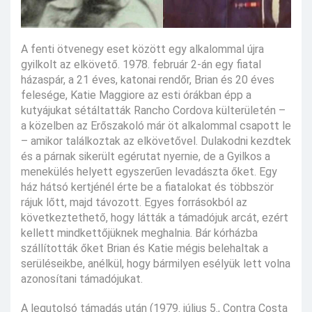
A fenti ötvenegy eset között egy alkalommal újra
gyilkolt az elkövető. 1978. február 2-án egy fiatal
házaspár, a 21 éves, katonai rendőr, Brian és 20 éves
felesége, Katie Maggiore az esti órákban épp a
kutyájukat sétáltatták Rancho Cordova külterületén –
a közelben az Erőszakoló már öt alkalommal csapott le
– amikor találkoztak az elkövetővel. Dulakodni kezdtek
és a párnak sikerült egérutat nyernie, de a Gyilkos a
menekülés helyett egyszerűen levadászta őket. Egy
ház hátsó kertjénél érte be a fiatalokat és többször
rájuk lőtt, majd távozott. Egyes forrásokból az
következtethető, hogy látták a támadójuk arcát, ezért
kellett mindkettőjüknek meghalnia. Bár kórházba
szállították őket Brian és Katie mégis belehaltak a
serüléseikbe, anélkül, hogy bármilyen esélyük lett volna
azonosítani támadójukat.
A legutolsó támadás után (1979. július 5., Contra Costa