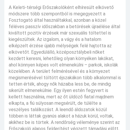
A Keleti-térségi Erőszakolóként elhíresült elkövető
módszere több szempontból is megegyezett a
Fosztogató által használtakkal, azonban a közel
féléves passzív időszakban a betörések újraélése által
kiváltott pozitív érzések már szexuális töltettel is
kiegészültek. Az izgalom, a vágy és a hatalom
elképzelt érzése újabb mélységek felé hajtotta az
elkövetőt. Egyedülálló, középosztálybeli nőket
kezdett keresni, lehetőleg olyan környéken lakókat,
ahol könnyen képes volt elmenekülni – parkok, iskolák
közelében. A terület felmérésével és a környezet
megismerésével töltött éjszakákon több alkalommal is
tetten érték, ahogy nők házaiba less be, de mindig
sikerült elmenekülnie. Egy ilyen estén fegyvert is
kellett használnia, mert az őt üldöző fiatal majdnem
elkapta, a fiú súlyosan megsérült, de túlélte a
veszélyes találkozást. A leendő áldozatok közül
többen is láttak gyanús alakot a házuk körül, voltak,
akikhez be is törtek. A rendőrség véleménye szerint az
Erőszakoló alapos felderítést végzett támadási előtt,