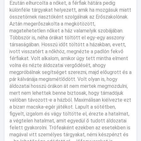
Ezután elhurcolta a nőket, a férfiak hátára pedig
különféle tárgyakat helyezett, amik ha mozgásuk miatt
összetörnek riasztóként szolgálnak az Erőszakolónak.
Aztán megerőszakolta a megkötözött,
magatehetetlen nőket a ház valamelyik szobájában.
Többször is, néha órákat töltött el egy-egy asszony
társaságában. Hosszú időt töltött a házakban, evett,
ivott visszatért a nőkhöz, megnézte a padlón fekvő
férfiakat. Volt alkalom, amikor úgy tett mintha elment
volna és nézte áldozatai vergődését, ahogy
megpróbálnak segítséget szerezni, majd előugrott és a
pár kálváriája megismétlődött. Volt olyan is, hogy
áldozatai hosszú órákon át nem mertek megmozdulni,
mert nem lehettek benne biztosak, hogy támadójuk
valóban távozott-e a házból. Maximálisan kiélvezte ezt
a bizarr macska-egér játékot. Lapult a sötétben,
figyelt, izgalom és vágy töltötte el, érezte a hatalmat,
a végtelen hatalmat, amit egyedül ő tudott áldozatai
felett gyakorolni. Trófeaként ezekben az esetekben is
magával vitt személyes tárgyakat, némi készpénzt és