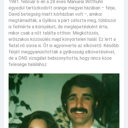
1981. február 6-án a 28 éves Manuela Witthuhn
egyedül tartózkodott orange megyei házában – férje,
David betegség miatt kórházban volt –, amikor
megtámadták, a Gyilkos a párt célozta meg, többször
is felmérte a környéket, de meglepetésként érte,
mikor csak a nőt találta otthon. Megkötözés,
erőszakos közösülés majd könyörtelen halál. Ez lett a
fiatal nő sorsa is. Őt is agyonverte az elkövető. Később
férjét meggyanúsították a gyilkosság elkövetésével,
de a DNS vizsgálat bebizonyította, hogy nincs köze
felesége halálához.