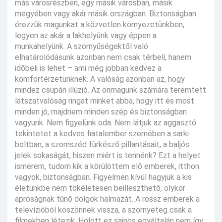
más városrészben, egy másik városban, másik
megyében vagy akár másik országban. Biztonságban
érezzük magunkat a közvetlen környezetünkben,
legyen az akár a lakhelyünk vagy éppen a
munkahelyünk. A szörnyűségektől való
elhatárolódásunk azonban nem csak térbeli, hanem
időbeli is lehet – ami még jobban kedvez a
komfortérzetünknek. A valóság azonban az, hogy
mindez csupán illúzió. Az önmagunk számára teremtett
látszatvalóság ringat minket abba, hogy itt és most
minden jó, majdnem minden szép és biztonságban
vagyunk. Nem figyelünk oda. Nem látjuk az aggasztó
tekintetet a kedves fiatalember szemében a sarki
boltban, a szomszéd fürkésző pillantásait, a baljós
jelek sokaságát, hiszen miért is tennénk? Ezt a helyet
ismerem, tudom kik a körülöttem elő emberek, itthon
vagyok, biztonságban. Figyelmen kívül hagyjuk a kis
életünkbe nem tökéletesen beilleszthető, olykor
apróságnak tűnő dolgok halmazát. A rossz emberek a
televízióból köszönnek vissza, a szörnyeteg csak a
filmekben létezik. Holott ez sajnos egyáltalán nem így