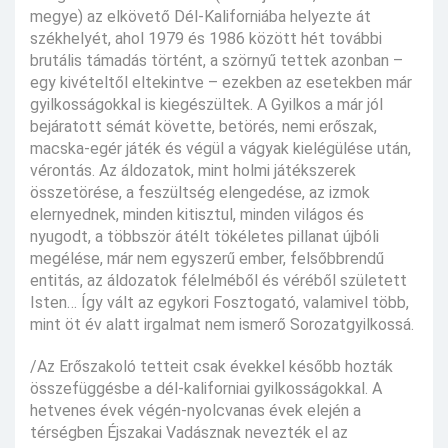
megye) az elkövető Dél-Kaliforniába helyezte át
székhelyét, ahol 1979 és 1986 között hét további
brutális támadás történt, a szörnyű tettek azonban –
egy kivételtől eltekintve – ezekben az esetekben már
gyilkosságokkal is kiegészültek. A Gyilkos a már jól
bejáratott sémát követte, betörés, nemi erőszak,
macska-egér játék és végül a vágyak kielégülése után,
vérontás. Az áldozatok, mint holmi játékszerek
összetörése, a feszültség elengedése, az izmok
elernyednek, minden kitisztul, minden világos és
nyugodt, a többször átélt tökéletes pillanat újbóli
megélése, már nem egyszerű ember, felsőbbrendű
entitás, az áldozatok félelméből és véréből született
Isten… Így vált az egykori Fosztogató, valamivel több,
mint öt év alatt irgalmat nem ismerő Sorozatgyilkossá.
/Az Erőszakoló tetteit csak évekkel később hozták
összefüggésbe a dél-kaliforniai gyilkosságokkal. A
hetvenes évek végén-nyolcvanas évek elején a
térségben Éjszakai Vadásznak nevezték el az