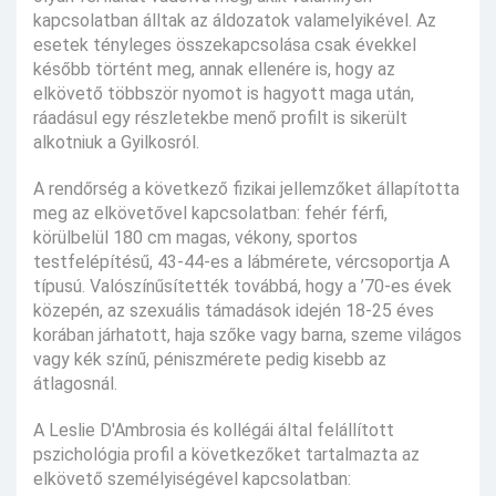
kapcsolatban álltak az áldozatok valamelyikével. Az
esetek tényleges összekapcsolása csak évekkel
később történt meg, annak ellenére is, hogy az
elkövető többször nyomot is hagyott maga után,
ráadásul egy részletekbe menő profilt is sikerült
alkotniuk a Gyilkosról.
A rendőrség a következő fizikai jellemzőket állapította
meg az elkövetővel kapcsolatban: fehér férfi,
körülbelül 180 cm magas, vékony, sportos
testfelépítésű, 43-44-es a lábmérete, vércsoportja A
típusú. Valószínűsítették továbbá, hogy a ’70-es évek
közepén, az szexuális támadások idején 18-25 éves
korában járhatott, haja szőke vagy barna, szeme világos
vagy kék színű, péniszmérete pedig kisebb az
átlagosnál.
A Leslie D'Ambrosia és kollégái által felállított
pszichológia profil a következőket tartalmazta az
elkövető személyiségével kapcsolatban: