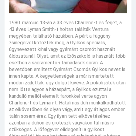
1980. március 13-án a 33 éves Charlene-t és férjét, a
43 éves Lyman Smith-t holtan találták Ventura
megyében található házukban. A párt a függöny
zsinegeivel kötözték meg, a Gyilkos speciális,
úgynevezett kínai vagy gyémánt csomót használt
áldozatainál. Olyat, amit az Erőszakoló is használt több
esetben a sacramento-i támadások során. A
bevetőben említett Gyémánt Csomós Gyilkos nevet is
innen kapta. A kegyetlenségek a már ismertetett
módon zajlottak, egy dolgot kivéve. A pokoli játék után
nem lőtte agyon a házaspárt, a Gyilkos ezúttal a
kandalló mellől elemelt farönkkel verte agyon
Charlene-t és Lyman-t. Hatalmas düh munkálkodhatott
az elkövetőben és olyan vágy, amit egy átlagos ember
talán sosem érez. Egy ilyen tett elkövetéséhez
azonban a dühön és groteszk vágyakon túl más is
szükséges. A lőfegyver elidegeníti a gyilkost