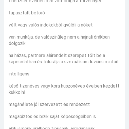
tinédzser éveiben már volt dolga a törvénnyel
tapasztalt betörő
vélt vagy valós indokokból gyűlöli a nőket
van munkája, de valószínűleg nem a hajnali órákban
dolgozik
ha házas, partnere alárendelt szerepet tölt be a
kapcsolatban és tolerálja a szexuálisan deviáns mintáit
intelligens
késő tizenéves vagy kora huszonéves éveiben kezdett
kukkolni
magánélete jól szervezett és rendezett
magabiztos és bízik saját képességeiben is
akik ismerik uralkodó típusnak, arrogánsnak,