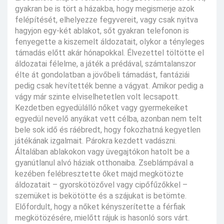
gyakran be is tört a házakba, hogy megismerje azok
felépítését, elhelyezze fegyvereit, vagy csak nyitva
hagyjon egy-két ablakot, sőt gyakran telefonon is
fenyegette a kiszemelt áldozatait, olykor a tényleges
támadás előtt akár hónapokkal. Élvezettel töltötte el
áldozatai félelme, a játék a prédával, számtalanszor
élte át gondolatban a jövőbeli támadást, fantáziái
pedig csak hevítették benne a vágyat. Amikor pedig a
vágy már szinte elviselhetetlen volt lecsapott.
Kezdetben egyedülálló nőket vagy gyermekeiket
egyedül nevelő anyákat vett célba, azonban nem telt
bele sok idő és ráébredt, hogy fokozhatná kegyetlen
játékának izgalmait. Párokra kezdett vadászni.
Általában ablakokon vagy üvegajtókon hatolt be a
gyanútlanul alvó háziak otthonaiba. Zseblámpával a
kezében felébresztette őket majd megkötözte
áldozatait – gyorskötözővel vagy cipőfűzőkkel –
szemüket is bekötötte és a szájukat is betömte.
Előfordult, hogy a nőket kényszerítette a férfiak
megkötözésére, mielőtt rájuk is hasonló sors várt.