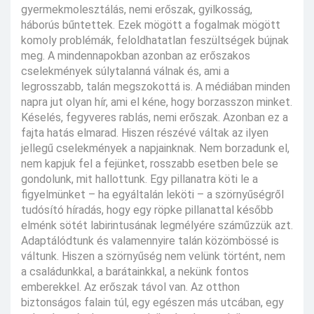
gyermekmolesztálás, nemi erőszak, gyilkosság,
háborús bűntettek. Ezek mögött a fogalmak mögött
komoly problémák, feloldhatatlan feszültségek bújnak
meg. A mindennapokban azonban az erőszakos
cselekmények súlytalanná válnak és, ami a
legrosszabb, talán megszokottá is. A médiában minden
napra jut olyan hír, ami el kéne, hogy borzasszon minket.
Késelés, fegyveres rablás, nemi erőszak. Azonban ez a
fajta hatás elmarad. Hiszen részévé váltak az ilyen
jellegű cselekmények a napjainknak. Nem borzadunk el,
nem kapjuk fel a fejünket, rosszabb esetben bele se
gondolunk, mit hallottunk. Egy pillanatra köti le a
figyelmünket – ha egyáltalán leköti – a szörnyűségről
tudósító híradás, hogy egy röpke pillanattal később
elménk sötét labirintusának legmélyére száműzzük azt.
Adaptálódtunk és valamennyire talán közömbössé is
váltunk. Hiszen a szörnyűség nem velünk történt, nem
a családunkkal, a barátainkkal, a nekünk fontos
emberekkel. Az erőszak távol van. Az otthon
biztonságos falain túl, egy egészen más utcában, egy