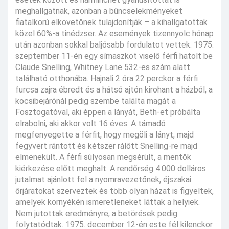
meghallgatnak, azonban a bűncselekményeket
fiatalkorú elkövetőnek tulajdonítják – a kihallgatottak
közel 60%-a tinédzser. Az események tizennyolc hónap
után azonban sokkal baljósabb fordulatot vettek. 1975.
szeptember 11-én egy símaszkot viselő férfi hatolt be
Claude Snelling, Whitney Lane 532-es szám alatt
található otthonába. Hajnali 2 óra 22 perckor a férfi
furcsa zajra ébredt és a hátsó ajtón kirohant a házból, a
kocsibejárónál pedig szembe találta magát a
Fosztogatóval, aki éppen a lányát, Beth-et próbálta
elrabolni, aki akkor volt 16 éves. A támadó
megfenyegette a férfit, hogy megöli a lányt, majd
fegyvert rántott és kétszer rálőtt Snelling-re majd
elmenekült. A férfi súlyosan megsérült, a mentők
kiérkezése előtt meghalt. A rendőrség 4.000 dolláros
jutalmat ajánlott fel a nyomravezetőnek, éjszakai
őrjáratokat szerveztek és több olyan házat is figyeltek,
amelyek környékén ismeretleneket láttak a helyiek.
Nem jutottak eredményre, a betörések pedig
folytatódtak. 1975. december 12-én este fél kilenckor