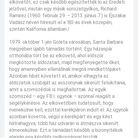
elkövetőt, ez csak később egészítették ki az Eredeti
jelzővel, miután egy másik sorozatgyilkos, Richard
Ramirez (1960. február 29. – 2013. június 7.) is Éjszakai
Vadász néven híresült el a ’80-as évek közepén,
szintén Kalifornia államban./
1979. október 1-jén Goleta városában, Santa Barbara
megyében újabb támadás történt. Egy házaspár
otthonába tört be az elkövető, ahol először
megkötözte áldozatait, majd megfenyegette őket,
hogy amennyiben ellenállnak megöli mindkettőjüket.
Azonban hibát követett el, amikor elhagyta az
áldozatok szobáját az asszonynak sikerült felsikítania,
amit a szomszédok is meghallottak. Az egyik
szomszéd – egy F.B.I. ügynök – azonnal reagált a
segélykérésre. Az elkövetőben tudatosult, hogy
menekülnie kell, ezúttal kerékpáron indult el. Az ügynök
azonban követte, végül a kerékpárt és egy kést
hátrahagyva, több ház udvarán is átmászva sikerült
elmenekülnie. Ezt a támadást később a bizonyítékok
alapján egy későbbi gyilkossággal hozták