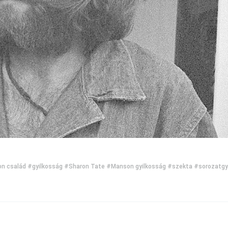
n család
#gyilkosság
#Sharon Tate
#Manson gyilkosság
#szekta
#sorozatgy