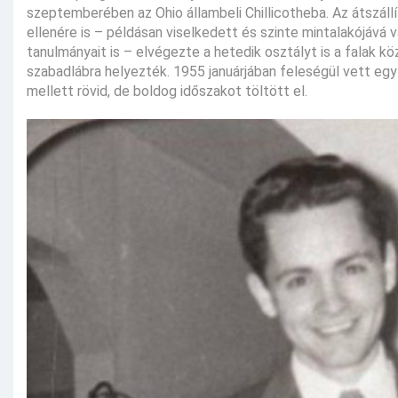
szeptemberében az Ohio állambeli Chillicotheba. Az átszál
ellenére is – példásan viselkedett és szinte mintalakójává 
tanulmányait is – elvégezte a hetedik osztályt is a falak k
szabadlábra helyezték. 1955 januárjában feleségül vett egy 
mellett rövid, de boldog időszakot töltött el.