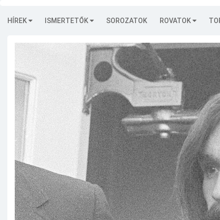
HÍREK
ISMERTETŐK
SOROZATOK
ROVATOK
TO