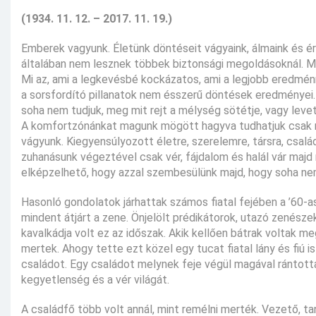
(1934. 11. 12. – 2017. 11. 19.)
Emberek vagyunk. Életünk döntéseit vágyaink, álmaink és ér
általában nem lesznek többek biztonsági megoldásoknál. 
Mi az, ami a legkevésbé kockázatos, ami a legjobb eredmén
a sorsfordító pillanatok nem ésszerű döntések eredményei. 
soha nem tudjuk, meg mit rejt a mélység sötétje, vagy leve
A komfortzónánkat magunk mögött hagyva tudhatjuk csak meg 
vágyunk. Kiegyensúlyozott életre, szerelemre, társra, család
zuhanásunk végeztével csak vér, fájdalom és halál vár majd
elképzelhető, hogy azzal szembesülünk majd, hogy soha nem
Hasonló gondolatok járhattak számos fiatal fejében a ’60-as
mindent átjárt a zene. Önjelölt prédikátorok, utazó zenésze
kavalkádja volt ez az időszak. Akik kellően bátrak voltak me
mertek. Ahogy tette ezt közel egy tucat fiatal lány és fiú is
családot. Egy családot melynek feje végül magával rántotta
kegyetlenség és a vér világát.
A családfő több volt annál, mint remélni merték. Vezető, ta