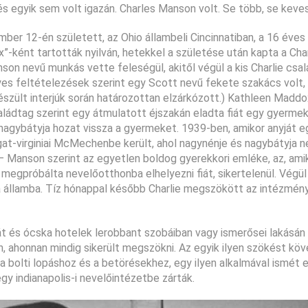
és egyik sem volt igazán. Charles Manson volt. Se több, se kev
er 12-én született, az Ohio állambeli Cincinnatiban, a 16 éves
ént tartották nyilván, hetekkel a születése után kapta a Char
son nevű munkás vette feleségül, akitől végül a kis Charlie csal
es feltételezések szerint egy Scott nevű fekete szakács volt, 
szült interjúk során határozottan elzárkózott.) Kathleen Maddox
aládtag szerint egy átmulatott éjszakán eladta fiát egy gyerme
nagybátyja hozat vissza a gyermeket. 1939-ben, amikor anyját e
ugat-virginiai McMechenbe került, ahol nagynénje és nagybátyja n
– Manson szerint az egyetlen boldog gyerekkori emléke, az, amik
megpróbálta nevelőotthonba elhelyezni fiát, sikertelenül. Végül
ana államba. Tíz hónappal később Charlie megszökött az intézmén
át és ócska hotelek lerobbant szobáiban vagy ismerősei lakásá
, ahonnan mindig sikerült megszökni. Az egyik ilyen szökést kö
 a bolti lopáshoz és a betörésekhez, egy ilyen alkalmával ismét 
gy indianapolis-i nevelőintézetbe zárták.