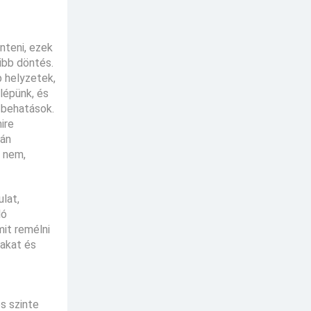
nteni, ezek
űbb döntés.
 helyzetek,
lépünk, és
 behatások.
ire
lán
a nem,
lat,
ló
mit remélni
sakat és
es szinte