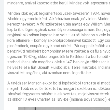
mindenre, amivel kapcsolatba kerül. Mindez volt egyszerre 
Minden idők egyik legismertebb „szektavezére” 1934. novemb
Maddox gyermekeként. A kórházban csak „névtelen Maddox”-k
keresztneveket. A fiú születése után anyját egy William Man
kapta (biológiai apjának személyazonossága ismeretlen, egy
anyjának akkoriban kapcsolata volt – ettől Manson a vele ké
kora ellenére – komoly alkoholproblémával küzdött. Egy cs
pincérnőnek, csupán egy korsó sörért. Pár nappal később a 
benzinkúti rablásért börtönbüntetésre ítélték a kisfiú a ny
egészen 1942-ig, ekkor engedték ki Kathleent a börtönből 
szabadulása után magához ölelte. ’47-ben anyja többször is 
helyezte el a fiút Gibault Fiúiskolába, Terre Hautebe, Indi
visszatért anyjához, aki azonban nem fogadta be.
A tinédzser Manson ekkor bolti lopásokból tartotta el mag
magát. Több nevelőintézetet is megjárt ezekben az időkben
társával fegyveres rablást is elkövettek, majd visszatértek
az akkor 13 éves Charliet az IBS-be (Indiana Boys School), e