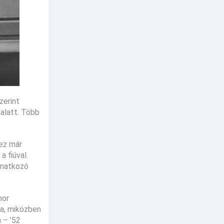
zerint
 alatt. Több
 ez már
 fiúval.
vonatkozó
nor
ta, miközben
 – ’52