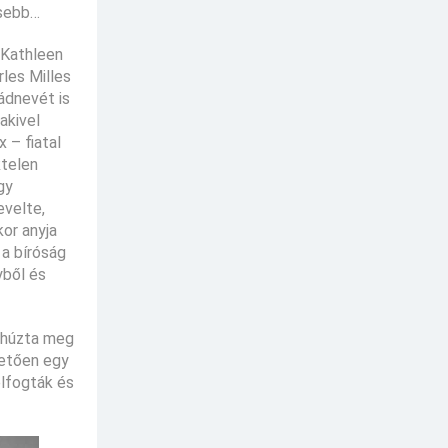
esebb…
 Kathleen
les Milles
ádnevét is
akivel
 – fiatal
ktelen
gy
evelte,
or anyja
 a bíróság
yből és
n húzta meg
vetően egy
elfogták és