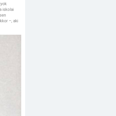
lyok
 iskolai
esen
kkor –, aki