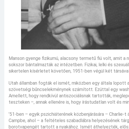
Manson gyenge fizikumú, alacsony termetű fiú volt, amit a na
sokszor bántalmazták az intézetben. Fizikai, lelki és szexu
sikertelen kísérletet követően, 1951-ben végül két társáva
Utah államban fogták el ismét, miközben egy általa lopott a
szövetségi bűncselekménynek számított. Ezúttal egy washing
Amellett, hogy rendkívül antiszociálisnak tartották, meglep
teszteken –, annak ellenére is, hogy írástudatlan volt és mi
’51-ben – egyik pszichiáterének közbenjárására – Charlie-t
Campbe, ahol – a feltételes szabadlábra helyezésének tár
borotvapengét tartott a nyakához. Ismét áthelyezték, elő