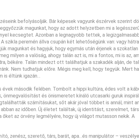
zéseink befolyásolják. Bár képesek vagyunk észérvek szerint dö
Meggyőzzük magunkat, hogy az adott helyzetben mi a legésszer
nyel kecsegtet. Azonban a legnagyobb tettek, a legizgalmasabb
A szikla peremén állva csupán két lehetőségünk van: vagy hátra
tjük magunkat és hagyjuk, hogy egymás után érjenek a szokatlan
milyen a valóság, ahogy talán azt is, mi a fontos, mi is az, am
ra, békére. Talán mindezt ott találhatjuk a szakadék alján, de ta
 ránk. Nem tudhatjuk előre. Mégis meg kell, hogy tegyük. Mert h
 is éltünk igazán…
 évek második felében. Tombolt a hippi kultúra, édes volt a kábu
k, önmegvalósítást és önismeretet kínáló utcasarki guruk inspirá
gtalálhatták számításukat, sőt akár jóval többet is annál, mint a
 abban az időben. Új életet találtak, új identitást, szerelmet, tár
 őket az örvény legmélyére, hogy új világot mutasson nekik. A
nító, zenész, szerető, társ, barát, apa…és manipulátor – veszély