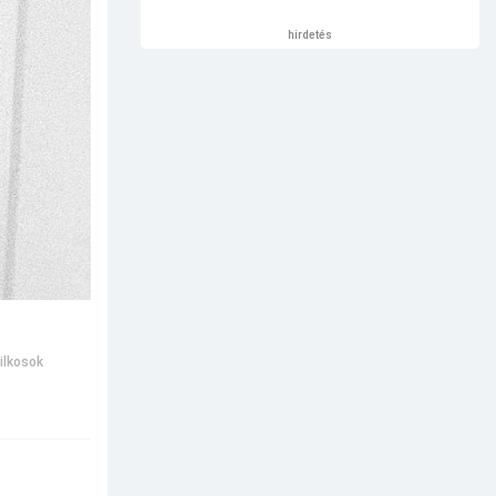
hirdetés
ilkosok