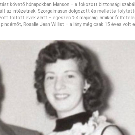
lítást követő hónapokban Manson – a fokozott biztonsági szabá
vált az intézetnek. Szorgalmasan dolgozott és mellette folytatta
özött töltött évek alatt – egészen ’54 májusáig, amikor feltétel
pincérnőt, Rosalie Jean Willist – a lány még csak 15 éves volt e