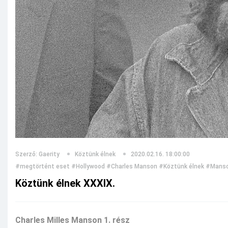
Szerző: Gaerity
Köztünk élnek
2020.02.16. 18:00:00
#megtörtént eset
#Hollywood
#Charles Manson
#Köztünk élnek
#Manso
Köztünk élnek XXXIX.
Charles Milles Manson 1. rész