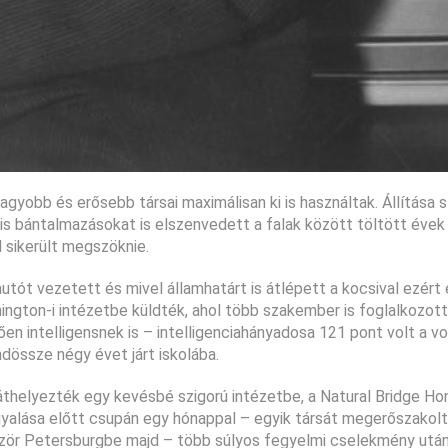
gyobb és erősebb társai maximálisan ki is használtak. Állítása s
ális bántalmazásokat is elszenvedett a falak között töltött évek
l sikerült megszöknie.
utót vezetett és mivel államhatárt is átlépett a kocsival ezért
ton-i intézetbe küldték, ahol több szakember is foglalkozott a
ően intelligensnek is – intelligenciahányadosa 121 pont volt a 
ndössze négy évet járt iskolába.
 áthelyezték egy kevésbé szigorú intézetbe, a Natural Bridge Ho
gyalása előtt csupán egy hónappal – egyik társát megerőszakol
ször Petersburgbe majd – több súlyos fegyelmi cselekmény után