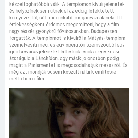
kézzelfoghatóbbá válik. A templomon kívüli jelenetek
és helyszínek sem ütnek el az eddig lefektetett
környezettől, sőt, még inkább megágyaznak neki. Itt
érdekességként érdemes megemlíteni, hogy a film
nagy részét gyönyörű fővárosunkban, Budapesten
forgatták. A templomot is kívülről a Mátyás-templom
személyesíti meg, és egy operatőri szemszögből egy
igen bravúros jelenetet láthatunk, amikor egy kocsi
átszáguld a Lánchídon, egy másik jelenetben pedig
magát a Parlamentet is megcsodálhatjuk messziről. És
még azt mondják sosem készült nálunk említésre
méltó horrorfilm.