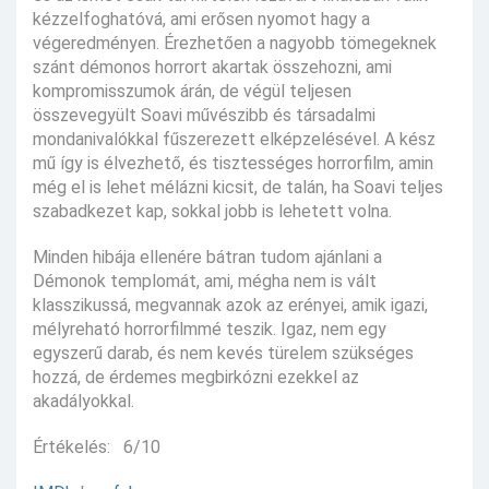
kézzelfoghatóvá, ami erősen nyomot hagy a
végeredményen. Érezhetően a nagyobb tömegeknek
szánt démonos horrort akartak összehozni, ami
kompromisszumok árán, de végül teljesen
összevegyült Soavi művészibb és társadalmi
mondanivalókkal fűszerezett elképzelésével. A kész
mű így is élvezhető, és tisztességes horrorfilm, amin
még el is lehet mélázni kicsit, de talán, ha Soavi teljes
szabadkezet kap, sokkal jobb is lehetett volna.
Minden hibája ellenére bátran tudom ajánlani a
Démonok templomát, ami, mégha nem is vált
klasszikussá, megvannak azok az erényei, amik igazi,
mélyreható horrorfilmmé teszik. Igaz, nem egy
egyszerű darab, és nem kevés türelem szükséges
hozzá, de érdemes megbirkózni ezekkel az
akadályokkal.
Értékelés: 6/10