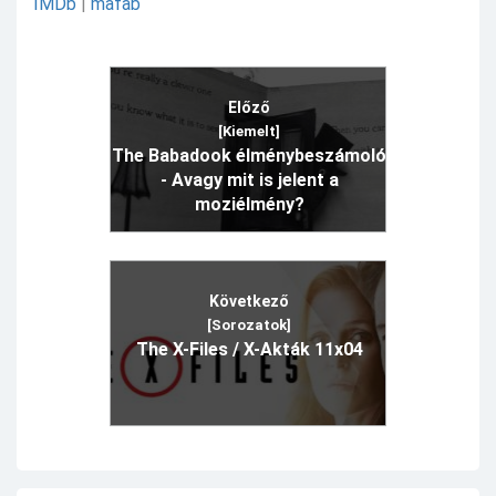
IMDb
|
mafab
Előző
[Kiemelt]
The Babadook élménybeszámoló
- Avagy mit is jelent a
moziélmény?
Következő
[Sorozatok]
The X-Files / X-Akták 11x04