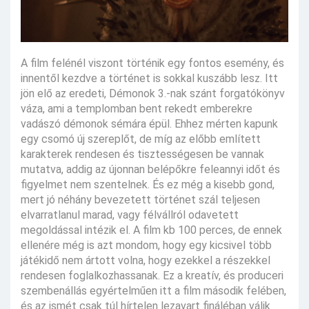
A film felénél viszont történik egy fontos esemény, és
innentől kezdve a történet is sokkal kuszább lesz. Itt
jön elő az eredeti, Démonok 3.-nak szánt forgatókönyv
váza, ami a templomban bent rekedt emberekre
vadászó démonok sémára épül. Ehhez mérten kapunk
egy csomó új szereplőt, de míg az előbb említett
karakterek rendesen és tisztességesen be vannak
mutatva, addig az újonnan belépőkre feleannyi időt és
figyelmet nem szentelnek. És ez még a kisebb gond,
mert jó néhány bevezetett történet szál teljesen
elvarratlanul marad, vagy félvállról odavetett
megoldással intézik el. A film kb 100 perces, de ennek
ellenére még is azt mondom, hogy egy kicsivel több
játékidő nem ártott volna, hogy ezekkel a részekkel
rendesen foglalkozhassanak. Ez a kreatív, és produceri
szembenállás egyértelműen itt a film második felében,
és az ismét csak túl hírtelen lezavart fináléban válik