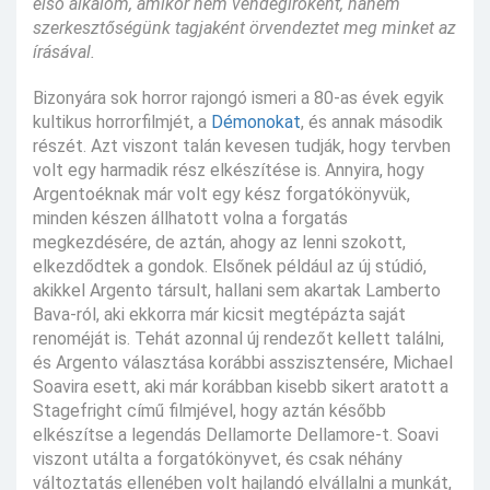
első alkalom, amikor nem vendégíróként, hanem
szerkesztőségünk tagjaként örvendeztet meg minket az
írásával.
Bizonyára sok horror rajongó ismeri a 80-as évek egyik
kultikus horrorfilmjét, a
Démonokat
, és annak második
részét. Azt viszont talán kevesen tudják, hogy tervben
volt egy harmadik rész elkészítése is. Annyira, hogy
Argentoéknak már volt egy kész forgatókönyvük,
minden készen állhatott volna a forgatás
megkezdésére, de aztán, ahogy az lenni szokott,
elkezdődtek a gondok. Elsőnek például az új stúdió,
akikkel Argento társult, hallani sem akartak Lamberto
Bava-ról, aki ekkorra már kicsit megtépázta saját
renoméját is. Tehát azonnal új rendezőt kellett találni,
és Argento választása korábbi asszisztensére, Michael
Soavira esett, aki már korábban kisebb sikert aratott a
Stagefright című filmjével, hogy aztán később
elkészítse a legendás Dellamorte Dellamore-t. Soavi
viszont utálta a forgatókönyvet, és csak néhány
változtatás ellenében volt hajlandó elvállalni a munkát,