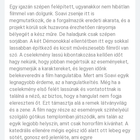
Egy igazán szépen felépített, ugyanakkor nem hibátlan
filmmel van dolgunk. Soavi zsenije itt is
megmutatkozik, de a forgalmazók eredeti akarata, és a
projekt körüli sok huzavona érezhetően rányomja
bélyegét a kész műre. De haladjunk csak szépen
sorjában. A két Démonokkal ellentétben itt egy sokkal
lassabban építkező és kicsit művésziesebb filmről van
szó. A cselekmény lassú kibontakozása kellően időt
hagy nekünk, hogy jobban megértsük az eseményeket,
megismerjük a karaktereket, és legyen időnk
belekeveredni a film hangulatába. Mert ami Soavi egyik
legnagyobb érdeme, az a hangulatkeltés. Még ha a
cselekmény első felét lassúnak és vontatottnak is
találná a néző, az biztos, hogy a hangulat nem fogja
elereszteni őt. Ezt támasztja alá a remek látványvilág
és a zene. A film nagy része az események színhelyéül
szolgáló gótikus templomban játszódik, ami talán az
egyik legjobb helyszín, amit csak horrorfilm kívánhat. A
katedrális ellenére mégis egész idő alatt ott lebeg egy
sötét, gonosz erő jelenléte, ami egyre