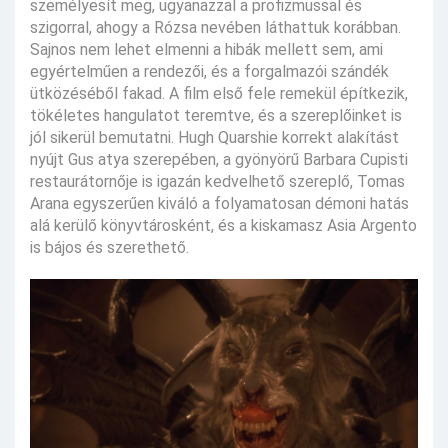
személyesít meg, ugyanazzal a profizmussal és
szigorral, ahogy a Rózsa nevében láthattuk korábban.
Sajnos nem lehet elmenni a hibák mellett sem, ami
egyértelműen a rendezői, és a forgalmazói szándék
ütközéséből fakad. A film első fele remekül építkezik,
tökéletes hangulatot teremtve, és a szereplőinket is
jól sikerül bemutatni. Hugh Quarshie korrekt alakítást
nyújt Gus atya szerepében, a gyönyörű Barbara Cupisti
restaurátornője is igazán kedvelhető szereplő, Tomas
Arana egyszerűen kiváló a folyamatosan démoni hatás
alá kerülő könyvtárosként, és a kiskamasz Asia Argento
is bájos és szerethető.