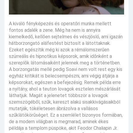
A kiváló fényképezés és operatőri munka mellett
fontos adalék a zene. Még ha nem is annyira
kiemelkedő, kellően sejtelmes és vészjósló, ami igazán
hátborzongató aláfestést biztosít a látottaknak.
Ezeket egészítik még ki azok a rémálomszerűen
szürreális és hipnotikus képsorok, amik időnként a
szereplők látomásaiként jelennek meg a történetben.
A borzongatás mellé pedig Soavi nem volt rest egy kis
egyház kritikát is belecsempészni, ami végig átjárja a
képsorokat, egészen a befejezésig. Remek példa erre
a nyitány, ahol a teuton lovagok esztelen mészárlását
láthatjuk. Magát a jelenetet többször a lovagok
szemszögéből, szűk, kereszt alakú sisakkivágásaikból
mutatják, tökéletesen ábrázolva a vallásos
szűklátókörűséget. Ez a szemlélet bizonyos formában,
de a modern világban is megmarad, aminek ékes
példája a templom püspöke, akit Feodor Chaliapin Jr.