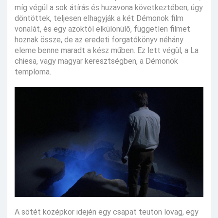
míg végül a sok átírás és huzavona következtében, úgy
döntöttek, teljesen elhagyják a két Démonok film
vonalát, és egy azoktól elkülönülő, független filmet
hoznak össze, de az eredeti forgatókönyv néhány
eleme benne maradt a kész műben. Ez lett végül, a La
chiesa, vagy magyar keresztségben, a Démonok
temploma.
A sötét középkor idején egy csapat teuton lovag, egy