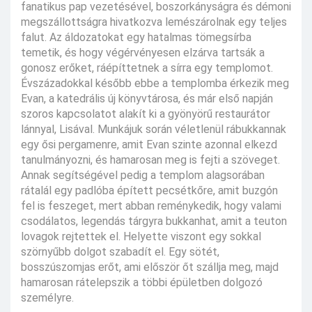
fanatikus pap vezetésével, boszorkányságra és démoni
megszállottságra hivatkozva lemészárolnak egy teljes
falut. Az áldozatokat egy hatalmas tömegsírba
temetik, és hogy végérvényesen elzárva tartsák a
gonosz erőket, ráépíttetnek a sírra egy templomot.
Évszázadokkal később ebbe a templomba érkezik meg
Evan, a katedrális új könyvtárosa, és már első napján
szoros kapcsolatot alakít ki a gyönyörű restaurátor
lánnyal, Lisával. Munkájuk során véletlenül rábukkannak
egy ősi pergamenre, amit Evan szinte azonnal elkezd
tanulmányozni, és hamarosan meg is fejti a szöveget.
Annak segítségével pedig a templom alagsorában
rátalál egy padlóba épített pecsétkőre, amit buzgón
fel is feszeget, mert abban reménykedik, hogy valami
csodálatos, legendás tárgyra bukkanhat, amit a teuton
lovagok rejtettek el. Helyette viszont egy sokkal
szörnyűbb dolgot szabadít el. Egy sötét,
bosszúszomjas erőt, ami először őt szállja meg, majd
hamarosan rátelepszik a többi épületben dolgozó
személyre.