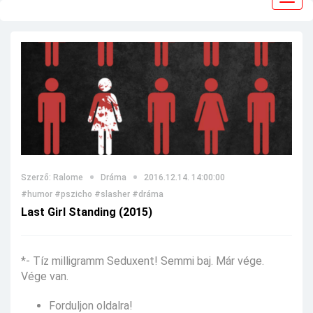
navig
Szerző: Ralome
Dráma
2016.12.14. 14:00:00
#humor
#pszicho
#slasher
#dráma
Last Girl Standing (2015)
*- Tíz milligramm Seduxent! Semmi baj. Már vége.
Vége van.
Forduljon oldalra!