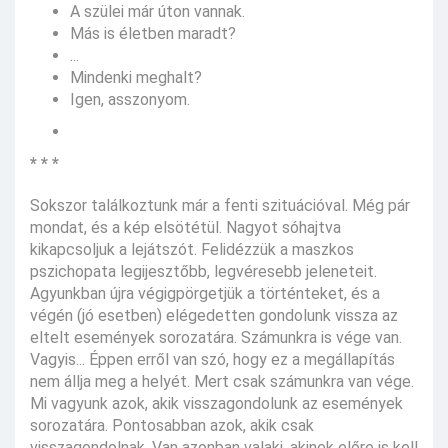
A szülei már úton vannak.
Más is életben maradt?
...
Mindenki meghalt?
Igen, asszonyom.
* * *
Sokszor találkoztunk már a fenti szituációval. Még pár
mondat, és a kép elsötétül. Nagyot sóhajtva
kikapcsoljuk a lejátszót. Felidézzük a maszkos
pszichopata legijesztőbb, legvéresebb jeleneteit.
Agyunkban újra végigpörgetjük a történteket, és a
végén (jó esetben) elégedetten gondolunk vissza az
eltelt események sorozatára. Számunkra is vége van.
Vagyis... Éppen erről van szó, hogy ez a megállapítás
nem állja meg a helyét. Mert csak számunkra van vége.
Mi vagyunk azok, akik visszagondolunk az események
sorozatára. Pontosabban azok, akik csak
visszagondolnak. Van azonban valaki, akinek előre is kell