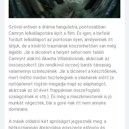
Szóval erősen a drámai hangulatra, pontosabban
Camryn lelkiállapotára épít a film. És igen, a befelé
fordult lelkiállapot az pontosan ilyen, amilyennek itt
látjuk, de a kísértő traumának köszönhetően van még
lejjebb. Jár a dicséret a helyét sehol nem találó
Camrynt alakító Akasha Villalobosnak, akárcsak az
összeszokott (és rendkívül vicces) baráti társaság
valamennyi színészének. Jár a dicséret a készítőknek,
mert méltó módon tisztelegnek a slasherek előtt (a
nyitójelenet rögtön megadja majd az alaphangot,
akárcsak az öt évet frappánsan összefoglaló
szalagcímek is stb.). És még a maszkmesterek is jó
munkát végeztek, bár a gore-nak itt nem annyira
domináns.
A másik oldalról két apróságot jegyeznék meg: a
hétköznapiság ábrázolása egyszerre előnyös és