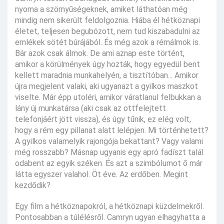
nyoma a szörnyűségeknek, amiket láthatóan még
mindig nem sikerült feldolgoznia. Hiába él hétköznapi
életet, teljesen begubózott, nem tud kiszabadulni az
emlékek sötét búrájából. És még azok a rémálmok is.
Bár azok csak álmok. De ami aznap este történt,
amikor a körülmények úgy hozták, hogy egyedül bent
kellett maradnia munkahelyén, a tisztítóban... Amikor
újra megjelent valaki, aki ugyanazt a gyilkos maszkot
viselte. Már épp utoléri, amikor váratlanul felbukkan a
lány új munkatársa (aki csak az ottfelejtett
telefonjáért jött vissza), és úgy tűnik, ez elég volt,
hogy a rém egy pillanat alatt lelépjen. Mi történhetett?
A gyilkos valamelyik rajongója bekattant? Vagy valami
még rosszabb? Másnap ugyanis egy apró fadíszt talál
odabent az egyik széken. És azt a szimbólumot ő már
látta egyszer valahol. Öt éve. Az erdőben. Megint
kezdődik?
Egy film a hétköznapokról, a hétköznapi küzdelmekről.
Pontosabban a túlélésről. Camryn ugyan elhagyhatta a