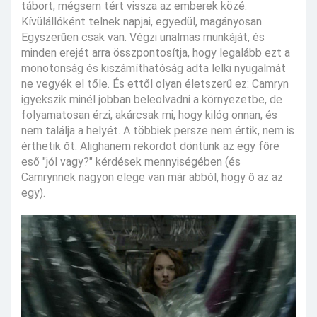
tábort, mégsem tért vissza az emberek közé.
Kívülállóként telnek napjai, egyedül, magányosan.
Egyszerűen csak van. Végzi unalmas munkáját, és
minden erejét arra összpontosítja, hogy legalább ezt a
monotonság és kiszámíthatóság adta lelki nyugalmát
ne vegyék el tőle. És ettől olyan életszerű ez: Camryn
igyekszik minél jobban beleolvadni a környezetbe, de
folyamatosan érzi, akárcsak mi, hogy kilóg onnan, és
nem találja a helyét. A többiek persze nem értik, nem is
érthetik őt. Alighanem rekordot döntünk az egy főre
eső "jól vagy?" kérdések mennyiségében (és
Camrynnek nagyon elege van már abból, hogy ő az az
egy).