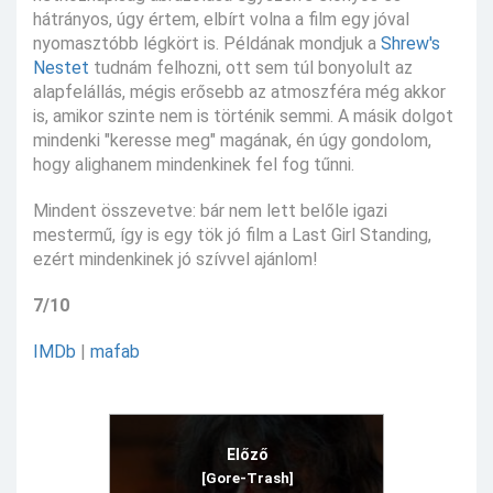
hátrányos, úgy értem, elbírt volna a film egy jóval
nyomasztóbb légkört is. Példának mondjuk a
Shrew's
Nestet
tudnám felhozni, ott sem túl bonyolult az
alapfelállás, mégis erősebb az atmoszféra még akkor
is, amikor szinte nem is történik semmi. A másik dolgot
mindenki "keresse meg" magának, én úgy gondolom,
hogy alighanem mindenkinek fel fog tűnni.
Mindent összevetve: bár nem lett belőle igazi
mestermű, így is egy tök jó film a Last Girl Standing,
ezért mindenkinek jó szívvel ajánlom!
7/10
IMDb
|
mafab
Előző
[Gore-Trash]