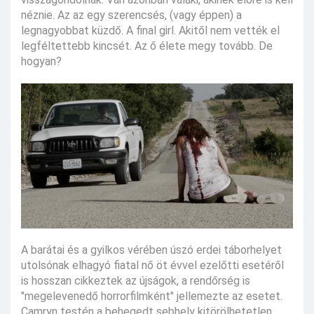
néznie. Az az egy szerencsés, (vagy éppen) a
legnagyobbat küzdő. A final girl. Akitől nem vették el
legféltettebb kincsét. Az ő élete megy tovább. De
hogyan?
A barátai és a gyilkos vérében úszó erdei táborhelyet
utolsónak elhagyó fiatal nő öt évvel ezelőtti esetéről
is hosszan cikkeztek az újságok, a rendőrség is
"megelevenedő horrorfilmként" jellemezte az esetet.
Camryn testén a behegedt sebhely kitörölhetetlen