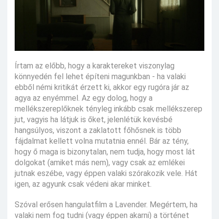
Írtam az előbb, hogy a karaktereket viszonylag
könnyedén fel lehet építeni magunkban - ha valaki
ebből némi kritikát érzett ki, akkor egy rugóra jár az
agya az enyémmel. Az egy dolog, hogy a
mellékszereplőknek tényleg inkább csak mellékszerep
jut, vagyis ha látjuk is őket, jelenlétük kevésbé
hangsúlyos, viszont a zaklatott főhősnek is több
fájdalmat kellett volna mutatnia ennél. Bár az tény,
hogy ő maga is bizonytalan, nem tudja, hogy most lát
dolgokat (amiket más nem), vagy csak az emlékei
jutnak eszébe, vagy éppen valaki szórakozik vele. Hát
igen, az agyunk csak védeni akar minket.
Szóval erősen hangulatfilm a Lavender. Megértem, ha
valaki nem fog tudni (vagy éppen akarni) a történet