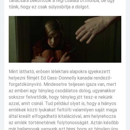
tanácsára beköltözik a régi családi otthonba, de úgy
tűnik, hogy ez csak súlyosbítja a dolgot.
Mint látható, erősen lélektani alapokra igyekezett
helyezni filmjét Ed Gass-Donnelly kanadai rendező-
forgatókönyvíró. Mindesetre teljesen igaza van, mert
az emberi agy tényleg csodálatos dolog, ugyanakkor
sokszor felvetődik, hogy tényleg jót tesz-e nekünk
azzal, amit csinál. Tud például olyat is, hogy a hiányos
emlékek közti lyukakat feltölti valamilyen saját maga
által kreált elfogadható kitalációval, ami helyrehozza
az emlék történetének folytonosságát. Aztán később
már hajlamosak vagyunk azt hinni, hogy az tényleg úgy