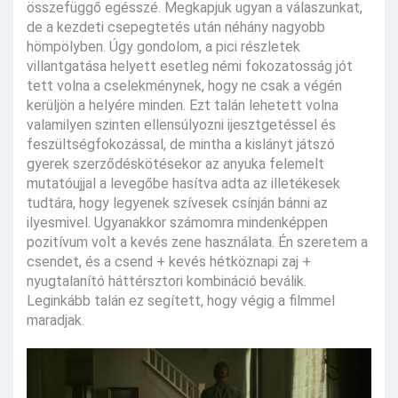
összefüggő egésszé. Megkapjuk ugyan a válaszunkat,
de a kezdeti csepegtetés után néhány nagyobb
hömpölyben. Úgy gondolom, a pici részletek
villantgatása helyett esetleg némi fokozatosság jót
tett volna a cselekménynek, hogy ne csak a végén
kerüljön a helyére minden. Ezt talán lehetett volna
valamilyen szinten ellensúlyozni ijesztgetéssel és
feszültségfokozással, de mintha a kislányt játszó
gyerek szerződéskötésekor az anyuka felemelt
mutatóujjal a levegőbe hasítva adta az illetékesek
tudtára, hogy legyenek szívesek csínján bánni az
ilyesmivel. Ugyanakkor számomra mindenképpen
pozitívum volt a kevés zene használata. Én szeretem a
csendet, és a csend + kevés hétköznapi zaj +
nyugtalanító háttérsztori kombináció beválik.
Leginkább talán ez segített, hogy végig a filmmel
maradjak.