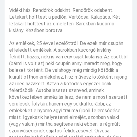
Vidéki ház. Rendőrök odakint. Rendőrök odabent.
Letakart holttest a padlón. Vértócsa. Kalapács. Két
letakart holttest az emeleten. Sarokban kucorgó
kislány. Kezében borotva.
Az emlékek, 25 évvel ezelőttről. De ezek már csupán
elfeledett emlékek. A sarokban kucorgó kislány
felnőtt, házas, neki is van egy saját kislánya. Az esetből
(bármi is volt az) neki csupán annyi maradt meg, hogy
baleset történt. De valahogy még mindig kötődik a
kiürült otthon emlékéhez, hisz művészfotósként rajong
az üres házakért. Aztán a kötődés egyszer csak
felerősödik. Autóbalesetet szenved, aminek
következtében amnéziás lesz, de nem a most szerzett
sérülések folytán, hanem egy sokkal korábbi, az
emlékeket elnyomó agyi trauma újbóli felerősődése
miatt. Igyekszik helyretenni elméjét, azonban valaki
(vagy valami) mintha segítene neki ebben, a régmúlt
szörnyűségeinek sajátos felidézésével. Orvosa