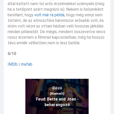
által keltett nem túl erős érzelmekkel szárnyalni (még
ha a tetőpont azért megrázó is). Nekem is helyenként
bevillant, hogy
volt már rá példa
, hogy még ennyi sem
történt, de az atmoszféra háromszor erősebb volt, és
öröm volt nézni az ottani házban való hosszas járkálás
minden pillanatát. De mégis, mindent összevetve nincs
rossz érzetem a filmmel kapcsolatban, még ha hosszú
távú emlék vélhetően nem is lesz belőle.
6/10
IMDb
|
mafab
Előző
[Kiemelt]
Feud: Bette and Joan -
beharangozó