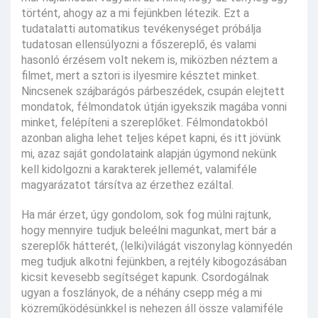
történt, ahogy az a mi fejünkben létezik. Ezt a
tudatalatti automatikus tevékenységet próbálja
tudatosan ellensúlyozni a főszereplő, és valami
hasonló érzésem volt nekem is, miközben néztem a
filmet, mert a sztori is ilyesmire késztet minket.
Nincsenek szájbarágós párbeszédek, csupán elejtett
mondatok, félmondatok útján igyekszik magába vonni
minket, felépíteni a szereplőket. Félmondatokból
azonban aligha lehet teljes képet kapni, és itt jövünk
mi, azaz saját gondolataink alapján úgymond nekünk
kell kidolgozni a karakterek jellemét, valamiféle
magyarázatot társítva az érzethez ezáltal.
Ha már érzet, úgy gondolom, sok fog múlni rajtunk,
hogy mennyire tudjuk beleélni magunkat, mert bár a
szereplők hátterét, (lelki)világát viszonylag könnyedén
meg tudjuk alkotni fejünkben, a rejtély kibogozásában
kicsit kevesebb segítséget kapunk. Csordogálnak
ugyan a foszlányok, de a néhány csepp még a mi
közreműködésünkkel is nehezen áll össze valamiféle