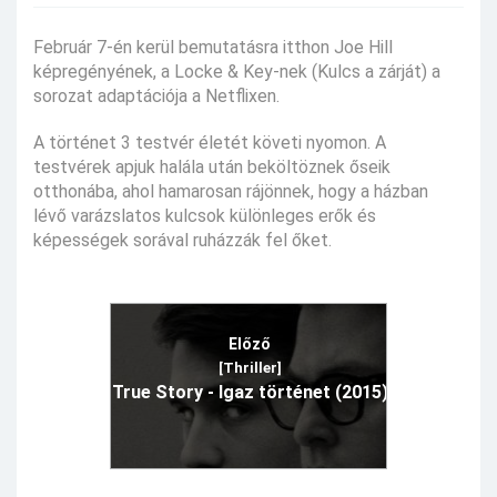
Február 7-én kerül bemutatásra itthon Joe Hill
képregényének, a Locke & Key-nek (Kulcs a zárját) a
sorozat adaptációja a Netflixen.
A történet 3 testvér életét követi nyomon. A
testvérek apjuk halála után beköltöznek őseik
otthonába, ahol hamarosan rájönnek, hogy a házban
lévő varázslatos kulcsok különleges erők és
képességek sorával ruházzák fel őket.
Előző
[Thriller]
True Story - Igaz történet (2015)