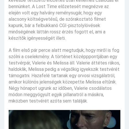
kevésbé tetszető előzetes után kellemes csalódás ér
bennünket. A Lost Time előzetesét megnézve az
elején volt egy halvány reménysugár, hogy egy
alacsony költségvetésű, de szórakoztató filmet
kapunk, bár a felbukkanó CGI-pisztolylövések
minőségének láttán rossz érzés fogott el, ami a
készítők igényességét illeti.
A film első pár perce alatt megtudjuk, hogy miről is fog
szólni a cselekmény. A történet középppontjában egy
testvérpár, Valerie és Melissa áll. Valerie áttétes rákos,
haldoklik, Melissa pedig a végsőkig igyekszik testvérét
támogatni. Hazafelé tartanak egy orvosi vizsgálatról,
amikor különös jelenségek közepette Melissa eltűnik.
Négy hónapot ugrunk az időben, Valerie csodálatos
módon meggyógyult egyik pillanatról a másikra,
miközben testvérét azóta sem találják.