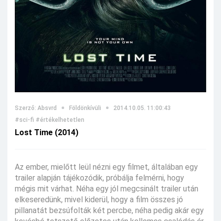
Szerző: Absvrd
Földönkívüli
2014.10.05. 11:00:43
#sci-fi
#értékelhetetlen
Lost Time (2014)
Az ember, mielőtt leül nézni egy filmet, általában egy
trailer alapján tájékozódik, próbálja felmérni, hogy
mégis mit várhat. Néha egy jól megcsinált trailer után
elkeseredünk, mivel kiderül, hogy a film összes jó
pillanatát bezsúfolták két percbe, néha pedig akár egy