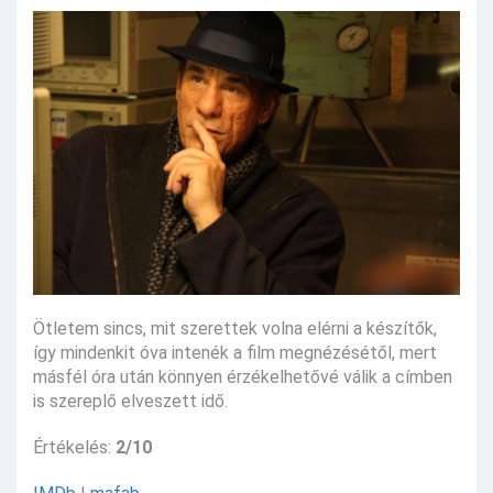
Ötletem sincs, mit szerettek volna elérni a készítők,
így mindenkit óva intenék a film megnézésétől, mert
másfél óra után könnyen érzékelhetővé válik a címben
is szereplő elveszett idő.
Értékelés:
2/10