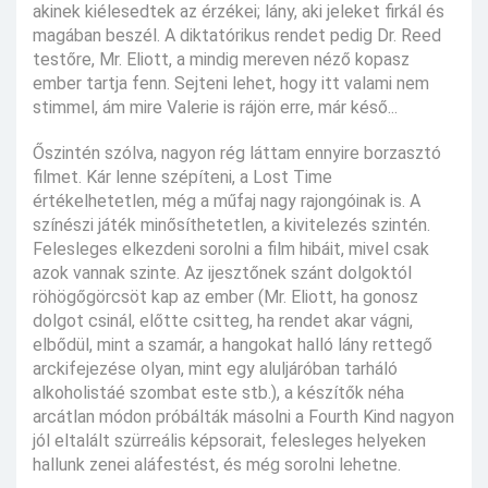
akinek kiélesedtek az érzékei; lány, aki jeleket firkál és
magában beszél. A diktatórikus rendet pedig Dr. Reed
testőre, Mr. Eliott, a mindig mereven néző kopasz
ember tartja fenn. Sejteni lehet, hogy itt valami nem
stimmel, ám mire Valerie is rájön erre, már késő...
Őszintén szólva, nagyon rég láttam ennyire borzasztó
filmet. Kár lenne szépíteni, a Lost Time
értékelhetetlen, még a műfaj nagy rajongóinak is. A
színészi játék minősíthetetlen, a kivitelezés szintén.
Felesleges elkezdeni sorolni a film hibáit, mivel csak
azok vannak szinte. Az ijesztőnek szánt dolgoktól
röhögőgörcsöt kap az ember (Mr. Eliott, ha gonosz
dolgot csinál, előtte csitteg, ha rendet akar vágni,
elbődül, mint a szamár, a hangokat halló lány rettegő
arckifejezése olyan, mint egy aluljáróban tarháló
alkoholistáé szombat este stb.), a készítők néha
arcátlan módon próbálták másolni a Fourth Kind nagyon
jól eltalált szürreális képsorait, felesleges helyeken
hallunk zenei aláfestést, és még sorolni lehetne.