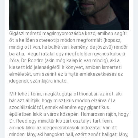
Gigászi méretű magánnyomozásba kezd, amiben segíti
őt a kellően sztereotíp módon megformált (kopasz,
mindig ott van, ha balhé van, kemény, de jószívű) rendőr
barátja. Végül rátalál egy megfelelően gyanús külsejű
íróra, Dr. Reedre (akin még kalap is van mindig), aki a
kiesett idő jelenségéről ír könyvet, amiben ismerteti
elméletét, ami szerint ez a fajta emlékezetkiesés az
idegenek számlájára írható.
Mit lehet tenni, meglátogatja otthonában az írót, aki,
bár azt állítják, hogy misztikus módon elzárva él a
szociálizációtól, ennek ellenére egy gigantikus
épületben lakik a város közepén. Hamarosan rájön, hogy
Dr. Reed egy miniatűr kis zárt osztályt tart fenn,
aminek lakói az idegenelrablások áldozatai. Van itt
minden: lány, aki hangokat hall, ezért zenét hallgat; lány,