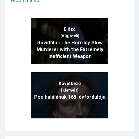
IMDb
|
mafab
Előző
[Vígjáték]
Rövidfilm: The Horribly Slow
Murderer with the Extremely
Inefficient Weapon
Következő
[Kiemelt]
Poe halálának 165. évfordulója