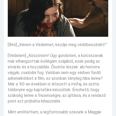
[Bíró] „Kérem a Védelmet, kezdje meg védőbeszédét!”
[Védelem] „Köszönöm! Úgy gondolom, a kulcsszavak
már elhangzottak kollégám szájából, ezek pedig az
elvárás és a hozzáállás. Őszinte leszek: aki horrorra
vágyik, csalódni fog. Valóban nem egy vérben fürdő
adrenalinlöket a film, ez azonban tényleg hiba lenne?
Már a ’60-as években is létezett a műfaj, és azóta
többnyire egy kaptafára készültek. Érezhető, hogy
szükség lenne a frissességre, az újításra, és a rendező
pont ezt próbálta kihasználni.
Mint említettem, a legfontosabb szavunk a Maggie