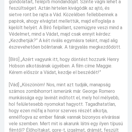
gondolatait, felépíti mondandóját. Szinte vágni lehet a
feszültséget. Aztán hirtelen kivágódik az ajtó, és
sietve ront be rajta a Vád. Közelében fellebbennek a
papírok, ahogy elvágtat mellettük, majd elfoglalja a
kijelölt helyét. A Bíró felpillant, szemügyre veszi mind a
Védelmet, mind a Vádat, majd csak ennyit kérdez:
„Kezdhetjük?” A két rivális egymásra tekint, majd alig
észrevehetően bólintanak. A tárgyalás megkezdődött.
[Bíró] „Azért vagyunk itt, hogy döntést hozzunk Henry
Hobson alkotásának ügyében. A film címe Maggie.
Kérem először a Vádat, kezdje el beszédét!”
[Vád] „Köszönöm! Nos, mint azt tudják, manapság
számos zombihorrort ismerünk már. George Romero
munkássága egy lavinát indított el, mely hol mélyebb,
hol felületesebb nyomokat hagyott. Tagadhatatlan,
hogy ezen műfaj a horror szerves részét alkotja,
ennélfogva az ember fiának vannak bizonyos elvárásai
vele szemben. Mert mit is akarunk látni egy ilyen típusú
filmtől? Élőholtakat, gore-t, izgalmat, drámát, feszült