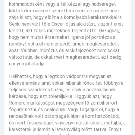
kommandósként vagy a fél kézzel egy hadsereget
kiiktató katonaként szerettem meg, de mindez nem
zárja ki azt, hogy elbírna a komolyabb karakterekkel is.
Senki nem várt tőle Oscar-díjas alakítást, viszont amit
kellett, azt teljes mértékben teljesítette. Hazugság,
hogy nem mutat érzelmeket. Igenis jól portrézza a
reményt soha el nem engedő, ámde megkeseredett
apát. Valóban, morózus és arckifejezését nem sokat
változtatja, de okkal: mert megkeseredett, ezt pedig
nagyon jól átadja.
Hallhatták, hogy a legtöbb vádpontra megvan az
ellenvélemény, amit sokan hibának rónak fel, többnyire
teljesen szándékos húzás, és csak a hozzáállásunk
kérdése, hogy ezt toleráljuk-e. Higgyük azt, hogy
Romero munkásságát megszégyenítő zombihorrort
fogunk nézni, és csalódunk. Vagy fogadjuk el, hogy a
rendezőnek volt bátorsága kilépni a komfortzónából,
és mert frissességet vinni egy már jól ismert műfajba, a
karakterek jellemét a látványvilág előtt tartva. Ennyit