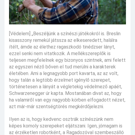
[Védelem] „Beszéljünk a színészi játékokról is. Breslin
kisasszony remekül játssza az elkeseredett, halálra
ítélt, ámde az élethez ragaszkodó tinédzser lányt,
ezzel senki nem vitatkozik. A mellékszereplők is
teljesen megfelelnek egy bizonyos szintnek, ami felett
az egyszeri néző bőven el tud merülni a karakterek
életében. Ami a legnagyobb port kavarta, az az volt,
hogy talán a legtöbb érzelmet igénylő szerepet,
történetesen a lányát a végletekig védelmező apáét,
Schwarzenegger úr kapta. Mostanában divat az, hogy
ha valamiről van egy nagyobb körben elfogadott nézet,
azt már-már szentségtörés megkérdőjelezni.
Ilyen az is, hogy kedvenc osztrák színészünk nem
képes komoly szerepeket eljátszani. Igen, jómagam is
az érzéketlen robotként, a Ragadozóval szembeszálló