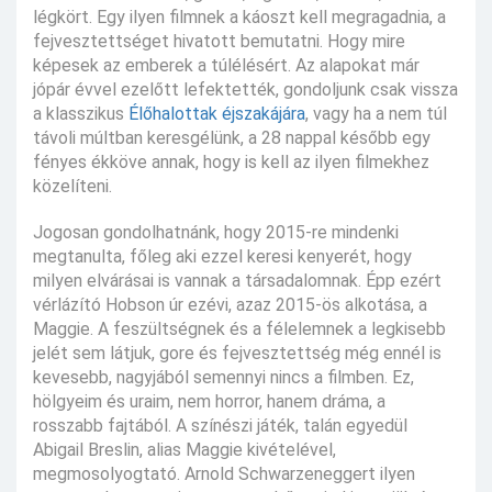
légkört. Egy ilyen filmnek a káoszt kell megragadnia, a
fejvesztettséget hivatott bemutatni. Hogy mire
képesek az emberek a túlélésért. Az alapokat már
jópár évvel ezelőtt lefektették, gondoljunk csak vissza
a klasszikus
Élőhalottak éjszakájára
, vagy ha a nem túl
távoli múltban keresgélünk, a 28 nappal később egy
fényes ékköve annak, hogy is kell az ilyen filmekhez
közelíteni.
Jogosan gondolhatnánk, hogy 2015-re mindenki
megtanulta, főleg aki ezzel keresi kenyerét, hogy
milyen elvárásai is vannak a társadalomnak. Épp ezért
vérlázító Hobson úr ezévi, azaz 2015-ös alkotása, a
Maggie. A feszültségnek és a félelemnek a legkisebb
jelét sem látjuk, gore és fejvesztettség még ennél is
kevesebb, nagyjából semennyi nincs a filmben. Ez,
hölgyeim és uraim, nem horror, hanem dráma, a
rosszabb fajtából. A színészi játék, talán egyedül
Abigail Breslin, alias Maggie kivételével,
megmosolyogtató. Arnold Schwarzeneggert ilyen