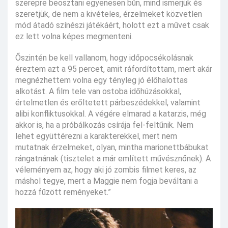
szerepre beosztani egyenesen bűn, mind ismerjük és
szeretjük, de nem a kivételes, érzelmeket közvetlen
mód átadó színészi játékáért, holott ezt a művet csak
ez lett volna képes megmenteni.
Őszintén be kell vallanom, hogy időpocsékolásnak
éreztem azt a 95 percet, amit ráfordítottam, mert akár
megnézhettem volna egy tényleg jó élőhalottas
alkotást. A film tele van ostoba időhúzásokkal,
értelmetlen és erőltetett párbeszédekkel, valamint
alibi konfliktusokkal. A végére elmarad a katarzis, még
akkor is, ha a próbálkozás csírája fel-feltűnik. Nem
lehet együttérezni a karakterekkel, mert nem
mutatnak érzelmeket, olyan, mintha marionettbábukat
rángatnának (tisztelet a már említett művésznőnek). A
véleményem az, hogy aki jó zombis filmet keres, az
máshol tegye, mert a Maggie nem fogja beváltani a
hozzá fűzött reményeket.”