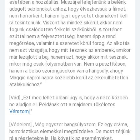
esetében a hozzáállás. Muszáj elfelejtenünk a belénk
adagolt sablonokat ahhoz, hogy élvezhessük a filmet;
nem horrorként, hanem igen, egy sötét drámaként kell
rá tekintenünk. Viszont ha mindez sikerül, akkor nem
fogunk csalódottan felkelni székünkből. A történet
ezúttal nem a fejvesztettség, hanem épp a rend
megőrzése, valamint a szeretet körül forog. Az alkotás
nem azt vizsgálja, hogy mit tesznek az emberek, amikor
már lezajlott a baj, hanem azt, hogy akkor mit tesznek,
mikor még csak folyamatban van. Nem a pusztításon,
hanem a belső szorongásokon van a hangsúly, ahogy
Maggie napról napra közelebb kerül az elkerülhetetlen
átalakuláshoz.”
[Vád] „Ezt meg lehet oldani úgy is, hogy a néző közben
ne aludjon el. Példának ott a majdnem tökéletes
Vérszomj
.”
[Védelem] „Még egyszer hangsúlyozom: Ez egy dráma,
horrorisztikus elemekkel megtűzdelve. De most térjünk
rá a részletekre is. Ha követik az eseményeket,