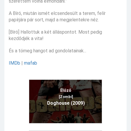
szerettem volna elmondani.”
A Bíró, miután ismét elcsendesült a terem, felír
papírjára pár sort, majd a megjelentekre néz.
[Bíró] Hallottuk a két álláspontot. Most pedig
kezdődjék a vita!
És a tömeg hangot ad gondolatainak...
IMDb
|
mafab
Előző
[Zombi]
Doghouse (2009)