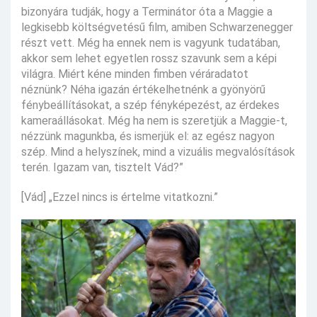
bizonyára tudják, hogy a Terminátor óta a Maggie a
legkisebb költségvetésű film, amiben Schwarzenegger
részt vett. Még ha ennek nem is vagyunk tudatában,
akkor sem lehet egyetlen rossz szavunk sem a képi
világra. Miért kéne minden fimben véráradatot
néznünk? Néha igazán értékelhetnénk a gyönyörű
fénybeállításokat, a szép fényképezést, az érdekes
kameraállásokat. Még ha nem is szeretjük a Maggie-t,
nézzünk magunkba, és ismerjük el: az egész nagyon
szép. Mind a helyszínek, mind a vizuális megvalósítások
terén. Igazam van, tisztelt Vád?”
[Vád] „Ezzel nincs is értelme vitatkozni.”