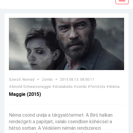
navig
Szerző: Nomad
Zombi
2015.08.13. 08:00:11
#Arnold Schwarzenegger
#átalakulás
#zombi
#fertőzés
#dráma
Maggie (2015)
Néma csönd uralja a tárgyalótermet. A Bíró halkan
rendezgeti a papírjait, valaki csendben köhécsel a
hátsó sorban. A Védelem némán rendszerezi