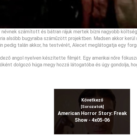
 névnek számított és bátran rájuk mertek bízni nagyobb költsé
ria alsóbb bugyraiba száműzött projektben. Madsen akkor kerül
in pedig talán akkor, ha testvérét, Alecet meglátogatja egy forg
dező angol nyelven készítette filmjét. Egy amerikai nőre fókuszá
gíróként dolgozó húga megy hozzá látogatóba és úgy gondolja, ho
Következő
[Sorozatok]
American Horror Story: Freak
Show - 4x05-06