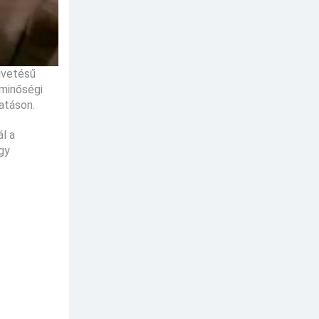
gvetésű
 minőségi
atáson.
l a
gy