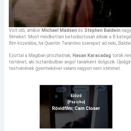
Volt idő, amikor
Michael Madsen
és
Stephen Baldwin
nagy
filmeket. Most mindketten betonbiztosan állnak a B kategó
film közelébe, ha Quentin Tarantino szerepet ad neki, Baldw
Ezúttal a Magiban játszhatnak,
Hasan Karacadag
török ren
történet, aki Isztambulban angol tanárként dolgozik. Újsá
testvérének gyermekével valami nagyon nem stimmel.
Előző
[Pszicho]
Rövidfilm: Cam Closer