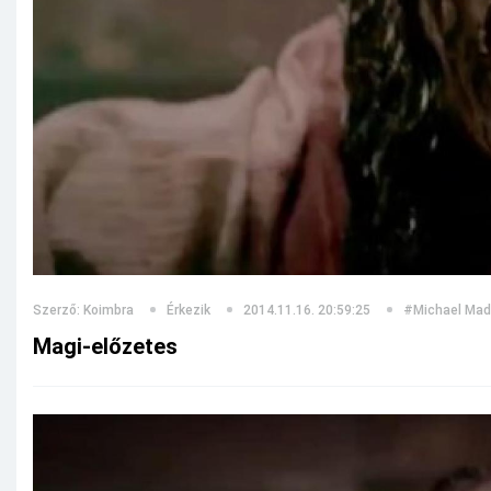
Szerző: Koimbra
Érkezik
2014.11.16. 20:59:25
#Michael Ma
Magi-előzetes