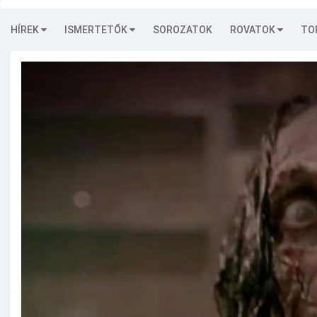
HÍREK
ISMERTETŐK
SOROZATOK
ROVATOK
TO