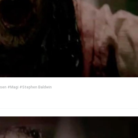
dsen
#Magi
#Stephen Baldwin