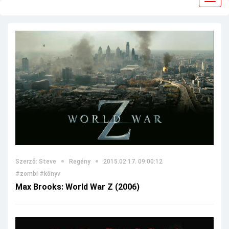
navig
Szerző: Steve
Regény
2015.02.17. 09:00:12
#zombi
#könyv
Max Brooks: World War Z (2006)