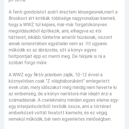
A fenti gondolatot azért éreztem lényegesnek,mert a
Brooksot ért kritikák többsége nagyvonalúan kiemeli,
hogy a WWZ túl képies, már-már forgatókönyves
megoldásokból építkezik, ami, elhagyva az írói
hátteret, inkább tűnhetne amatőr húzásnak, viszont
annak ismeretében egyátalán nem az. Itt ugyanis
működik ez az ábrázolás, sőt a könyv egyes
holtpontjait épp ez menti meg. De térjünk is rá a
szóban forgó műre.
A WWZ egy fiktív jelenben zajlik, 10-12 évvel a
köznyelvben csak "Z világháborúként" emlegetett
évek után, mely időszakot még mindig nem heverte ki
az emberiség, de a könyv narrátora már idejét érzi a
számadásnak. A cselekmény minden egyes eleme egy-
egy interjúrészletből tevődik össze, ami a történet
emberközeli voltát hivatott kiemelni, és ez végig
remekül működik, bár nem egyenletes minőségben.