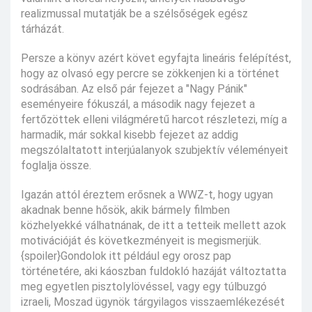
realizmussal mutatják be a szélsőségek egész
tárházát.
Persze a könyv azért követ egyfajta lineáris felépítést,
hogy az olvasó egy percre se zökkenjen ki a történet
sodrásában. Az első pár fejezet a "Nagy Pánik"
eseményeire fókuszál, a második nagy fejezet a
fertőzöttek elleni világméretű harcot részletezi, míg a
harmadik, már sokkal kisebb fejezet az addig
megszólaltatott interjúalanyok szubjektív véleményeit
foglalja össze.
Igazán attól éreztem erősnek a WWZ-t, hogy ugyan
akadnak benne hősök, akik bármely filmben
közhelyekké válhatnának, de itt a tetteik mellett azok
motivációját és következményeit is megismerjük.
{spoiler}Gondolok itt például egy orosz pap
történetére, aki káoszban fuldokló hazáját változtatta
meg egyetlen pisztolylövéssel, vagy egy túlbuzgó
izraeli, Moszad ügynök tárgyilagos visszaemlékezését