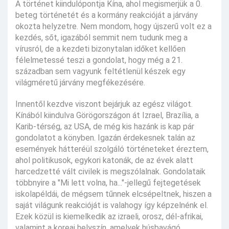
A történet kiindulópontja Kína, ahol megismerjük a 0.
beteg történetét és a kormány reakcióját a járvány
okozta helyzetre. Nem mondom, hogy újszerű volt ez a
kezdés, sőt, igazából semmit nem tudunk meg a
vírusról, de a kezdeti bizonytalan időket kellően
félelmetessé teszi a gondolat, hogy még a 21.
században sem vagyunk feltétlenül készek egy
világméretű járvány megfékezésére.
Innentől kezdve viszont bejárjuk az egész világot.
Kínából kiindulva Görögországon át Izrael, Brazília, a
Karib-térség, az USA, de még kis hazánk is kap pár
gondolatot a könyben. Igazán érdekesnek talán az
események hátteréül szolgáló történeteket éreztem,
ahol politikusok, egykori katonák, de az évek alatt
harcedzetté vált civilek is megszólalnak. Gondolataik
többnyire a "Mi lett volna, ha..."-jellegű fejtegetések
iskolapéldái, de mégsem tűnnek elcsépeltnek, hiszen a
saját világunk reakcióját is valahogy így képzelnénk el.
Ezek közül is kiemelkedik az izraeli, orosz, dél-afrikai,
valamint a koreai helyszín, amelyek húsbavágó