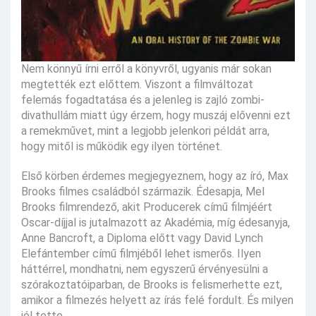
Nem könnyű írni erről a könyvről, ugyanis már sokan
megtették ezt előttem. Viszont a filmváltozat
felemás fogadtatása és a jelenleg is zajló zombi-
divathullám miatt úgy érzem, hogy muszáj elővenni ezt
a remekművet, mint a legjobb jelenkori példát arra,
hogy mitől is működik egy ilyen történet.
Első körben érdemes megjegyeznem, hogy az író, Max
Brooks filmes családból származik. Édesapja, Mel
Brooks filmrendező, akit Producerek című filmjéért
Oscar-díjjal is jutalmazott az Akadémia, míg édesanyja,
Anne Bancroft, a Diploma előtt vagy David Lynch
Elefántember című filmjéből lehet ismerős. Ilyen
háttérrel, mondhatni, nem egyszerű érvényesülni a
szórakoztatóiparban, de Brooks is felismerhette ezt,
amikor a filmezés helyett az írás felé fordult. És milyen
jól tette.