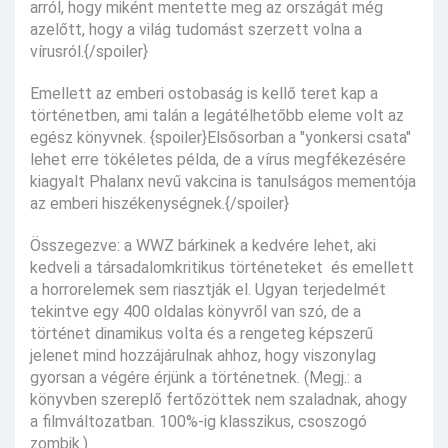
arról, hogy miként mentette meg az országát még
azelőtt, hogy a világ tudomást szerzett volna a
vírusról.{/spoiler}
Emellett az emberi ostobaság is kellő teret kap a
történetben, ami talán a legátélhetőbb eleme volt az
egész könyvnek. {spoiler}Elsősorban a "yonkersi csata"
lehet erre tökéletes példa, de a vírus megfékezésére
kiagyalt Phalanx nevű vakcina is tanulságos mementója
az emberi hiszékenységnek.{/spoiler}
Összegezve: a WWZ bárkinek a kedvére lehet, aki
kedveli a társadalomkritikus történeteket és emellett
a horrorelemek sem riasztják el. Ugyan terjedelmét
tekintve egy 400 oldalas könyvről van szó, de a
történet dinamikus volta és a rengeteg képszerű
jelenet mind hozzájárulnak ahhoz, hogy viszonylag
gyorsan a végére érjünk a történetnek. (Megj.: a
könyvben szereplő fertőzöttek nem szaladnak, ahogy
a filmváltozatban. 100%-ig klasszikus, csoszogó
zombik.)