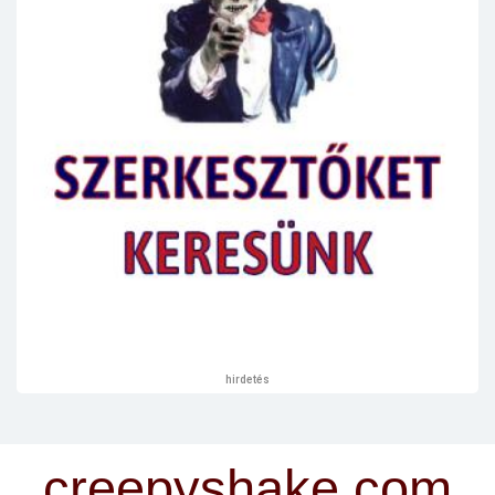
hirdetés
creepyshake.com