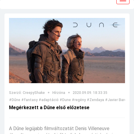
navig
Szerző: CreepyShake
Hírzóna
2020.09.09. 18:33:35
#Dűne
#fantasy
#adaptáció
#Dune
#regény
#Zendaya
#Javier Bardem
Megérkezett a Dűne első előzetese
A Dűne legújabb filmváltozatát Denis Villeneuve