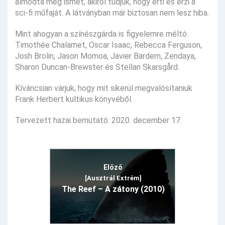
álmodta meg ismét, akiről tudjuk, hogy érti és érzi a
sci-fi műfaját. A látványban már biztosan nem lesz hiba.
Mint ahogyan a színészgárda is figyelemre méltó:
Timothée Chalamet, Oscar Isaac, Rebecca Ferguson,
Josh Brolin, Jason Momoa, Javier Bardem, Zendaya,
Sharon Duncan-Brewster és Stellan Skarsgård.
Kíváncsian várjuk, hogy mit sikerül megvalósítaniuk
Frank Herbert kultikus könyvéből.
Tervezett hazai bemutató: 2020. december 17.
Előző
[Ausztrál Extrém]
The Reef – A zátony (2010)