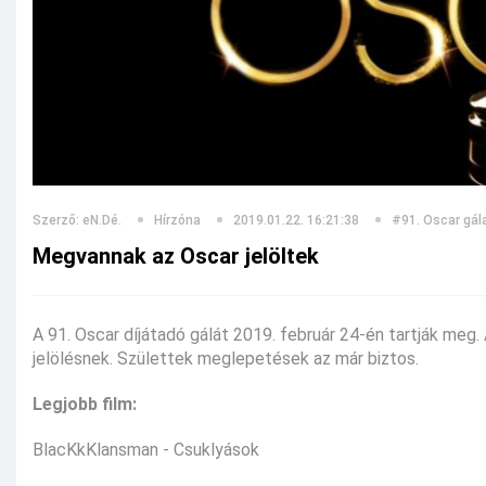
Szerző: eN.Dé.
Hírzóna
2019.01.22. 16:21:38
#91. Oscar gál
Megvannak az Oscar jelöltek
A 91. Oscar díjátadó gálát 2019. február 24-én tartják meg.
jelölésnek. Születtek meglepetések az már biztos.
Legjobb film:
BlacKkKlansman - Csuklyások