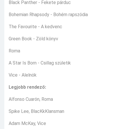
Black Panther - Fekete párduc
Bohemian Rhapsody - Bohém rapszódia
The Favourite - A kedvenc
Green Book - Zöld könyv
Roma
A Star Is Born - Csillag születik
Vice - Alelnök
Legjobb rendező:
Alfonso Cuarón, Roma
Spike Lee, BlacKkKlansman
Adam McKay, Vice