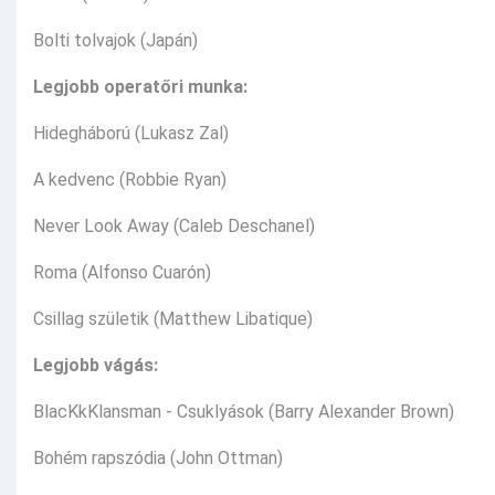
Bolti tolvajok (Japán)
Legjobb operatőri munka:
Hidegháború (Lukasz Zal)
A kedvenc (Robbie Ryan)
Never Look Away (Caleb Deschanel)
Roma (Alfonso Cuarón)
Csillag születik (Matthew Libatique)
Legjobb vágás:
BlacKkKlansman - Csuklyások (Barry Alexander Brown)
Bohém rapszódia (John Ottman)