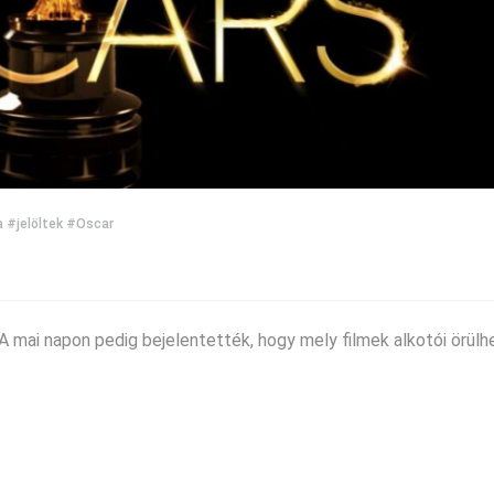
a
#jelöltek
#Oscar
 A mai napon pedig bejelentették, hogy mely filmek alkotói örülh