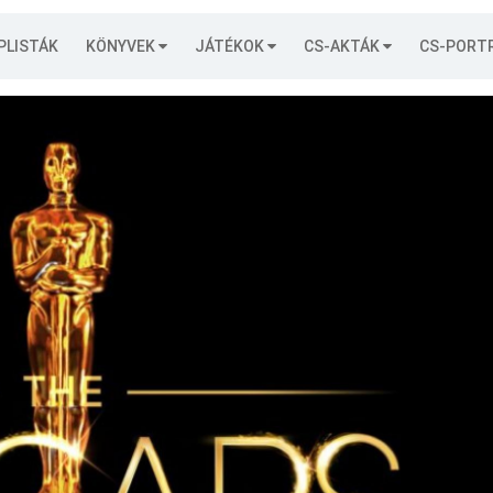
PLISTÁK
KÖNYVEK
JÁTÉKOK
CS-AKTÁK
CS-PORT