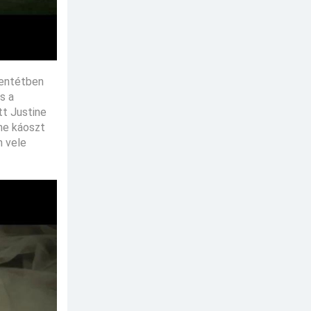
lentétben
s a
tt Justine
ine káoszt
n vele