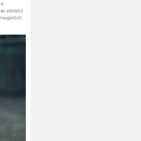
re.
san elmerül
t megelőző