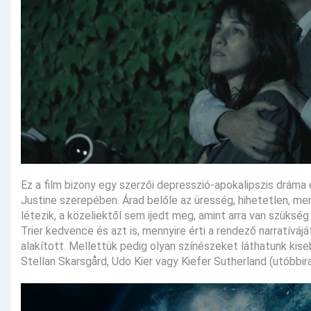
Ez a film bizony egy szerzői depresszió-apokalipszis dráma 
Justine szerepében. Árad belőle az üresség, hihetetlen, 
létezik, a közeliektől sem ijedt meg, amint arra van szükség
Trier kedvence és azt is, mennyire érti a rendező narratíváj
alakított. Mellettük pedig olyan színészeket láthatunk kis
Stellan Skarsgård, Udo Kier vagy Kiefer Sutherland (utóbbir