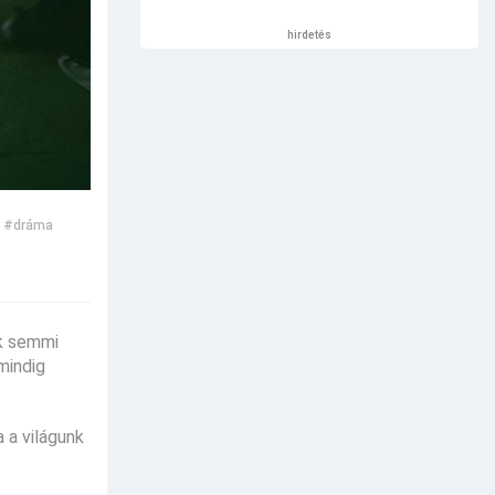
hirdetés
#dráma
ek semmi
mindig
 a világunk