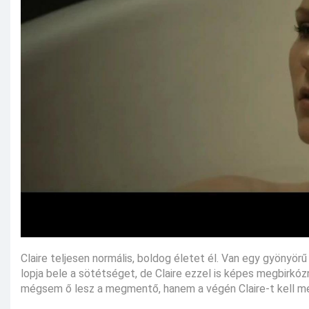
Claire teljesen normális, boldog életet él. Van egy gyönyör
lopja bele a sötétséget, de Claire ezzel is képes megbirkózn
mégsem ő lesz a megmentő, hanem a végén Claire-t kell m