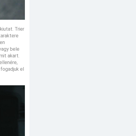
iutat. Trier
karaktere
den
vagy bele
mit akart.
ellenére,
fogadjuk el