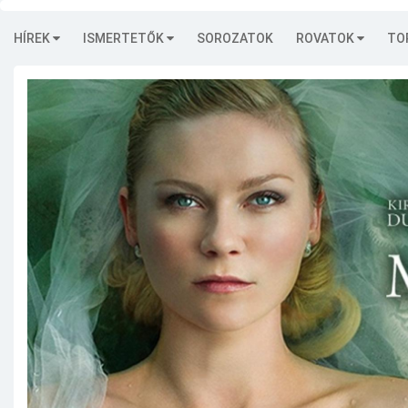
HÍREK
ISMERTETŐK
SOROZATOK
ROVATOK
TO