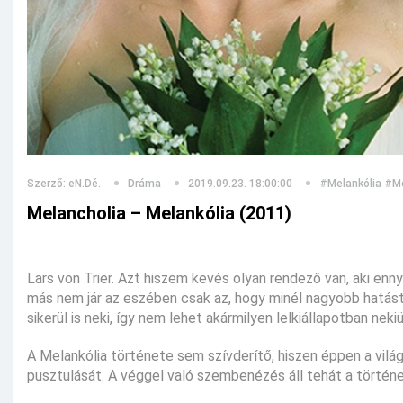
Szerző: eN.Dé.
Dráma
2019.09.23. 18:00:00
#Melankólia
#Me
Melancholia – Melankólia (2011)
Lars von Trier. Azt hiszem kevés olyan rendező van, aki enny
más nem jár az eszében csak az, hogy minél nagyobb hatást 
sikerül is neki, így nem lehet akármilyen lelkiállapotban nekiü
A Melankólia története sem szívderítő, hiszen éppen a világ
pusztulását. A véggel való szembenézés áll tehát a történ