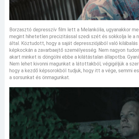
Borzasztó depresszív film lett a Melankólia, ugyanakkor me
megint hihetetlen precizitással szedi szét és sokkolja le a 
által. Köztudott, hogy a saját depressziójából való kilábal
képkockán a zavarbaejtő személyesség. Nem nagyon tudom el
akart minket is döngölni ebbe a kilátástalan állapotba. Gyan
Nem lehet kivonni magunkat a látottakból, végigéljük a sze
hogy a kezdő képsorokból tudjuk, hogy itt a vége, semmi e
a sorsunkat és önmagunkat.