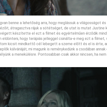
gvan benne a lehetőség arra, hogy meglássuk a világosságot és k
nézőit, átragasztva rájuk a sötétséget, de utat is mutat Justine 
ás végett készítette el ezt a filmet és egyértelműen érződik min
dönteni, hogy terápiás jelleggel csinálta-e meg ezt a filmet, 
ítom kicsit mindkettő cél lebegett a szeme előtt és el is érte, a
replők kálváriáját, mi magunk is reménykedünk a csodában annak 
sélyünk a menekülésre. Pontosabban csak akkor nincsen, ha nem 