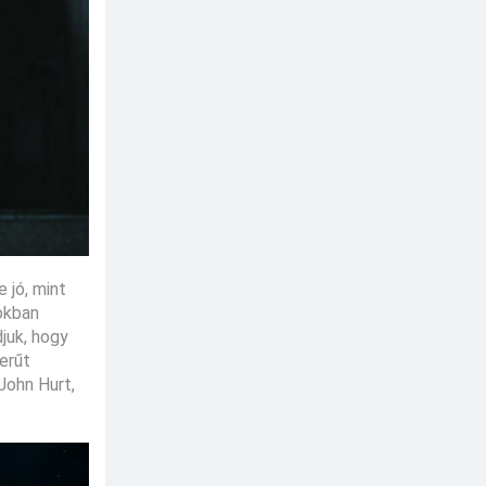
 jó, mint
okban
djuk, hogy
zerűt
John Hurt,