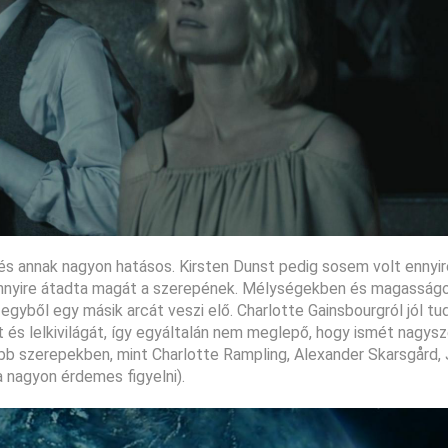
és annak nagyon hatásos. Kirsten Dunst pedig sosem volt ennyire
mennyire átadta magát a szerepének. Mélységekben és magasság
 egyből egy másik arcát veszi elő. Charlotte Gainsbourgról jól tu
át és lelkivilágát, így egyáltalán nem meglepő, hogy ismét nagys
ebb szerepekben, mint Charlotte Rampling, Alexander Skarsgård, 
a nagyon érdemes figyelni).