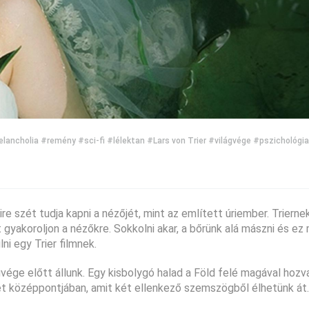
lancholia
#remény
#sci-fi
#lélektan
#Lars von Trier
#világvége
#pszichológia
ire szét tudja kapni a nézőjét, mint az említett úriember. Triern
gyakoroljon a nézőkre. Sokkolni akar, a bőrünk alá mászni és ez 
lni egy Trier filmnek.
vége előtt állunk. Egy kisbolygó halad a Föld felé magával hozva
et középpontjában, amit két ellenkező szemszögből élhetünk át.