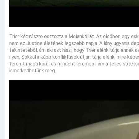
Trier két részre osztotta a Melankóliát. Az elsőben egy e
nem ez Justine életének legszebb napja. A lány ugyanis dep
tekintetéből, ám aki azt hiszi, hogy Trier elénk tárja ennek
ilyen. Sokkal inkább konfliktusok útján tárja elénk, mire k
teremt maga körül és mindent lerombol, ám a teljes sötétsé
ismerkedhetünk meg.