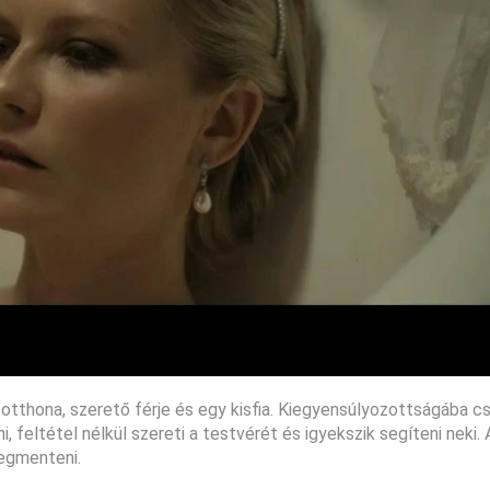
ű otthona, szerető férje és egy kisfia. Kiegyensúlyozottságába c
i, feltétel nélkül szereti a testvérét és igyekszik segíteni neki.
egmenteni.