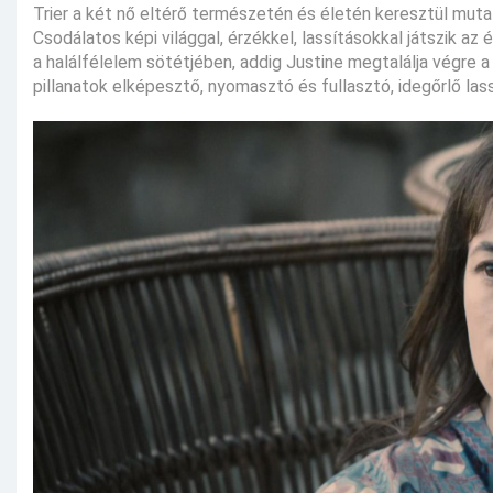
Trier a két nő eltérő természetén és életén keresztül muta
Csodálatos képi világgal, érzékkel, lassításokkal játszik a
a halálfélelem sötétjében, addig Justine megtalálja végre a
pillanatok elképesztő, nyomasztó és fullasztó, idegőrlő las