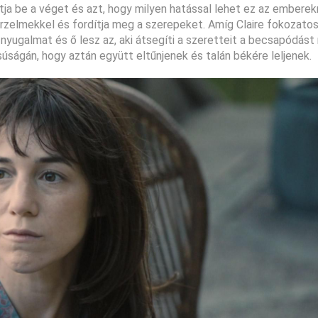
tja be a véget és azt, hogy milyen hatással lehet ez az emberek
z érzelmekkel és fordítja meg a szerepeket. Amíg Claire fokozato
 nyugalmat és ő lesz az, aki átsegíti a szeretteit a becsapódás
súságán, hogy aztán együtt eltűnjenek és talán békére leljenek.