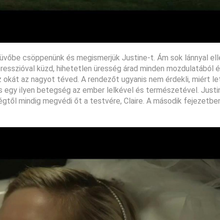
sküvőbe csöppenünk és megismerjük Justine-t. Ám sok lánnyal el
resszióval küzd, hihetetlen üresség árad minden mozdulatából é
 az okát az nagyot téved. A rendezőt ugyanis nem érdekli, miért le
épes egy ilyen betegség az ember lelkével és természetével. Just
gtől mindig megvédi őt a testvére, Claire. A második fejezetbe