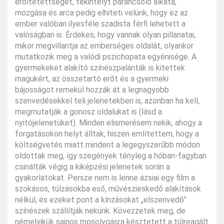
erőltetettséget, tekintélyt parancsoló alkata,
mozgása és arca pedig elhiteti velünk, hogy ez az
ember valóban ilyesféle szadista férfi lehetett a
valóságban is. Érdekes, hogy vannak olyan pillanatai,
mikor megvillantja az emberséges oldalát, olyankor
mutatkozik meg a valódi pszichopata egyénisége. A
gyermekeket alakító színészpalánták is kitettek
magukért, az összetartó erőt és a gyermeki
bájosságot remekül hozzák át a legnagyobb
szenvedésekkel teli jelenetekben is, azonban ha kell,
megmutatják a gonosz oldalukat is (lásd a
nyitójelenetüket). Minden elismerésem nekik, ahogy a
forgatásokon helyt álltak, hiszen említettem, hogy a
költségvetés miatt mindent a legegyszerűbb módon
oldottak meg, így szegények tényleg a hóban-fagyban
csinálták végig a kiképzési jelenetek során a
gyakorlatokat. Persze nem is lenne ázsiai egy film a
szokásos, túlzásokba eső, művészieskedő alakítások
nélkül, és ezeket pont a kínzásokat „elszenvedő”
színészek szállítják nekünk. Kövezzetek meg, de
némelyikük sajnos mosolygásra késztetett a túlreagált