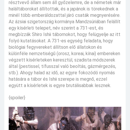
résztvevő állam sem áll győzelemre, de a németek már
haláltáborokat állítottak, és a japánok is törekednek a
minél több emberáldozattal járó csaták megnyerésére.
Az ázsiai szigetország kormánya Mandzsúriában felállít
egy kísérleti telepet, név szerint a 731-est, és
megbízzák Shiro Ishii tábornokot, hogy felügyelje az itt
folyó kutatásokat. A 731-es egység feladata, hogy
biológiai fegyvereket állítson elő állatokon és
különféle nemzetiségű (orosz, koreai, kínai) embereken
végzett kísérleteken keresztül, szadista módszerek
által (pestissel, tífusszal való beoltás, gázmérgezés,
stb.). Ahogy halad az idő, az egyre fokozódó nyomás
hatására a tábor és Ishii szerepe is megnő, ezzel
együtt a kísérletek is egyre brutálisabbak lesznek.
{spoiler}