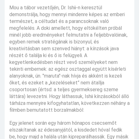
Mou a tábor vezetőjén, Dr. Ishii-n keresztül
demonstrálja, hogy mennyi mindenre képes az emberi
természet, a céltudat és a parancsoknak való
megfelelés. A doki amellett, hogy eltökélten próbál
minél jobb eredményeket felmutatni a feljebbvalóinak,
egyben remek stratégának is bizonyul, és
kreativitásban sem szenved hiányt: a kínzások java
részét ő találja ki és ő is felügyeli. A
kegyetlenkedésben részt vevő személyeket nem
tekinti embernek: az egész osztaggal együtt kísérleti
alanyoknak, ún. "maruta"-nak hívja és akként is kezeli
őket, és ezeket a „kezeléseket” nem átallja
csoportosan (értsd: a teljes gyermeksereg szeme
láttára) levezetni. Hogy láthassuk, Ishii kínzásokból álló
tárháza mennyire kifogyhatatlan, következzen néhány a
filmben bemutatott borzalmakból:
Egy jelenet során egy három hónapos csecsemőt
elszakítanak az édesanyjától, a kisdedet hóval fedik
be, hogy majd a halála után kipreparálhassák. Egy másik