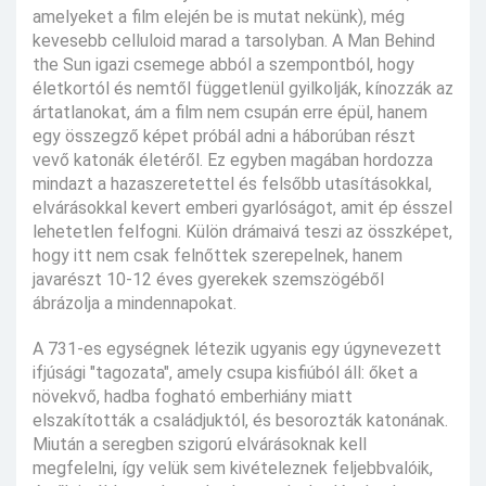
amelyeket a film elején be is mutat nekünk), még
kevesebb celluloid marad a tarsolyban. A Man Behind
the Sun igazi csemege abból a szempontból, hogy
életkortól és nemtől függetlenül gyilkolják, kínozzák az
ártatlanokat, ám a film nem csupán erre épül, hanem
egy összegző képet próbál adni a háborúban részt
vevő katonák életéről. Ez egyben magában hordozza
mindazt a hazaszeretettel és felsőbb utasításokkal,
elvárásokkal kevert emberi gyarlóságot, amit ép ésszel
lehetetlen felfogni. Külön drámaivá teszi az összképet,
hogy itt nem csak felnőttek szerepelnek, hanem
javarészt 10-12 éves gyerekek szemszögéből
ábrázolja a mindennapokat.
A 731-es egységnek létezik ugyanis egy úgynevezett
ifjúsági "tagozata", amely csupa kisfiúból áll: őket a
növekvő, hadba fogható emberhiány miatt
elszakították a családjuktól, és besorozták katonának.
Miután a seregben szigorú elvárásoknak kell
megfelelni, így velük sem kivételeznek feljebbvalóik,