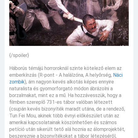
{/spoiler}
Háborús témájú horroroknál szinte kötelező elem az
emberkínzás (R-pont - A halálzóna, A helyőrség,
Náci
zombik
), ám nagyon kevés alkotás képes ennyire
naturalista és gyomorforgató módon ábrázolni a
borzalmakat, mint ez a mű. Ha hozzávesszük, hogy a
filmben szereplő 731-es tábor valóban létezett
(csupán kevés bizonyíték maradt utána, de a rendező,
Tun Fei Mou, akinek több évnyi előkészület után az
amerikai kapcsolatainak köszönhetően és számos
petíció után sikerült tető alá hoznia az álomprojektét,
beszereznie a bizonyítékokat a tábor létezéséről,