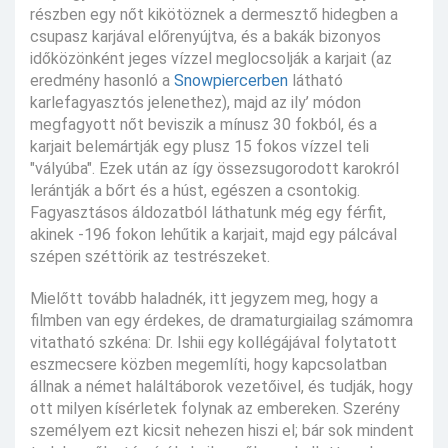
részben egy nőt kikötöznek a dermesztő hidegben a
csupasz karjával előrenyújtva, és a bakák bizonyos
időközönként jeges vízzel meglocsolják a karjait (az
eredmény hasonló a
Snowpiercerben
látható
karlefagyasztós jelenethez), majd az ily’ módon
megfagyott nőt beviszik a mínusz 30 fokból, és a
karjait belemártják egy plusz 15 fokos vízzel teli
"vályúba". Ezek után az így össezsugorodott karokról
lerántják a bőrt és a húst, egészen a csontokig.
Fagyasztásos áldozatból láthatunk még egy férfit,
akinek -196 fokon lehűtik a karjait, majd egy pálcával
szépen széttörik az testrészeket.
Mielőtt tovább haladnék, itt jegyzem meg, hogy a
filmben van egy érdekes, de dramaturgiailag számomra
vitatható szkéna: Dr. Ishii egy kollégájával folytatott
eszmecsere közben megemlíti, hogy kapcsolatban
állnak a német haláltáborok vezetőivel, és tudják, hogy
ott milyen kísérletek folynak az embereken. Szerény
személyem ezt kicsit nehezen hiszi el; bár sok mindent