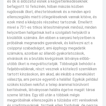
és ők is áldozatul esnek a kegyetlenkedéseknek:
befagyott tó felszínén, hóban mászás közben
rugdossák őket, éheztetéseknek és a minden apró
ellenszegülés miatti ütlegeléseknek vannak kitéve, és
ezek mind a kiképzés részeihez tartoznak. Emellett
mivel a 731-es titkos létesítménynek minősül, minden
helyzetben hallgatniuk kell a szolgálati helyükről a
kívülállók számára. Ám ebben a sanyarú helyzetben is
próbálnak megmaradni gyereknek, és kiélvezni azt a
csöppnyi szabadságot, ami épphogy megadatik
számukra, azonban az állandó gyakorlatozások,
elvárások és a brutális kivégzések látványa előbb-
utóbb őket is megváltoztatják. Többségük behódol a
feljebbvalóiknak, részt vesznek a kötelező szemléken
tartott kínzásokon, ám akad, aki inkább a menekülést
választja, ami persze egyenlő a halállal. Egyikük például
szökés közben nekifut a telep árammal körülvont
kerítésének, látványosan halálra égetve magát társai
szeme láttára. Egy idő után a többiek mégis
megpróbálnak ellenszegülni a túlzásba vitt veréseknek
és szadizmusoknak, tisztjeik ellen fordulnak, de persze