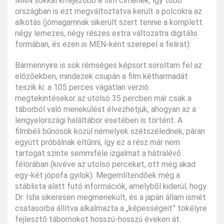
MAN sokkal kifejezőbb a film címének, így több
országban is ezt megváltoztatva került a polcokra az
alkotás (jómagamnak sikerült szert tennie a komplett
négy lemezes, négy részes extra változatra digitális
formában, és ezen is MEN-ként szerepel a felirat).
Bármennyire is sok rémséges képsort soroltam fel az
előzőekben, mindezek csupán a film kétharmadát
teszik ki: a 105 perces vágatlan verzió
megtekintésekor az utolsó 35 percben már csak a
táborból való menekülést élvezhetjük, ahogyan az a
lengyelországi haláltábor esetében is történt. A
filmbéli bűnösök közül némelyek szétszélednek, páran
együtt próbálnak eltűnni, így ez a rész már nem
tartogat szinte semmiféle izgalmat a hátralévő
félórában (kivéve az utolsó perceket, ott még akad
egy-két jópofa gyilok). Megemlítendőek még a
stáblista alatt futó információk, amelyből kiderül, hogy
Dr. Ishii sikeresen megmenekült, és a japán állam ismét
csatasorba állítva alkalmazta a „képességeit” tökélyre
fejlesztő tábornokot hosszú-hosszú éveken át.