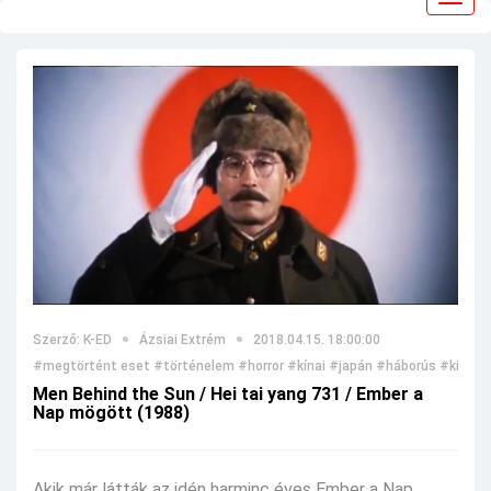
navig
Szerző: K-ED
Ázsiai Extrém
2018.04.15. 18:00:00
#megtörtént eset
#történelem
#horror
#kínai
#japán
#háborús
#kínzás
Men Behind the Sun / Hei tai yang 731 / Ember a
Nap mögött (1988)
Akik már látták az idén harminc éves Ember a Nap