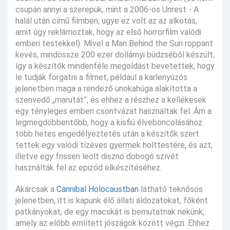
csupán annyi a szerepük, mint a 2006-os Unrest - A
halál után című filmben; ugye ez volt az az alkotás,
amit úgy reklámoztak, hogy az első horrorfilm valódi
emberi testekkel). Mivel a Man Behind the Sun roppant
kevés, mindössze 200 ezer dollárnyi büdzséből készült,
így a készítők mindenféle megoldást bevetettek, hogy
le tudják forgatni a filmet, például a karlenyúzós
jelenetben maga a rendező unokahúga alakította a
szenvedő „marutát”, és ehhez a részhez a kellékesek
egy tényleges emberi csontvázat használtak fel. Ám a
legmegdöbbentőbb, hogy a kisfiú élveboncolásához
több hetes engedélyeztetés után a készítők szert
tettek egy valódi tízéves gyermek holttestére, és azt,
illetve egy frissen leölt disznó dobogó szívét
használták fel az epizód elkészítéséhez.
Akárcsak a
Cannibal Holocaustban
látható teknősös
jelenetben, itt is kapunk élő állati áldozatokat, főként
patkányokat, de egy macskát is bemutatnak nekünk,
amely az előbb említett jószágok között végzi. Ehhez