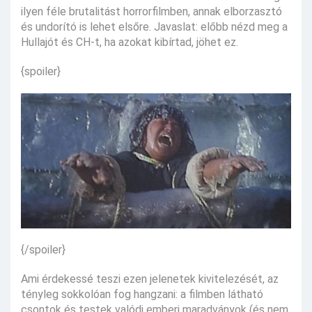
ilyen féle brutalitást horrorfilmben, annak elborzasztó
és undorító is lehet elsőre. Javaslat: előbb nézd meg a
Hullajót és CH-t, ha azokat kibírtad, jöhet ez.
{spoiler}
{/spoiler}
Ami érdekessé teszi ezen jelenetek kivitelezését, az
tényleg sokkolóan fog hangzani: a filmben látható
csontok és testek valódi emberi maradványok (és nem