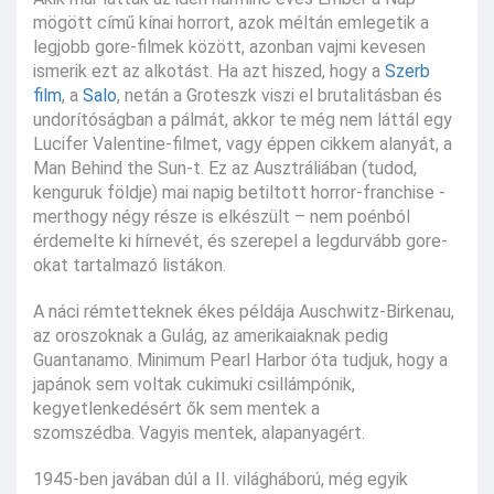
mögött című kínai horrort, azok méltán emlegetik a
legjobb gore-filmek között, azonban vajmi kevesen
ismerik ezt az alkotást. Ha azt hiszed, hogy a
Szerb
film
, a
Salo
, netán a Groteszk viszi el brutalitásban és
undorítóságban a pálmát, akkor te még nem láttál egy
Lucifer Valentine-filmet, vagy éppen cikkem alanyát, a
Man Behind the Sun-t. Ez az Ausztráliában (tudod,
kenguruk földje) mai napig betiltott horror-franchise -
merthogy négy része is elkészült – nem poénból
érdemelte ki hírnevét, és szerepel a legdurvább gore-
okat tartalmazó listákon.
A náci rémtetteknek ékes példája Auschwitz-Birkenau,
az oroszoknak a Gulág, az amerikaiaknak pedig
Guantanamo. Minimum Pearl Harbor óta tudjuk, hogy a
japánok sem voltak cukimuki csillámpónik,
kegyetlenkedésért ők sem mentek a
szomszédba. Vagyis mentek, alapanyagért.
1945-ben javában dúl a II. világháború, még egyik