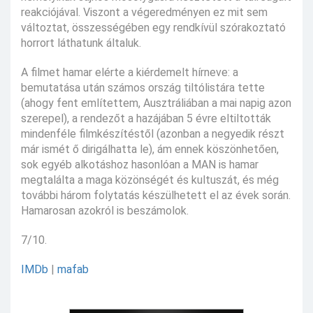
reakciójával. Viszont a végeredményen ez mit sem
változtat, összességében egy rendkívül szórakoztató
horrort láthatunk általuk.
A filmet hamar elérte a kiérdemelt hírneve: a
bemutatása után számos ország tiltólistára tette
(ahogy fent említettem, Ausztráliában a mai napig azon
szerepel), a rendezőt a hazájában 5 évre eltiltották
mindenféle filmkészítéstől (azonban a negyedik részt
már ismét ő dirigálhatta le), ám ennek köszönhetően,
sok egyéb alkotáshoz hasonlóan a MAN is hamar
megtalálta a maga közönségét és kultuszát, és még
további három folytatás készülhetett el az évek során.
Hamarosan azokról is beszámolok.
7/10.
IMDb
|
mafab