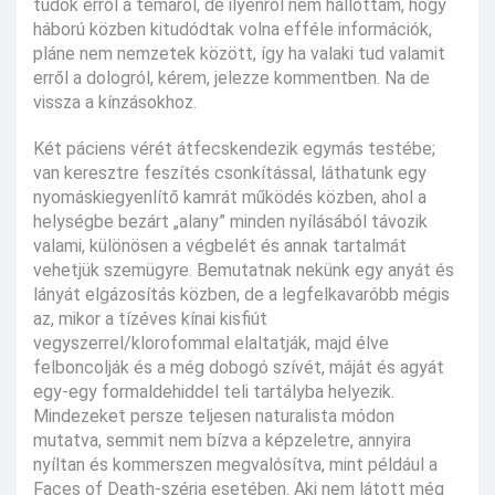
tudok erről a témáról, de ilyenről nem hallottam, hogy
háború közben kitudódtak volna efféle információk,
pláne nem nemzetek között, így ha valaki tud valamit
erről a dologról, kérem, jelezze kommentben. Na de
vissza a kínzásokhoz.
Két páciens vérét átfecskendezik egymás testébe;
van keresztre feszítés csonkítással, láthatunk egy
nyomáskiegyenlítő kamrát működés közben, ahol a
helységbe bezárt „alany” minden nyílásából távozik
valami, különösen a végbelét és annak tartalmát
vehetjük szemügyre. Bemutatnak nekünk egy anyát és
lányát elgázosítás közben, de a legfelkavaróbb mégis
az, mikor a tízéves kínai kisfiút
vegyszerrel/klorofommal elaltatják, majd élve
felboncolják és a még dobogó szívét, máját és agyát
egy-egy formaldehiddel teli tartályba helyezik.
Mindezeket persze teljesen naturalista módon
mutatva, semmit nem bízva a képzeletre, annyira
nyíltan és kommerszen megvalósítva, mint például a
Faces of Death-széria esetében. Aki nem látott még