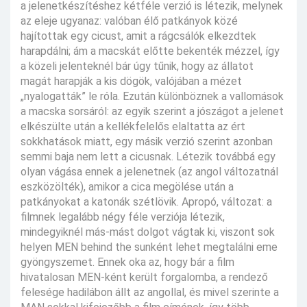
a jelenetkészítéshez kétféle verzió is létezik, melynek
az eleje ugyanaz: valóban élő patkányok közé
hajítottak egy cicust, amit a rágcsálók elkezdtek
harapdálni; ám a macskát előtte bekenték mézzel, így
a közeli jelenteknél bár úgy tűnik, hogy az állatot
magát harapják a kis dögök, valójában a mézet
„nyalogatták” le róla. Ezután különböznek a vallomások
a macska sorsáról: az egyik szerint a jószágot a jelenet
elkészülte után a kellékfelelős elaltatta az ért
sokkhatások miatt, egy másik verzió szerint azonban
semmi baja nem lett a cicusnak. Létezik továbbá egy
olyan vágása ennek a jelenetnek (az angol változatnál
eszközölték), amikor a cica megölése után a
patkányokat a katonák szétlövik. Apropó, változat: a
filmnek legalább négy féle verziója létezik,
mindegyiknél más-mást dolgot vágtak ki, viszont sok
helyen MEN behind the sunként lehet megtalálni eme
gyöngyszemet. Ennek oka az, hogy bár a film
hivatalosan MEN-ként került forgalomba, a rendező
felesége hadilábon állt az angollal, és mivel szerinte a