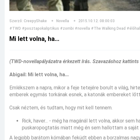
Szerző: CreepyShake
Novella
2015.10.12. 08:00:03
#TWD
#posztapokaliptikus
#zombi
#novella
#The Walking Dead
#élőha
Mi lett volna, ha...
(TWD-novellapályázatra érkezett írás. Szavazáshoz kattints
Abigail: Mi lett volna, ha...
Emlékszem a napra, mikor a feje tetejére borult a világ, hir
emberek egymás torkának esnek, a katonák embereket lőtte
Csak néztem, és tudtam, hogy mit kell tennem.
Rick, haver... - még ha magánál lett volna, akkor sem 
puskaropogtatás miatt még én sem hallottam a saját
A legjobb barátom kómában feküdt ebben a borzalmas nagy k