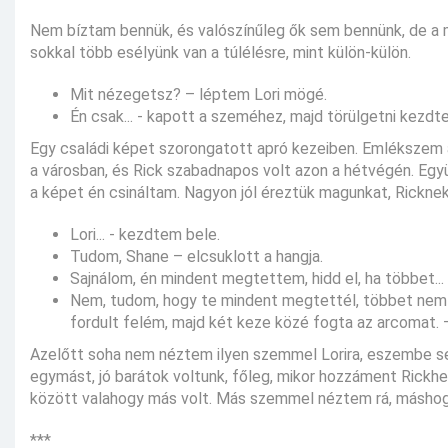
Nem bíztam bennük, és valószínűleg ők sem bennünk, de a ma
sokkal több esélyünk van a túlélésre, mint külön-külön.
Mit nézegetsz? – léptem Lori mögé.
Én csak... - kapott a szeméhez, majd törülgetni kezdte
Egy családi képet szorongatott apró kezeiben. Emlékszem arr
a városban, és Rick szabadnapos volt azon a hétvégén. Egy
a képet én csináltam. Nagyon jól éreztük magunkat, Ricknek
Lori... - kezdtem bele.
Tudom, Shane – elcsuklott a hangja.
Sajnálom, én mindent megtettem, hidd el, ha többet...
Nem, tudom, hogy te mindent megtettél, többet nem is
fordult felém, majd két keze közé fogta az arcomat. 
Azelőtt soha nem néztem ilyen szemmel Lorira, eszembe sem
egymást, jó barátok voltunk, főleg, mikor hozzáment Rickh
között valahogy más volt. Más szemmel néztem rá, máshog
***