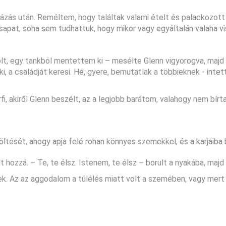
zás után. Reméltem, hogy találtak valami ételt és palackozott i
csapat, soha sem tudhattuk, hogy mikor vagy egyáltalán valaha v
volt, egy tankból mentettem ki – mesélte Glenn vigyorogva, majd
, a családját keresi. Hé, gyere, bemutatlak a többieknek - intet
, akiről Glenn beszélt, az a legjobb barátom, valahogy nem bírta
öltését, ahogy apja felé rohan könnyes szemekkel, és a karjaiba 
t hozzá. – Te, te élsz. Istenem, te élsz – borult a nyakába, majd
. Az az aggodalom a túlélés miatt volt a szemében, vagy mert 