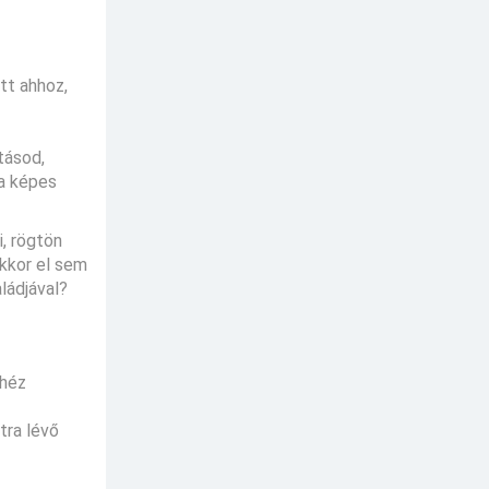
tt ahhoz,
tásod,
na képes
, rögtön
akkor el sem
ládjával?
ehéz
tra lévő