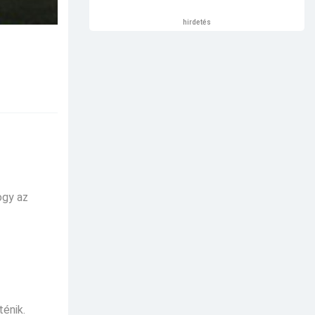
hirdetés
ogy az
énik.