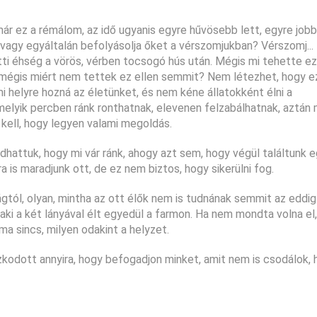
ár ez a rémálom, az idő ugyanis egyre hűvösebb lett, egyre jobb
eg, vagy egyáltalán befolyásolja őket a vérszomjukban? Vérszomj..
ti éhség a vörös, vérben tocsogó hús után. Mégis mi tehette ez
mégis miért nem tettek ez ellen semmit? Nem létezhet, hogy ez
i helyre hozná az életünket, és nem kéne állatokként élni a
elyik percben ránk ronthatnak, elevenen felzabálhatnak, aztán m
kell, hogy legyen valami megoldás.
dhattuk, hogy mi vár ránk, ahogy azt sem, hogy végül találtunk 
 is maradjunk ott, de ez nem biztos, hogy sikerülni fog.
lágtól, olyan, mintha az ott élők nem is tudnának semmit az eddig
 aki a két lányával élt egyedül a farmon. Ha nem mondta volna el
a sincs, milyen odakint a helyzet.
dzkodott annyira, hogy befogadjon minket, amit nem is csodálok, 