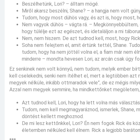
Beszélhetünk, Lori? – álltam mögé.
Miről akarsz beszélni, Shane? – a hangja nem volt gú
Tudom, hogy most dühös vagy, és azt is, hogy most, hog
Nem vagyok dühös – vágta rá. – Megkönnyebbültem, és 
hogy túlélje ezt az egészet, és idetaláljon a mi tábo
Nem, nem hiszem. De azt tudnod kell, most, hogy Rick v
Soha nem felejtem el, amit értünk tettél, Shane. Tu
tudom, hogy ha nem jöttél volna el, a fiam már nem 
minderre – mondta hevesen Lori, az arcán csak úgy fol
Ez senkinek nem volt könnyű, nem tudom, melyik ember bírt
kell cselekedni, senki nem ítélhet el, mert a legtöbben azt
megyek nélküle, inkább ottmaradok vele”, de ez mégis mily
Azzal nem megyek semmire, ha mindkettőnket megöletem, 
Azt tudnod kell, Lori, hogy ha lett volna más választás
Tudom, nem kell megmagyaráznod, ismerlek, Shane, már
döntést kellett meghoznod.
De mi lesz kettőnkkel, Lori? Én nem fogok Rick és közé
életemben nélküled kell élnem. Rick a legjobb barátom,