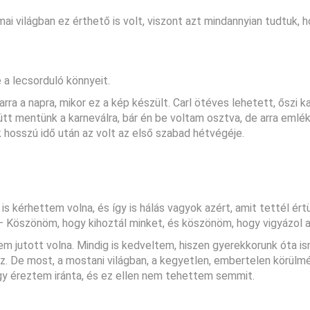
i világban ez érthető is volt, viszont azt mindannyian tudtuk, 
 a lecsorduló könnyeit.
a a napra, mikor ez a kép készült. Carl ötéves lehetett, őszi k
ütt mentünk a karneválra, bár én be voltam osztva, de arra eml
 hosszú idő után az volt az első szabad hétvégéje.
 kérhettem volna, és így is hálás vagyok azért, amit tettél ért
– Köszönöm, hogy kihoztál minket, és köszönöm, hogy vigyázol a
 jutott volna. Mindig is kedveltem, hiszen gyerekkorunk óta i
ez. De most, a mostani világban, a kegyetlen, embertelen körülm
y éreztem iránta, és ez ellen nem tehettem semmit.