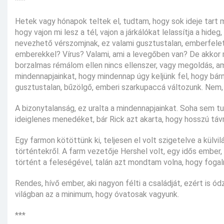
***
Hetek vagy hónapok teltek el, tudtam, hogy sok ideje tart m
hogy vajon mi lesz a tél, vajon a járkálókat lelassítja a hid
nevezhető vérszomjnak, ez valami gusztustalan, emberfelet
emberekkel? Vírus? Valami, ami a levegőben van? De akkor 
borzalmas rémálom ellen nincs ellenszer, vagy megoldás, am
mindennapjainkat, hogy mindennap úgy keljünk fel, hogy bárm
gusztustalan, bűzölgő, emberi szarkupaccá változunk. Nem, 
A bizonytalanság, ez uralta a mindennapjainkat. Soha sem tu
ideiglenes menedéket, bár Rick azt akarta, hogy hosszú távra
Egy farmon kötöttünk ki, teljesen el volt szigetelve a külvi
történtekről. A farm vezetője Hershel volt, egy idős ember,
történt a feleségével, talán azt mondtam volna, hogy fogalm
Rendes, hívő ember, aki nagyon félti a családját, ezért is ó
világban az a minimum, hogy óvatosak vagyunk.
***