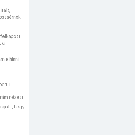
talt,
isszaérnek-
 felkapott
t a
m elhinni.
borul.
 rám nézett.
rájött, hogy