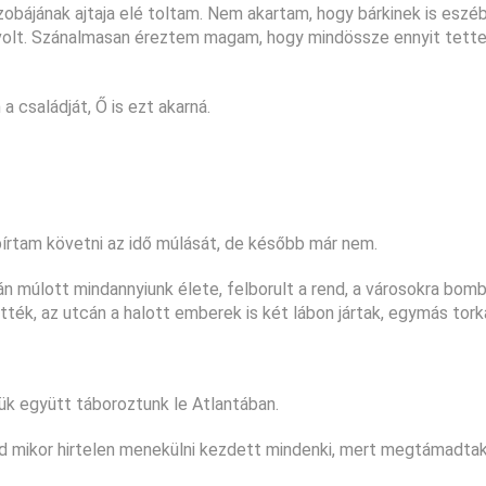
bájának ajtaja elé toltam. Nem akartam, hogy bárkinek is eszé
 volt. Szánalmasan éreztem magam, hogy mindössze ennyit tette
 családját, Ő is ezt akarná.
írtam követni az idő múlását, de később már nem.
íján múlott mindannyiunk élete, felborult a rend, a városokra bom
tték, az utcán a halott emberek is két lábon jártak, egymás tor
ük együtt táboroztunk le Atlantában.
d mikor hirtelen menekülni kezdett mindenki, mert megtámadtak 