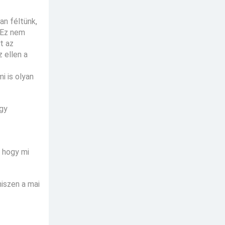
an féltünk,
. Ez nem
t az
 ellen a
i is olyan
egy
, hogy mi
hiszen a mai