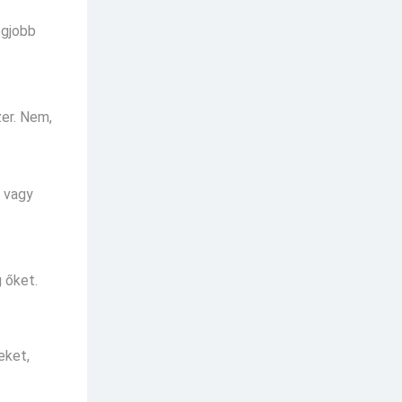
egjobb
er. Nem,
g vagy
 őket.
eket,