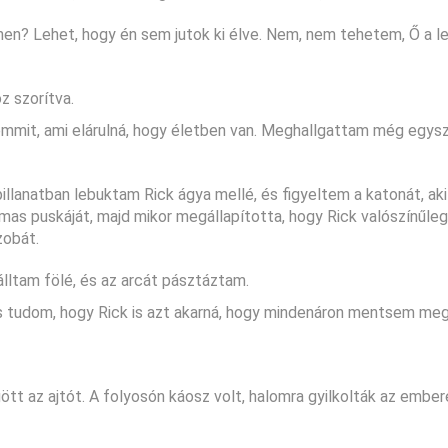
en? Lehet, hogy én sem jutok ki élve. Nem, nem tehetem, Ő a l
z szorítva.
mmit, ami elárulná, hogy életben van. Meghallgattam még egysz
pillanatban lebuktam Rick ágya mellé, és figyeltem a katonát, aki
mas puskáját, majd mikor megállapította, hogy Rick valószínűle
zobát.
álltam fölé, és az arcát pásztáztam.
 és tudom, hogy Rick is azt akarná, hogy mindenáron mentsem meg
 az ajtót. A folyosón káosz volt, halomra gyilkolták az ember