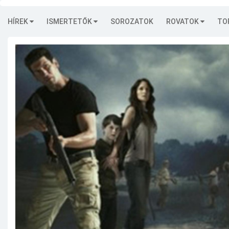
HÍREK
ISMERTETŐK
SOROZATOK
ROVATOK
TO