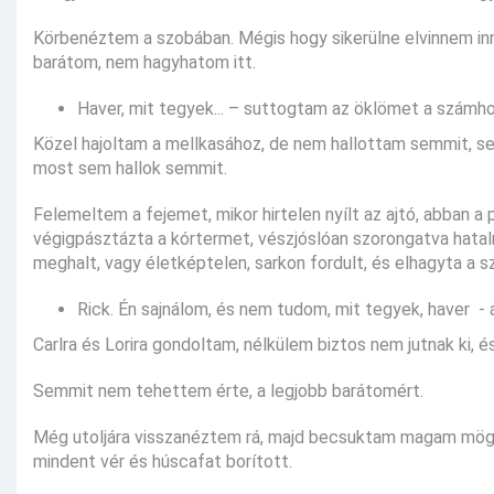
Körbenéztem a szobában. Mégis hogy sikerülne elvinnem inn
barátom, nem hagyhatom itt.
Haver, mit tegyek... – suttogtam az öklömet a számho
Közel hajoltam a mellkasához, de nem hallottam semmit, se
most sem hallok semmit.
Felemeltem a fejemet, mikor hirtelen nyílt az ajtó, abban a 
végigpásztázta a kórtermet, vészjóslóan szorongatva hatal
meghalt, vagy életképtelen, sarkon fordult, és elhagyta a s
Rick. Én sajnálom, és nem tudom, mit tegyek, haver - 
Carlra és Lorira gondoltam, nélkülem biztos nem jutnak ki,
Semmit nem tehettem érte, a legjobb barátomért.
Még utoljára visszanéztem rá, majd becsuktam magam mögött
mindent vér és húscafat borított.