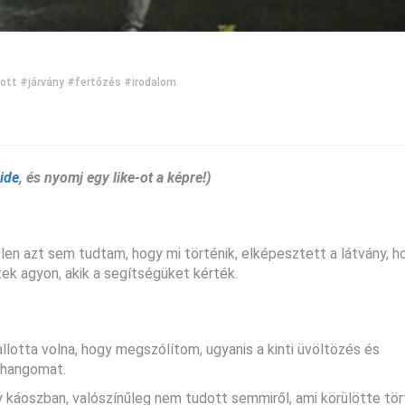
lott
#járvány
#fertőzés
#irodalom
ide
, és nyomj egy like-ot a képre!)
telen azt sem tudtam, hogy mi történik, elképesztett a látvány, h
k agyon, akik a segítségüket kérték.
hallotta volna, hogy megszólítom, ugyanis a kinti üvöltözés és
 hangomat.
áoszban, valószínűleg nem tudott semmiről, ami körülötte tört