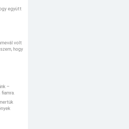
hogy együtt
arnevál volt
ékszem, hogy
ünk –
 fiamra.
smertük
ények