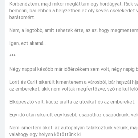
Körbenéztem, majd mikor megláttam egy hordágyat, Rick szo
bemenni, bár ebben a helyzetben ez oly kevés cselekedet
barátomért.
Nem, a legtöbb, amit tehetek érte, az az, hogy megmentem a
Igen, ezt akarná...
***
Négy nappal később már időérzékem sem volt, négy napig b
Lorit és Carlt sikerült kimentenem a városból, bár hajszál h
az embereket, akik nem voltak megfertőzve, szó nélkül lelő
Elképesztő volt, káosz uralta az utcákat és az embereket.
Egy idő után sikerült egy kisebb csapathoz csapódnunk, vel
Nem ismertem őket, az autópályán találkoztunk velünk, maj
valahogy egy helyen kötöttünk ki.