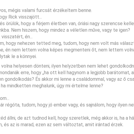
nyos, mégis valami furcsát érzékeltem benne.
y Rick visszajött...
örülök, hogy a férjem életben van, óriási nagy szerencse kelle
runkba. Nem hiszem, hogy mindez a véletlen műve, vagy te igen?
isszatért, én...
dom, hogy nehezen tetted meg, tudom, hogy nem volt más válasz
élne, én nem lettem volna képes megmenteni őt, nem lettem vol
ytak le a könnyei.
 volna helyesen dönteni, ilyen helyzetben nem lehet gondolkodni
 mondanák erre, hogy „ha ott kell hagynom a legjobb barátomat, 
en gondolkodás? És akkor mi lenne a családommal, vagy az ő csa
ha mindketten meghalunk, úgy mi értelme lenne?
om...
 régóta, tudom, hogy jó ember vagy, és sajnálom, hogy ilyen n
d állni, de azt tudnod kell, hogy szeretlek, még akkor is, ha a há
 és az is marad, ezen az sem változtat, amit irántad érzek.