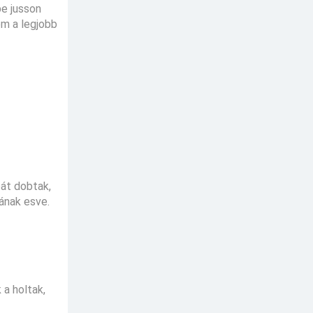
be jusson
m a legjobb
bát dobtak,
kának esve.
a holtak,