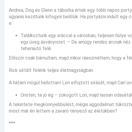
Andrea, Dog és Glenn a táborba értek egy több napos portyá
ugyanis kezdtünk kifogyni belőlük. Ha portyázni indult egy 
e.
Találkoztunk egy sráccal a városban, teljesen hülye 
egy üveg ásványvizet. – De amúgy rendes arcnak néz ki
teherautó felé.
Először csak bámultam, majd mikor ráeszméltem, hogy a férfi
Rick sétált felénk teljes életnagyságban.
A hátam mögül hallottam Lori elfojtott sírását, majd Carl üv
Úristen, te jó ég – zokogott Lori, majd lassan odasétál
A tekintete megkönnyebbülést, mégis aggodalmat tükröztek
most már én lettem a zavaró tényező az életükben?
***