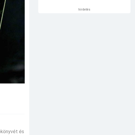
hirdetés
tókönyvét és