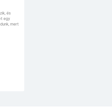
zik, és
ét egy
udunk, mert