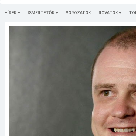
HÍREK
ISMERTETŐK
SOROZATOK
ROVATOK
TO