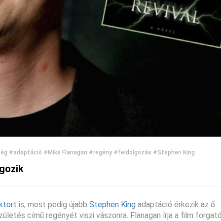
ség
#adaptáció
#Mike Flanagan
#regény
#feldolgozás
#Stephen King
lgozik
ktort
is, most pedig újabb
Stephen King
adaptáció érkezik az ő
ületés című regényét viszi vászonra. Flanagan írja a film forga