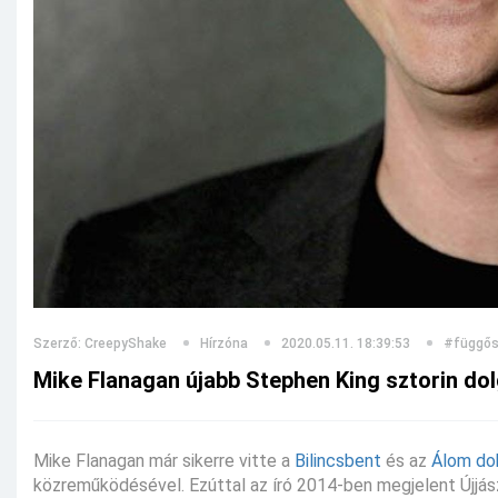
Szerző: CreepyShake
Hírzóna
2020.05.11. 18:39:53
#függő
Mike Flanagan újabb Stephen King sztorin do
Mike Flanagan már sikerre vitte a
Bilincsbent
és az
Álom do
közreműködésével. Ezúttal az író 2014-ben megjelent Újjász