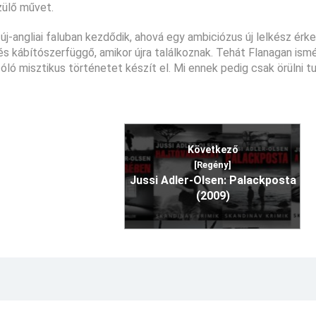
zülő művet.
új-angliai faluban kezdődik, ahová egy ambiciózus új lelkész érke
és kábítószerfüggő, amikor újra találkoznak. Tehát Flanagan ism
ló misztikus történetet készít el. Mi ennek pedig csak örülni t
Következő
[Regény]
Jussi Adler-Olsen: Palackposta
(2009)