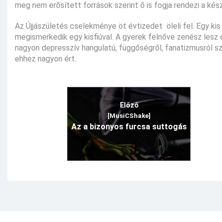
meg nem erősített források szerint ő is fogja rendezi a kés
Az Újjászületés cselekménye öt évtizedet öleli fel. Egy kis 
megismerkedik egy kisfiúval. A gyerek felnőve zenész lesz 
nagyon depresszív hangulatú, függőségről, fanatizmusról szó
ehhez nagyon ért.
Előző
[MusiCShake]
Az a bizonyos furcsa suttogás