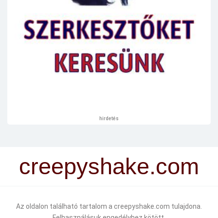
hirdetés
creepyshake.com
Az oldalon található tartalom a creepyshake.com tulajdona.
Felhasználásuk engedélyhez kötött.