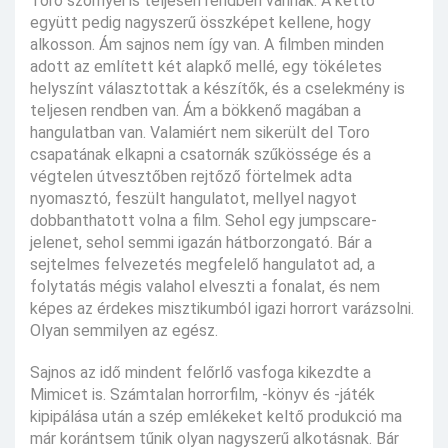
Toro szörnyei is teljesen rendben vannak. A kettő
együtt pedig nagyszerű összképet kellene, hogy
alkosson. Ám sajnos nem így van. A filmben minden
adott az említett két alapkő mellé, egy tökéletes
helyszínt választottak a készítők, és a cselekmény is
teljesen rendben van. Ám a bökkenő magában a
hangulatban van. Valamiért nem sikerült del Toro
csapatának elkapni a csatornák szűkössége és a
végtelen útvesztőben rejtőző förtelmek adta
nyomasztó, feszült hangulatot, mellyel nagyot
dobbanthatott volna a film. Sehol egy jumpscare-
jelenet, sehol semmi igazán hátborzongató. Bár a
sejtelmes felvezetés megfelelő hangulatot ad, a
folytatás mégis valahol elveszti a fonalat, és nem
képes az érdekes misztikumból igazi horrort varázsolni.
Olyan semmilyen az egész.
Sajnos az idő mindent felőrlő vasfoga kikezdte a
Mimicet is. Számtalan horrorfilm, -könyv és -játék
kipipálása után a szép emlékeket keltő produkció ma
már korántsem tűnik olyan nagyszerű alkotásnak. Bár