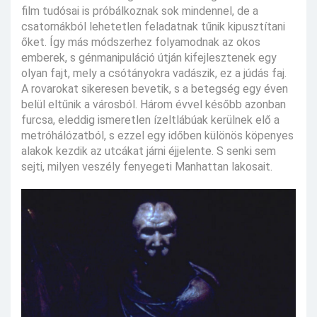
film tudósai is próbálkoznak sok mindennel, de a
csatornákból lehetetlen feladatnak tűnik kipusztítani
őket. Így más módszerhez folyamodnak az okos
emberek, s génmanipuláció útján kifejlesztenek egy
olyan fajt, mely a csótányokra vadászik, ez a júdás faj.
A rovarokat sikeresen bevetik, s a betegség egy éven
belül eltűnik a városból. Három évvel később azonban
furcsa, eleddig ismeretlen ízeltlábúak kerülnek elő a
metróhálózatból, s ezzel egy időben különös köpenyes
alakok kezdik az utcákat járni éjjelente. S senki sem
sejti, milyen veszély fenyegeti Manhattan lakosait.