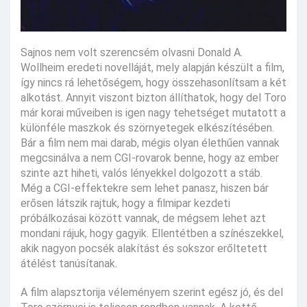
Sajnos nem volt szerencsém olvasni Donald A.
Wollheim eredeti novelláját, mely alapján készült a film,
így nincs rá lehetőségem, hogy összehasonlítsam a két
alkotást. Annyit viszont bizton állíthatok, hogy del Toro
már korai műveiben is igen nagy tehetséget mutatott a
különféle maszkok és szörnyetegek elkészítésében.
Bár a film nem mai darab, mégis olyan élethűen vannak
megcsinálva a nem CGI-rovarok benne, hogy az ember
szinte azt hiheti, valós lényekkel dolgozott a stáb.
Még a CGI-effektekre sem lehet panasz, hiszen bár
erősen látszik rajtuk, hogy a filmipar kezdeti
próbálkozásai között vannak, de mégsem lehet azt
mondani rájuk, hogy gagyik. Ellentétben a színészekkel,
akik nagyon pocsék alakítást és sokszor erőltetett
átélést tanúsítanak.
A film alapsztorija véleményem szerint egész jó, és del