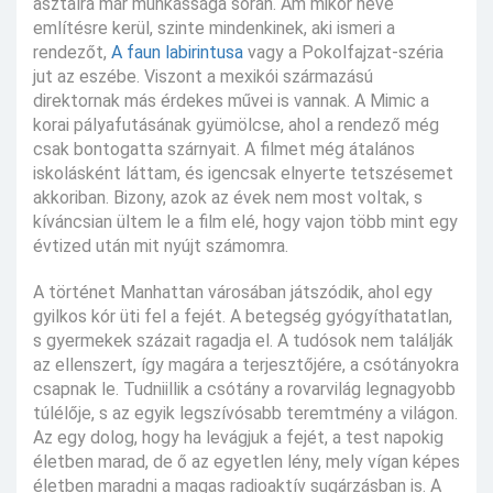
asztalra már munkássága során. Ám mikor neve
említésre kerül, szinte mindenkinek, aki ismeri a
rendezőt,
A faun labirintusa
vagy a Pokolfajzat-széria
jut az eszébe. Viszont a mexikói származású
direktornak más érdekes művei is vannak. A Mimic a
korai pályafutásának gyümölcse, ahol a rendező még
csak bontogatta szárnyait. A filmet még átalános
iskolásként láttam, és igencsak elnyerte tetszésemet
akkoriban. Bizony, azok az évek nem most voltak, s
kíváncsian ültem le a film elé, hogy vajon több mint egy
évtized után mit nyújt számomra.
A történet Manhattan városában játszódik, ahol egy
gyilkos kór üti fel a fejét. A betegség gyógyíthatatlan,
s gyermekek százait ragadja el. A tudósok nem találják
az ellenszert, így magára a terjesztőjére, a csótányokra
csapnak le. Tudniillik a csótány a rovarvilág legnagyobb
túlélője, s az egyik legszívósabb teremtmény a világon.
Az egy dolog, hogy ha levágjuk a fejét, a test napokig
életben marad, de ő az egyetlen lény, mely vígan képes
életben maradni a magas radioaktív sugárzásban is. A