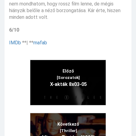
nem mondhatom, hogy rossz film lenne, de mégis
hiányzik belőle a néző borzongatása. Kár érte, hiszen
minden adott volt.
6/10
IMDb
**| **
mafab
Előző
[Sorozatok]
X-akták 8x03-05
Következő
[Thriller]