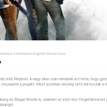
Harrelson
#Zombieland
#vígjáték
#Emma Stone
a
nd
című filmjével. A nagy siker után mindenki azt hitte, hogy gyo
összejönni a projekt. Most azonban tényleg tető alá hozzák a 
rg és Abigail Breslin is, valamint az első rész forgatókönyvét 
kriptjét.