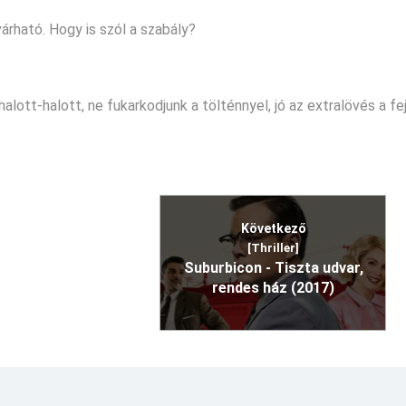
várható. Hogy is szól a szabály?
lott-halott, ne fukarkodjunk a tölténnyel, jó az extralövés a fej
Következő
[Thriller]
Suburbicon - Tiszta udvar,
rendes ház (2017)