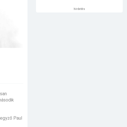
hirdetés
rsan
második
jegyző Paul