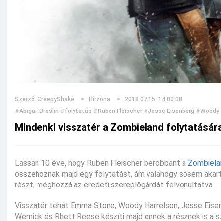
Szerző: CreepyShake
Hírzóna
2018.07.15. 14:00:00
#Abigail Breslin
#folytatás
#Ruben Fleischer
#Jesse Eisenberg
#Woody 
Mindenki visszatér a Zombieland folytatásár
Lassan 10 éve, hogy Ruben Fleischer berobbant a
Zombiela
összehoznak majd egy folytatást, ám valahogy sosem akart 
részt, méghozzá az eredeti szereplőgárdát felvonultatva.
Visszatér tehát Emma Stone, Woody Harrelson, Jesse Eisenbe
Wernick és Rhett Reese készíti majd ennek a résznek is a sz