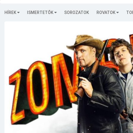
HÍREK
ISMERTETŐK
SOROZATOK
ROVATOK
TO