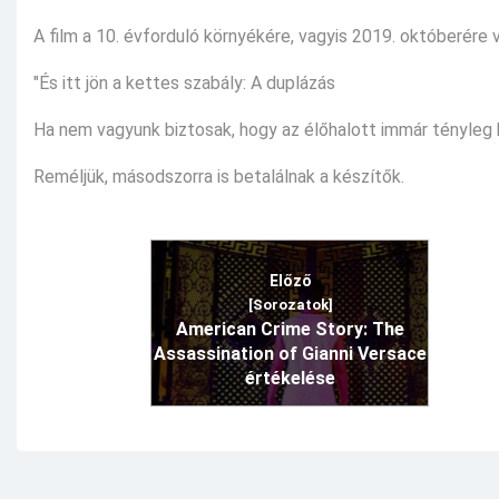
A film a 10. évforduló környékére, vagyis 2019. októberére 
"És itt jön a kettes szabály: A duplázás
Ha nem vagyunk biztosak, hogy az élőhalott immár tényleg ha
Reméljük, másodszorra is betalálnak a készítők.
Előző
[Sorozatok]
American Crime Story: The
Assassination of Gianni Versace
értékelése