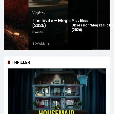
Vígjáték
The Invite – Meghívás
Misztikus
(2026)
Obsession/Megszállott
(2026)
Gaerity
TOVÁBB
THRILLER