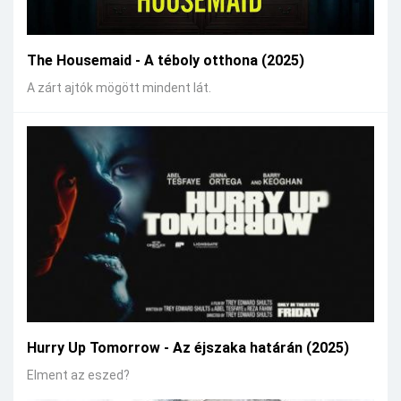
The Housemaid - A téboly otthona (2025)
A zárt ajtók mögött mindent lát.
Hurry Up Tomorrow - Az éjszaka határán (2025)
Elment az eszed?