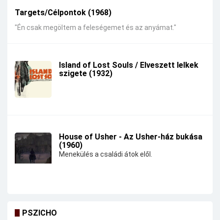
Targets/Célpontok (1968)
"Én csak megöltem a feleségemet és az anyámat."
Island of Lost Souls / Elveszett lelkek
szigete (1932)
House of Usher - Az Usher-ház bukása
(1960)
Menekülés a családi átok elől.
PSZICHO