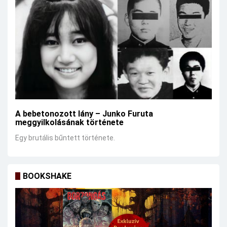
A bebetonozott lány – Junko Furuta
meggyilkolásának története
Egy brutális bűntett története.
BOOKSHAKE