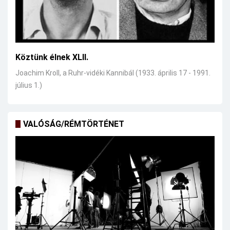
Köztünk élnek XLII.
Joachim Kroll, a Ruhr-vidéki Kannibál (1933. április 17 - 1991.
július 1.)
VALÓSÁG/RÉMTÖRTÉNET