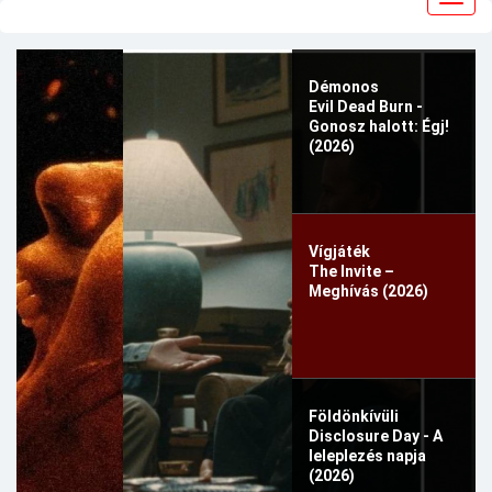
navig
Démonos
Evil Dead Burn -
Gonosz halott: Égj!
(2026)
Vígjáték
The Invite –
Meghívás (2026)
Földönkívüli
Disclosure Day - A
leleplezés napja
(2026)