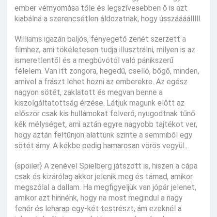
ember vérnyomása tőle és legszívesebben ő is azt
kiabálná a szerencsétlen áldozatnak, hogy ússzáááálllll.
Williams igazán baljós, fenyegető zenét szerzett a
filmhez, ami tökéletesen tudja illusztrálni, milyen is az
ismeretlentől és a megbúvótól való pánikszerű
félelem. Van itt zongora, hegedű, cselló, bőgő, minden,
amivel a frászt lehet hozni az emberekre. Az egész
nagyon sötét, zaklatott és megvan benne a
kiszolgáltatottság érzése. Látjuk magunk előtt az
először csak kis hullámokat felverő, nyugodtnak tűnő
kék mélységet, ami aztán egyre nagyobb tajtékot ver,
hogy aztán feltűnjön alattunk szinte a semmiből egy
sötét árny. A kékbe pedig hamarosan vörös vegyül...
{spoiler} A zenével Spielberg játszott is, hiszen a cápa
csak és kizárólag akkor jelenik meg és támad, amikor
megszólal a dallam. Ha megfigyeljük van jópár jelenet,
amikor azt hinnénk, hogy na most megindul a nagy
fehér és leharap egy-két testrészt, ám ezeknél a