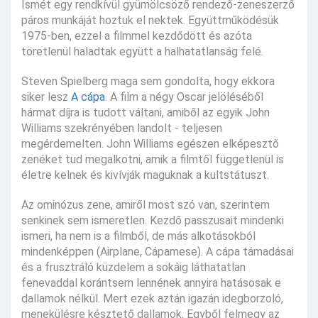
Ismét egy rendkívül gyümölcsöző rendező-zeneszerző
páros munkáját hoztuk el nektek. Együttműködésük
1975-ben, ezzel a filmmel kezdődött és azóta
töretlenül haladtak együtt a halhatatlanság felé.
Steven Spielberg maga sem gondolta, hogy ekkora
siker lesz
A cápa
. A film a négy Oscar jelöléséből
hármat díjra is tudott váltani, amiből az egyik John
Williams szekrényében landolt - teljesen
megérdemelten. John Williams egészen elképesztő
zenéket tud megalkotni, amik a filmtől függetlenül is
életre kelnek és kivívják maguknak a kultstátuszt.
Az ominózus zene, amiről most szó van, szerintem
senkinek sem ismeretlen. Kezdő passzusait mindenki
ismeri, ha nem is a filmből, de más alkotásokból
mindenképpen (Airplane, Cápamese). A cápa támadásai
és a frusztráló küzdelem a sokáig láthatatlan
fenevaddal korántsem lennének annyira hatásosak e
dallamok nélkül. Mert ezek aztán igazán idegborzoló,
menekülésre késztető dallamok. Egyből felmegy az