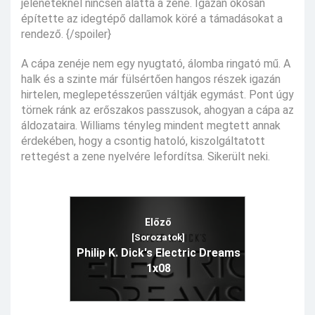
jeleneteknél nincsen alatta a zene. Igazán okosan
építette az idegtépő dallamok köré a támadásokat a
rendező. {/spoiler}
A cápa zenéje nem egy nyugtató, álomba ringató mű. A
halk és a szinte már fülsértően hangos részek igazán
hirtelen, meglepetésszerűen váltják egymást. Pont úgy
törnek ránk az erőszakos passzusok, ahogyan a cápa az
áldozataira. Williams tényleg mindent megtett annak
érdekében, hogy a csontig hatoló, kiszolgáltatott
rettegést a zene nyelvére lefordítsa. Sikerült neki.
Előző
[Sorozatok]
Philip K. Dick's Electric Dreams
1x08