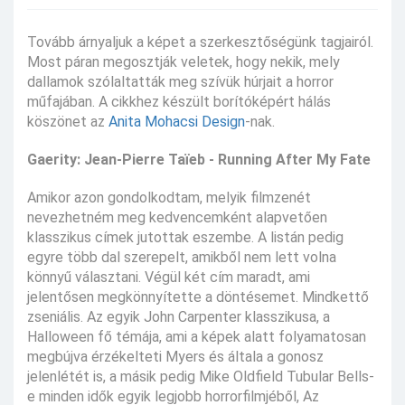
Tovább árnyaljuk a képet a szerkesztőségünk tagjairól.
Most páran megosztják veletek, hogy nekik, mely
dallamok szólaltatták meg szívük húrjait a horror
műfajában. A cikkhez készült borítóképért hálás
köszönet az
Anita Mohacsi Design
-nak.
Gaerity: Jean-Pierre Taïeb - Running After My Fate
Amikor azon gondolkodtam, melyik filmzenét
nevezhetném meg kedvencemként alapvetően
klasszikus címek jutottak eszembe. A listán pedig
egyre több dal szerepelt, amikből nem lett volna
könnyű választani. Végül két cím maradt, ami
jelentősen megkönnyítette a döntésemet. Mindkettő
zseniális. Az egyik John Carpenter klasszikusa, a
Halloween fő témája, ami a képek alatt folyamatosan
megbújva érzékelteti Myers és általa a gonosz
jelenlétét is, a másik pedig Mike Oldfield Tubular Bells-
e minden idők egyik legjobb horrorfilmjéből, Az