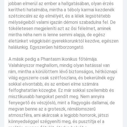
jobban elmerül az ember a hallgatásában, olyan érzés
kerítheti hatalmába, mintha a téboly karmai kezdenék
szétcincálni az ép elmélyét, és a lélek legsötétebb
mélységeiből valami igazán démoni szabadulna fel. De
tökéletesen megjeleníti azt az ősi félelmet, aminek
mintha néha nem is lenne semmi alapja, de egész
életünket végigkíséri gyerekkorunktól kezdve, egészen
halálunkig. Egyszerűen hátborzongató.
A másik pedig a Phantasm ikonikus főtémája.
Valahányszor meghallom, mindig olyan hatással van
rám, mintha a körülöttem lévő biztonságos, hétköznapi
világ egyszerre csak szétfoszlana, és bekerülnék egy
sokkal elvontabb, és az emberi elme számára
felfoghatatlan közegbe. Ez már sokkal szellemibb és
misztikusabb hangokat pendít meg. Nem annyira
fenyegető és vészjósló, mint a Ragyogás dallamai, de
megvan benne az a groteszk, rémálomszerű
atmoszféra, ami akárcsak a legjobb horrorok, játszi
könnyedséggel szégyeníti meg, és pusztítja el a