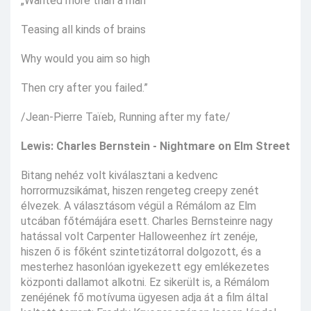
„Wanted more than a man
Teasing all kinds of brains
Why would you aim so high
Then cry after you failed.”
/Jean-Pierre Taïeb, Running after my fate/
Lewis: Charles Bernstein - Nightmare on Elm Street
Bitang nehéz volt kiválasztani a kedvenc
horrormuzsikámat, hiszen rengeteg creepy zenét
élvezek. A választásom végül a Rémálom az Elm
utcában főtémájára esett. Charles Bernsteinre nagy
hatással volt Carpenter Halloweenhez írt zenéje,
hiszen ő is főként szintetizátorral dolgozott, és a
mesterhez hasonlóan igyekezett egy emlékezetes
központi dallamot alkotni. Ez sikerült is, a Rémálom
zenéjének fő motívuma ügyesen adja át a film által