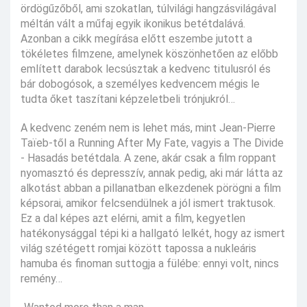
ördögűzőből, ami szokatlan, túlvilági hangzásvilágával
méltán vált a műfaj egyik ikonikus betétdalává.
Azonban a cikk megírása előtt eszembe jutott a
tökéletes filmzene, amelynek köszönhetően az előbb
említett darabok lecsúsztak a kedvenc titulusról és
bár dobogósok, a személyes kedvencem mégis le
tudta őket taszítani képzeletbeli trónjukról…
A kedvenc zeném nem is lehet más, mint Jean-Pierre
Taïeb-től a Running After My Fate, vagyis a The Divide
- Hasadás betétdala. A zene, akár csak a film roppant
nyomasztó és depresszív, annak pedig, aki már látta az
alkotást abban a pillanatban elkezdenek pörögni a film
képsorai, amikor felcsendülnek a jól ismert traktusok.
Ez a dal képes azt elérni, amit a film, kegyetlen
hatékonysággal tépi ki a hallgató lelkét, hogy az ismert
világ szétégett romjai között tapossa a nukleáris
hamuba és finoman suttogja a fülébe: ennyi volt, nincs
remény…