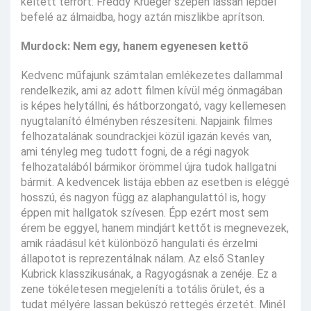
keltett terrort: Freddy Krueger szépen lassan lépdel
befelé az álmaidba, hogy aztán miszlikbe aprítson.
Murdock: Nem egy, hanem egyenesen kettő
Kedvenc műfajunk számtalan emlékezetes dallammal
rendelkezik, ami az adott filmen kívül még önmagában
is képes helytállni, és hátborzongató, vagy kellemesen
nyugtalanító élményben részesíteni. Napjaink filmes
felhozatalának soundrackjei közül igazán kevés van,
ami tényleg meg tudott fogni, de a régi nagyok
felhozatalából bármikor örömmel újra tudok hallgatni
bármit. A kedvencek listája ebben az esetben is eléggé
hosszú, és nagyon függ az alaphangulattól is, hogy
éppen mit hallgatok szívesen. Épp ezért most sem
érem be eggyel, hanem mindjárt kettőt is megnevezek,
amik ráadásul két különböző hangulati és érzelmi
állapotot is reprezentálnak nálam. Az első Stanley
Kubrick klasszikusának, a Ragyogásnak a zenéje. Ez a
zene tökéletesen megjeleníti a totális őrület, és a
tudat mélyére lassan bekúszó rettegés érzetét. Minél