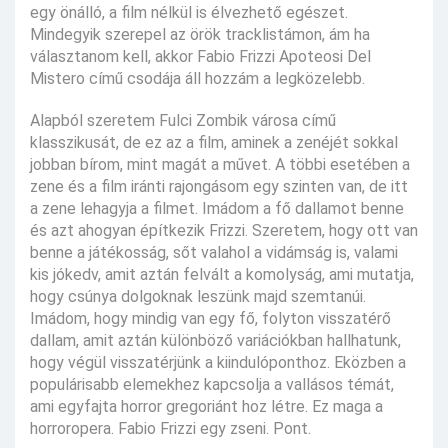
egy önálló, a film nélkül is élvezhető egészet.
Mindegyik szerepel az örök tracklistámon, ám ha
választanom kell, akkor Fabio Frizzi Apoteosi Del
Mistero című csodája áll hozzám a legközelebb.
Alapból szeretem Fulci Zombik városa című
klasszikusát, de ez az a film, aminek a zenéjét sokkal
jobban bírom, mint magát a művet. A többi esetében a
zene és a film iránti rajongásom egy szinten van, de itt
a zene lehagyja a filmet. Imádom a fő dallamot benne
és azt ahogyan építkezik Frizzi. Szeretem, hogy ott van
benne a játékosság, sőt valahol a vidámság is, valami
kis jókedv, amit aztán felvált a komolyság, ami mutatja,
hogy csúnya dolgoknak leszünk majd szemtanúi.
Imádom, hogy mindig van egy fő, folyton visszatérő
dallam, amit aztán különböző variációkban hallhatunk,
hogy végül visszatérjünk a kiindulóponthoz. Eközben a
populárisabb elemekhez kapcsolja a vallásos témát,
ami egyfajta horror gregoriánt hoz létre. Ez maga a
horroropera. Fabio Frizzi egy zseni. Pont.