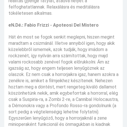
realitás gyenge fátylát, átadva helyét a
felfoghatatlannak. Relaxálásra és meditálásra
tökéletesen alkalmas.
eN.Dé.: Fabio Frizzi - Apoteosi Del Mistero
Hát én most se fogok senkit meglepni, hiszen megint
maradtam a csizmánál. Illetve annyiból igen, hogy akik
közelebbről ismernek, azok tudják, hogy imádom a
rockzenét, így nyilván arra számítottak, hogy majd
valami rockosabb zenével fogok előrukkolni. Ám az
igazság az, hogy engem teljesen lenyűgöznek az
olaszok. Ez nem csak a horrorjaikra igaz, hanem azokra a
zenékre is, amiket a filmjeikhez készítenek. Nehezen
hoztam meg a döntést, mert rengeteg kiváló dallamot
köszönhetünk nekik, amik egybeforrtak a horrorral, elég
csak a Suspiria-ra, a Zombi 2-re, a Cannibal Holocaustra,
a Démonokra vagy a Profondo Rosso-ra gondolnunk (a
sort pedig a végtelenségig lehetne folytatni).
Egyszerűen lenyűgöző, hogy a horrorjaiknál a zene
minioperaként funkcionál és önmagukban is kiadnak