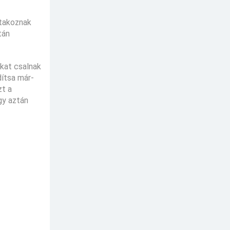
ltakoznak
tán
okat csalnak
dítsa már-
zt a
gy aztán