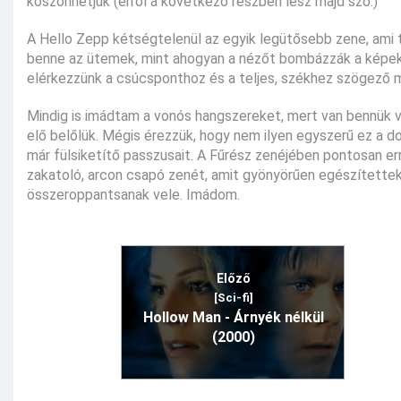
köszönhetjük (erről a következő részben lesz majd szó.)
A Hello Zepp kétségtelenül az egyik legütősebb zene, ami 
benne az ütemek, mint ahogyan a nézőt bombázzák a képekke
elérkezzünk a csúcsponthoz és a teljes, székhez szögező
Mindig is imádtam a vonós hangszereket, mert van bennük v
elő belőlük. Mégis érezzük, hogy nem ilyen egyszerű ez a do
már fülsiketítő passzusait. A Fűrész zenéjében pontosan err
zakatoló, arcon csapó zenét, amit gyönyörűen egészítettek k
összeroppantsanak vele. Imádom.
Előző
[Sci-fi]
Hollow Man - Árnyék nélkül
(2000)