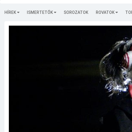
HÍREK
ISMERTETŐK
SOROZATOK
ROVATOK
TO