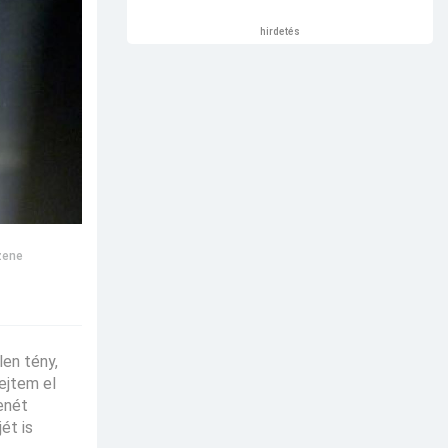
hirdetés
zene
en tény,
ejtem el
enét
ét is