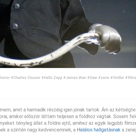
horror
#Charles Clouser
#Hello Zepp
#James Wan
#Saw
#zene
#thriller
#film
em, amit a harmadik részéig igen jónak tartok. Ám az kétségtel
orai, amikor először láttam teljesen a földhöz vágtak. Sosem fel
eket tényleg állat a földre ejtő, amihez az egyik legjobb filmz
inek a szintén nagy kedvencemnek, a
Halálos hallgatásnak
a zenéj