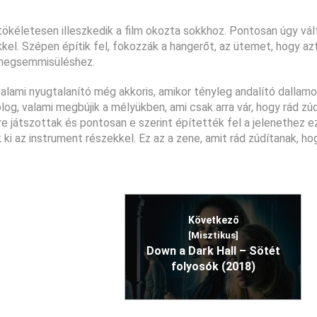
tökéletesen illeszkedik a film okozta sokkhoz. Pontosan úgy vá
l. Szépen építik fel, fokozzák a hangerőt, az ütemet, hogy az
 megsemmisüléshez.
alami nyugtalanító még akkoris, amikor tényleg andalító dallam
log, valami megbújik a mélyükben, ami csak arra vár, hogy rád zú
e játszottak és pontosan e szerint építették fel a jelenethez e
i az instrument részekkel. Ez az a zene, amit rád zúdítanak, ho
Következő
[Misztikus]
Down a Dark Hall – Sötét
folyosók (2018)