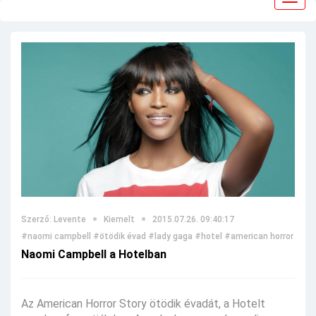
navig
Szerző: Levente
Kiemelt
2015.07.26. 09:40:17
#naomi campbell
#ötödik évad
#lady gaga
#hotel
#american horror stor
Naomi Campbell a Hotelban
Az American Horror Story ötödik évadát, a Hotelt