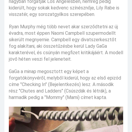
nagyban forgatják Los Angelesben, nemrég pedig
kiderült, hogy sokak kedvenc színésznője, Lily Rabe is
visszatér, egy sorozatgyilkos szerepében.
Ryan Murphy még több nevet akar szerződtetni az új
évadra, most éppen Naomi Campbell szupermodellt
sikerült megnyernie. Campbell egy divatszerkesztőt
fog alakítani, aki összetűzésbe kerül Lady GaGa
karakterével, és csúnyán megfizet kritikájáért. A modell
jövő héten veszi fel jeleneteit.
GaGa a minap megosztott egy képet a
forgatókönyvéről, melyből kiderül, hogy az első epizód
címe "Checking In" (Bejelentkezés) lesz. A második
rész "Chutes and Ladders" (Csúszdák és létrák), a
harmadik pedig a "Mommy" (Mami) címet kapta.