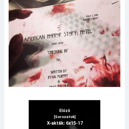
Előző
[Sorozatok]
X-akták: 6x15-17