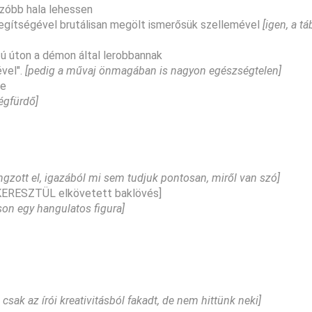
ázóbb hala lehessen
 segítségével brutálisan megölt ismerősük szellemével
[igen, a t
zú úton a démon által lerobbannak
ével".
[pedig a művaj önmagában is nagyon egészségtelen]
je
végfürdő]
gzott el, igazából mi sem tudjuk pontosan, miről van szó]
n KERESZTÜL elkövetett baklövés]
son egy hangulatos figura]
 ez csak az írói kreativitásból fakadt, de nem hittünk neki]