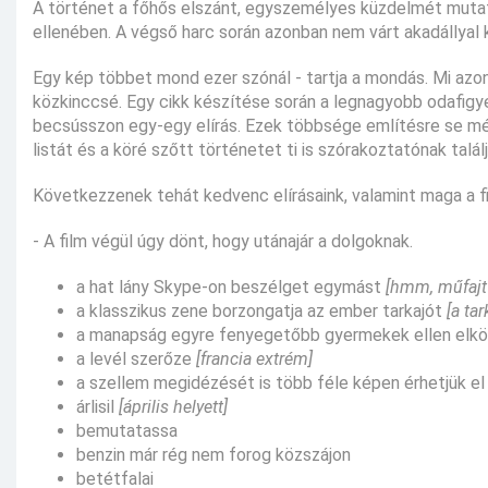
A történet a főhős elszánt, egyszemélyes küzdelmét mutatj
ellenében. A végső harc során azonban nem várt akadállyal 
Egy kép többet mond ezer szónál - tartja a mondás. Mi az
közkinccsé. Egy cikk készítése során a legnagyobb odafigye
becsússzon egy-egy elírás. Ezek többsége említésre se mél
listát és a köré szőtt történetet ti is szórakoztatónak talál
Következzenek tehát kedvenc elírásaink, valamint maga a f
- A film végül úgy dönt, hogy utánajár a dolgoknak.
a hat lány Skype-on beszélget egymást
[hmm, műfajt 
a klasszikus zene borzongatja az ember tarkajót
[a ta
a manapság egyre fenyegetőbb gyermekek ellen el
a levél szerőze
[francia extrém]
a szellem megidézését is több féle képen érhetjük el
árlisil
[április helyett]
bemutatassa
benzin már rég nem forog közszájon
betétfalai