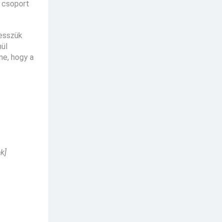
a csoport
tesszük
nül
ne, hogy a
k]