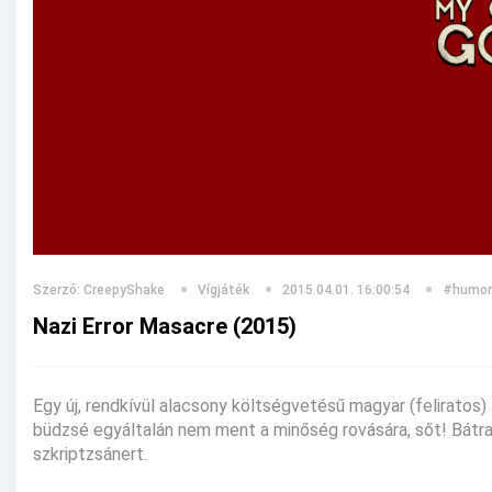
Szerző: CreepyShake
Vígjáték
2015.04.01. 16:00:54
#humor
Nazi Error Masacre (2015)
Egy új, rendkívül alacsony költségvetésű magyar (feliratos
büdzsé egyáltalán nem ment a minőség rovására, sőt! Bátra
szkriptzsánert.