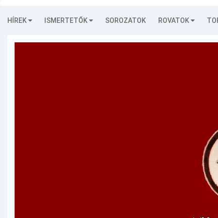
HÍREK
ISMERTETŐK
SOROZATOK
ROVATOK
TO