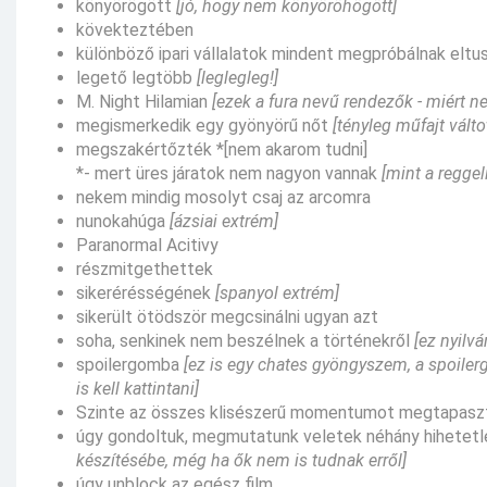
könyörögött
[jó, hogy nem könyöröhögött]
kövekteztében
különböző ipari vállalatok mindent megpróbálnak eltu
legető legtöbb
[leglegleg!]
M. Night Hilamian
[ezek a fura nevű rendezők - miért 
megismerkedik egy gyönyörű nőt
[tényleg műfajt válto
megszakértőzték *[nem akarom tudni]
*- mert üres járatok nem nagyon vannak
[mint a regge
nekem mindig mosolyt csaj az arcomra
nunokahúga
[ázsiai extrém]
Paranormal Acitivy
részmitgethettek
sikerérésségének
[spanyol extrém]
sikerült ötödször megcsinálni ugyan azt
soha, senkinek nem beszélnek a történekről
[ez nyilvá
spoilergomba
[ez is egy chates gyöngyszem, a spoiler
is kell kattintani]
Szinte az összes klisészerű momentumot megtapaszta
úgy gondoltuk, megmutatunk veletek néhány hihetetle
készítésébe, még ha ők nem is tudnak erről]
úgy unblock az egész film