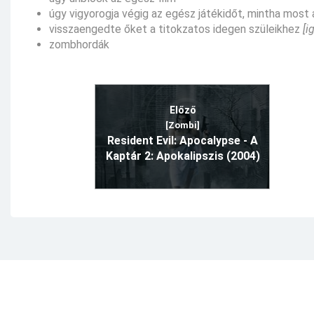
úgy vigyorogja végig az egész játékidőt, mintha most
visszaengedte őket a titokzatos idegen szüleikhez
[i
zombhordák
Előző
[Zombi]
Resident Evil: Apocalypse - A
Kaptár 2: Apokalipszis (2004)