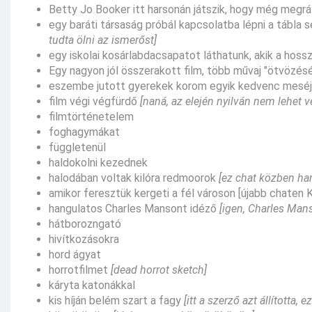
Betty Jo Booker itt harsonán játszik, hogy még megr
egy baráti társaság próbál kapcsolatba lépni a tábla
tudta ölni az ismerőst]
egy iskolai kosárlabdacsapatot láthatunk, akik a hoss
Egy nagyon jól összerakott film, több művaj "ötvözés
eszembe jutott gyerekek korom egyik kedvenc mesé
film végi végfürdő
[naná, az elején nyilván nem lehet 
filmtörténetelem
foghagymákat
függletenül
haldokolni kezednek
halodában voltak kilóra redmoorok
[ez chat közben han
amikor feresztük kergeti a fél városon [újabb chate
hangulatos Charles Mansont idéző
[igen, Charles Man
hátborozngató
hivítkozásokra
hord ágyat
horrotfilmet
[dead horrot sketch]
káryta katonákkal
kis híján belém szart a fagy
[itt a szerző azt állította,