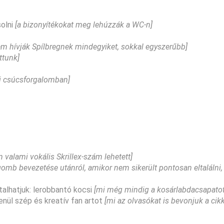
solni
[a bizonyítékokat meg lehúzzák a WC-n]
nem hívják Spílbregnek mindegyiket, sokkal egyszerűbb]
ttunk]
li csúcsforgalomban]
n valami vokális Skrillex-szám lehetett]
gomb bevezetése utánról, amikor nem sikerült pontosan eltalálni,
lhatjuk: lerobbantó kocsi
[mi még mindig a kosárlabdacsapatot 
nül szép és kreatív fan artot
[mi az olvasókat is bevonjuk a cik