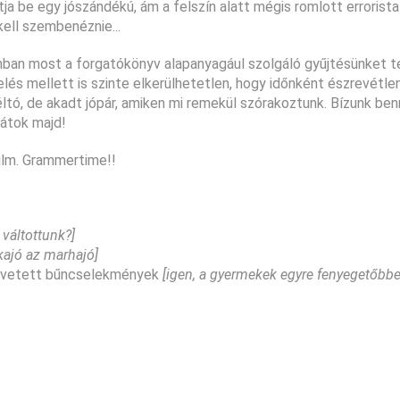
a be egy jószándékú, ám a felszín alatt mégis romlott errorist
kell szembenéznie...
onban most a forgatókönyv alapanyagául szolgáló gyűjtésünket 
lés mellett is szinte elkerülhetetlen, hogy időnként észrevétle
tó, de akadt jópár, amiken mi remekül szórakoztunk. Bízunk ben
játok majd!
ilm. Grammertime!!
váltottunk?]
rkajó az marhajó]
követett bűncselekmények
[igen, a gyermekek egyre fenyegetőbbe