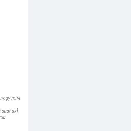
 hogy mire
siratjuk]
kek