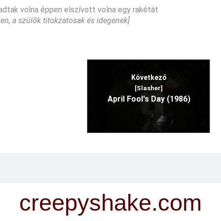
 adtak volna éppen elszívott volna egy rakétát
gen, a szülők titokzatosak és idegenek]
Következő
[Slasher]
April Fool's Day (1986)
creepyshake.com