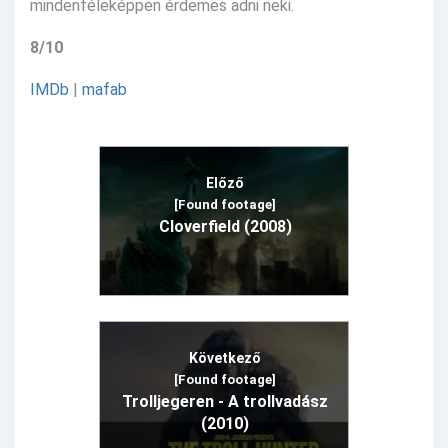
mindenféleképpen érdemes adni neki.
8/10
IMDb
|
mafab
Előző
[Found footage]
Cloverfield (2008)
Következő
[Found footage]
Trolljegeren - A trollvadász
(2010)