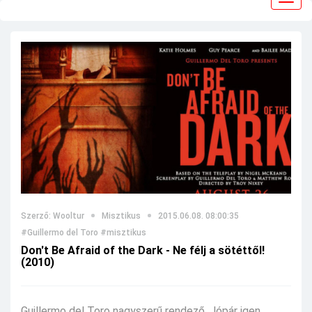
navig
Szerző: Wooltur
Misztikus
2015.06.08. 08:00:35
#Guillermo del Toro
#misztikus
Don't Be Afraid of the Dark - Ne félj a sötéttől!
(2010)
Guillermo del Toro nagyszerű rendező. Jópár igen