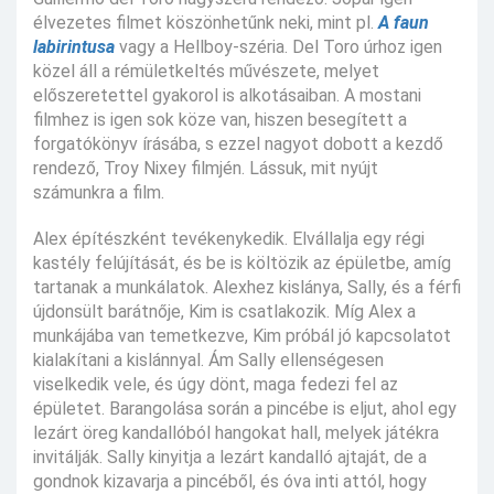
élvezetes filmet köszönhetűnk neki, mint pl.
A faun
labirintusa
vagy a Hellboy-széria. Del Toro úrhoz igen
közel áll a rémületkeltés művészete, melyet
előszeretettel gyakorol is alkotásaiban. A mostani
filmhez is igen sok köze van, hiszen besegített a
forgatókönyv írásába, s ezzel nagyot dobott a kezdő
rendező, Troy Nixey filmjén. Lássuk, mit nyújt
számunkra a film.
Alex építészként tevékenykedik. Elvállalja egy régi
kastély felújítását, és be is költözik az épületbe, amíg
tartanak a munkálatok. Alexhez kislánya, Sally, és a férfi
újdonsült barátnője, Kim is csatlakozik. Míg Alex a
munkájába van temetkezve, Kim próbál jó kapcsolatot
kialakítani a kislánnyal. Ám Sally ellenségesen
viselkedik vele, és úgy dönt, maga fedezi fel az
épületet. Barangolása során a pincébe is eljut, ahol egy
lezárt öreg kandallóból hangokat hall, melyek játékra
invitálják. Sally kinyitja a lezárt kandalló ajtaját, de a
gondnok kizavarja a pincéből, és óva inti attól, hogy