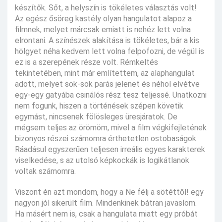
készítők. Sőt, a helyszín is tökéletes választás volt!
Az egész ősöreg kastély olyan hangulatot alapoz a
filmnek, melyet márcsak emiatt is nehéz lett volna
elrontani. A színészek alakítása is tökéletes, bár a kis
hölgyet néha kedvem lett volna felpofozni, de végül is
ez is a szerepének része volt. Rémkeltés
tekintetében, mint már említettem, az alaphangulat
adott, melyet sok-sok parás jelenet és néhol elvétve
egy-egy gatyába csinálós rész tesz teljessé. Unatkozni
nem fogunk, hiszen a történések szépen követik
egymást, nincsenek fölösleges üresjáratok. De
mégsem teljes az örömöm, mivel a film végkifejletének
bizonyos részei számomra érthetetlen ostobaságok.
Ráadásul egyszerűen teljesen irreális egyes karakterek
viselkedése, s az utolsó képkockák is logikátlanok
voltak számomra.
Viszont én azt mondom, hogy a Ne félj a sötéttől! egy
nagyon jól sikerült film. Mindenkinek bátran javaslom.
Ha másért nem is, csak a hangulata miatt egy próbát