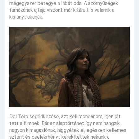
mégegyszer betegye a lábát oda. A szörnyűségek
tárházának ajtaja viszont már kitárult, s valamik a
kislányt akarják.
Del Toro segédkezése, azt kell mondanom, igen jót
tett a filmnek. Bár az alaptörténet így nem hangzik
nagyon kimagaslónak, higgyétek el, egészen kellemes
sztorit és cselekményt kerekítettek nekünk a